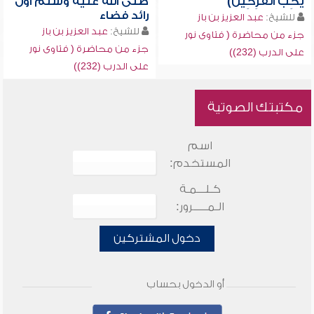
يُحِبُّ الْفَرِحِينَ)
صلى الله عليه وسلم أول
رائد فضاء
للشيخ:
عبد العزيز بن باز
للشيخ:
عبد العزيز بن باز
جزء من محاضرة ( فتاوى نور
جزء من محاضرة ( فتاوى نور
على الدرب (232))
على الدرب (232))
مكتبتك الصوتية
اسم
المستخدم:
كـلـــمـة
الـمـــــرور:
دخول المشتركين
أو الدخول بحساب