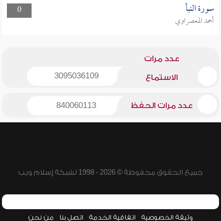
سورة النبأ
0
أحمد المعصراوي
عدد مرات
3095036109
الاستماع
عدد مرات الحفظ
840060113
جميع الحقوق محفوظة © 2026 - 1998 لشبكة إسلام ويب
وثيقة الخصوصية
اتفاقية الخدمة
اتصل بنا
من نحن