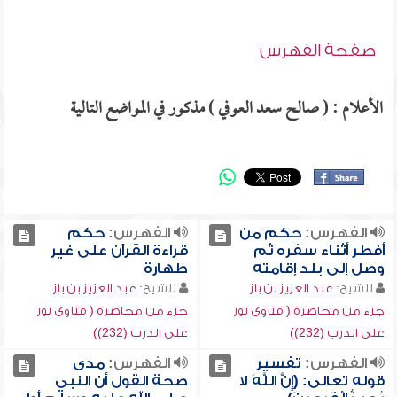
صفحة الفهرس
الأعلام : ( صالح سعد العوفي ) مذكور في المواضع التالية
الفهرس:
حكم من
الفهرس:
حكم
أفطر أثناء سفره ثم
قراءة القرآن على غير
وصل إلى بلد إقامته
طهارة
للشيخ:
عبد العزيز بن باز
للشيخ:
عبد العزيز بن باز
جزء من محاضرة ( فتاوى نور
جزء من محاضرة ( فتاوى نور
على الدرب (232))
على الدرب (232))
الفهرس:
تفسير
الفهرس:
مدى
قوله تعالى: (إِِنَّ اللَّهَ لا
صحة القول أن النبي