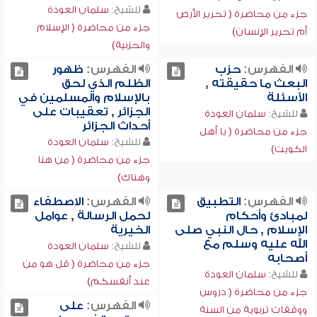
للشيخ:
سلمان العودة
جزء من محاضرة ( تحرير الأرض
جزء من محاضرة ( الإسلام
أم تحرير الإنسان)
والحزبية)
الفهرس:
حزب
الفهرس:
ظهور
البعث ما حقيقته ,
الظلم الذي لحق
الأسئلة
بالإسلام والمسلمين في
الجزائر , تعقيبات على
للشيخ:
سلمان العودة
أحداث الجزائر
جزء من محاضرة ( يا أهل
للشيخ:
سلمان العودة
الكويت)
جزء من محاضرة ( من هنا
وهناك)
الفهرس:
التطبيق
الفهرس:
الاصطفاء
لمبادئ وأحكام
لحمل الرسالة , عوامل
الإسلام , حال النبي صلى
الخيرية
الله عليه وسلم مع
للشيخ:
سلمان العودة
أصحابه
جزء من محاضرة ( قل هو من
للشيخ:
سلمان العودة
عند أنفسكم)
جزء من محاضرة ( دروس
الفهرس:
على
ووقفات تربوية من السنة