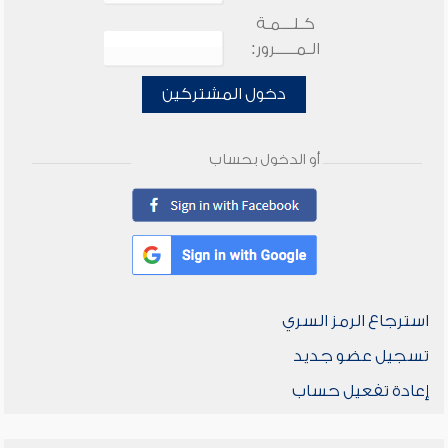
كـلـــمـة
الـمـــــرور:
دخول المشتركين
أو الدخول بحساب
استرجاع الرمز السري
تسجيل عضو جديد
إعادة تفعيل حساب