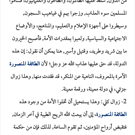
من الدول, سُلِّط عليها الظالمون، والطاغون والعلمانيون، فساموا
المسلمين سوء العذاب, وزجوا بهم في غياهيب السجون,
وسيطروا على أجهزة الإعلام والتعليم، والمناهج، والأوضاع
الاجتماعية والسياسية, ولعبوا بمقدرات الأمة, فأصبح الخيرون
ما بين شريد وطريد، وقتيل وأسير, هنا يمكن أن نقول: إن هذه
الدولة، قد حق عليها عذاب الله عز وجل؛ لأن
الطائفة المنصورة
الآمرة بالمعروف، الناهية عن المنكر، قد فقدت منها, وهذا زوال
جزئي، في دولة معينة، ورقعة معينة.
2- زوال كلي: وهذا يستحيل أن تخلوا الأمة من وجود هذه
الطائفة المنصورة
، إلى أن يبعث الله الريح الطيبة في آخر الزمان,
فتقبض أرواح المؤمنين، ثم تقوم الساعة, لذلك فإن من حكمة