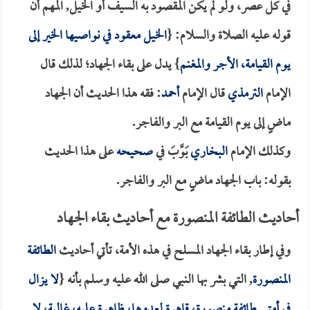
في كل عصر، ولو لم يكن المقصود به السيف أو الخيل, المهم أن
قوله عليه الصلاة والسلام: {
الخيل معقود في نواصيها الخير إلى
يوم القيامة، الأجر والمغنم
} يدل على بقاء الجهاد؛ لذلك قال
الإمام
الترمذي
قال الإمام
أحمد
: فقه هذا الحديث أن الجهاد
ماضٍ إلى يوم القيامة مع البر والفاجر.
وكذلك الإمام
البخاري
بَوَّبَ في
صحيحه
على هذا الحديث
بقوله: باب الجهاد ماضٍ مع البر والفاجر.
أحاديث الطائفة المنصورة مع أحاديث بقاء الجهاد
وفي إطار بقاء الجهاد المسلح في هذه الأمة، تأتي أحاديث
الطائفة
المنصورة
, التي بشر بها النبي صلى الله عليه وسلم بأنه {
لا يزال
في أمتي طائفة منصورة، قاهرة لعدوها، ظاهرة عليه، غالبة، لا