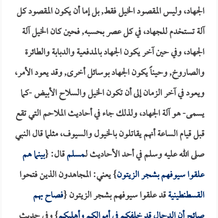
الجهاد، وليس المقصود الخيل فقط, بل إما أن يكون المقصود كل
آلة تستخدم للجهاد، في كل عصر بحسبه, فحين كان الخيل آلة
الجهاد، وفي حين آخر يكون الجهاد بالمدفعية والدبابة والطائرة
والصاروخ, وحيناً يكون الجهاد بوسائل أخرى, وقد يعود الأمر،
ويعود في آخر الزمان إلى أن تكون الخيل والسلاح الأبيض -كما
يسمى- هو آلة الجهاد، ولذلك جاء في أحاديث الملاحم التي تقع
قبل قيام الساعة أنهم يقاتلون بالخيول والسيوف، مثلما قال النبي
صلى الله عليه وسلم في أحد الأحاديث لـ
مسلم
قال: {
بينما هم
علقوا سيوفهم بشجر الزيتون
} يعني: المجاهدون الذين فتحوا
القسطنطينية
قد علقوا سيوفهم بشجر الزيتون {
فصاح بهم
صائح أن الدجال قد خلفكم في أموالكم وأهليكم
} وفي حديث