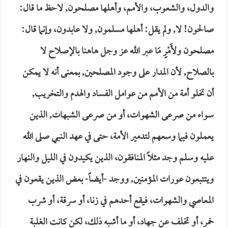
والدول، والشعوب، والأمم، وأهلها مصلحون, لاحظ ما قال:
صالحون! لا, ولم يقل: أهلها مسلمون, ولا عابدون، وإنما قال:
مصلحون ولأَمْرٍ مَا عبر الله عز وجل هاهنا بالإصلاح لا
بالصلاح, لأن المدار على وجود المصلحين, بمعنى أنه لا يمكن
أن تخلو أمة من الأمم من عوامل الفساد والهدم والتخريب,
سواء من صرعى الشهوات، أو من صرعى الشبهات, الذين
يعملون فيما وسعهم لتدمير الأمة، حتى في عهد النبي صلى الله
عليه وسلم وجد مثلاً المنافقون، الذين يكيدون في الليل والنهار
ويتتبعون عورات المؤمنين, ووجد -أيضاً- بعض الذين يقعون في
المعاصي والشهوات، فيقع أحدهم في زنا، أو سرقة، أو شرب
خمر، أو تخلف عن جهاد، أو ما أشبه ذلك، لكن كانت الغلبة