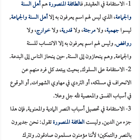
1- الاستقامة في العقيدة, فـ
الطائفة المنصورة
هم
أهل السنة
والجماعة
، الذي ليس لهم اسم يعرفون به إلا
أهل السنة والجماعة
,
ليسوا
جهمية
، ولا
مرجئة
، ولا
قدرية
، ولا
خوارج
، ولا
روافض
, وليس لهم اسم يعرفون به إلا الانتساب للسنة
والجماعة, وهم ينحازون إلى السنة, حين ينحاز الناس إلى البدعة.
2- الاستقامة على السلوك, بحيث يبتعد كل فرد منهم عن
الانحراف في مسلكه، أو التردي في مهاوي الشهوات, أو الوقوع
في أسباب الفسق والمعصية لله جل وعلا.
3- الاستقامة في تحصيل أسباب النصر المادية والمعنوية, فإن هذا
جزء من الدين, وليست
الطائفة المنصورة
تقول: نحن جديرون
بالنصر والتمكين؛ لأننا مؤمنون مسلمون صادقون, وتترك