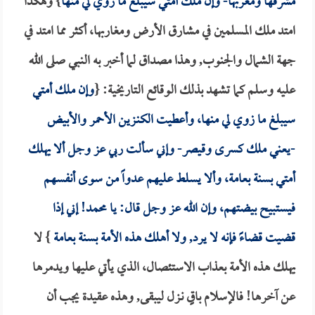
مشرقها ومغربها- وإن ملك أمتي سيبلغ ما زوي لي منها
} وهكذا
امتد ملك المسلمين في مشارق الأرض ومغاربها، أكثر مما امتد في
جهة الشمال والجنوب, وهذا مصداق لما أخبر به النبي صلى الله
عليه وسلم كما تشهد بذلك الوقائع التاريخية: {
وإن ملك أمتي
سيبلغ ما زوي لي منها، وأعطيت الكنـزين الأحمر والأبيض
-يعني ملك كسرى وقيصر- وإني سألت ربي عز وجل ألا يهلك
أمتي بسنة بعامة، وألا يسلط عليهم عدواً من سوى أنفسهم
فيستبيح بيضتهم، وإن الله عز وجل قال: يا محمد! إني إذا
قضيت قضاءً فإنه لا يرد, ولا أهلك هذه الأمة بسنة بعامة
} لا
يهلك هذه الأمة بعذاب الاستئصال، الذي يأتي عليها ويدمرها
عن آخرها! فالإسلام باقٍ نـزل ليبقى, وهذه عقيدة يجب أن