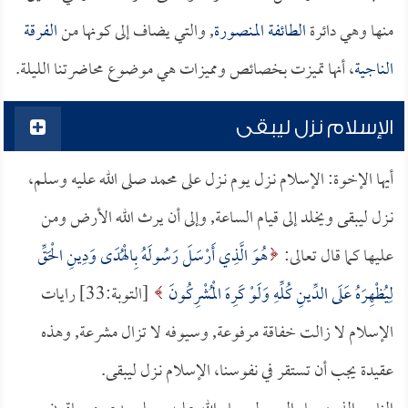
منها وهي دائرة
الطائفة المنصورة
, والتي يضاف إلى كونها من
الفرقة
الناجية
، أنها تميزت بخصائص ومميزات هي موضوع محاضرتنا الليلة.
الإسلام نزل ليبقى
أيها الإخوة: الإسلام نـزل يوم نـزل على محمد صلى الله عليه وسلم،
نـزل ليبقى ويخلد إلى قيام الساعة, وإلى أن يرث الله الأرض ومن
عليها كما قال تعالى:
هُوَ الَّذِي أَرْسَلَ رَسُولَهُ بِالْهُدَى وَدِينِ الْحَقِّ
لِيُظْهِرَهُ عَلَى الدِّينِ كُلِّهِ وَلَوْ كَرِهَ الْمُشْرِكُونَ
[التوبة:33] رايات
الإسلام لا زالت خفاقة مرفوعة, وسيوفه لا تزال مشرعة, وهذه
عقيدة يجب أن تستقر في نفوسنا، الإسلام نـزل ليبقى.