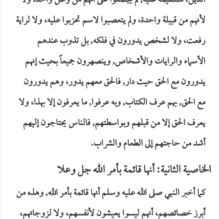
الدين، مستقيمة عليه, لم يجتمعوا على أنهم من وطن واحد، ولا
لأنهم من قبيلة واحدة، ولم يتعصبوا لاسم تحزبوا عليه، ولا لراية
رفعت، ولا لشخص يدورون في فلكه, بل تذوب عندهم
الأسماء والرايات والأشخاص, وينصهرون جميعاً بحيث إنهم
يدورون مع الحق حيث دار, فالحق معهم يدور، وهم يدورون
مع الحق, بهم عرف الكتاب, وبه عرفوا, ما يعرفون إلا بهذا، ولا
يعرف الحق إلا من قبلهم وبواسطتهم, فالناس يحتاجون إليهم
أشد من حاجتهم إلى الطعام والشراب.
الخاصية الثانية: أنها قائمة بأمر الله جل وعلا
كما أخبر النبي صلى الله عليه وسلم أنها قائمة بأمر الله, وهذه من
أبرز خصائصهم، أنهم ليسوا يعيشون لأنفسهم، ولا لزوجاتهم،