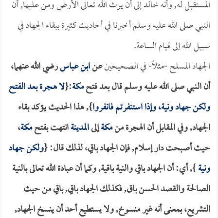
المستقبل له, وأنه خالد إلى أن يرث الله تعالى الأرض ومن عليها, أن
النبي صلى الله عليه وسلم أخبرنا في أحاديث كثيرة ببقاء الجهاد في
سبيل الله إلى قيام الساعة.
الجهاد المسلح -مثلاً- في
الصحيحين
عن
ابن عباس
رضي الله عنهما،
أن النبي صلى الله عليه وسلم قال بعد فتح
مكة
:{
لا هجرة بعد الفتح
ولكن جهاد ونية، وإذا استنفرتم فانفروا
}, هذا الحديث يؤكد بقاء
الجهاد, وفي المقابل أن الهجرة من
مكة
إلى
المدينة
انتهت بفتح
مكة
،
حيث أصبحت دار إسلام, فإن الجهاد باقٍ، لذلك قال: {
ولكن جهاد
ونية
}, أي: أن الجهاد باقٍ والنية باقية, وكما أن عبادة الله تعالى بالنية
الصالحة والقصد الحسن باق, فكذلك الجهاد باقٍ, باقٍ من حيث
التشريع، بمعنى أنه غير منسوخ, ولا يستطيع أحد أن ينسخ الجهاد,