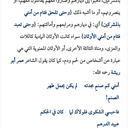
بالمشركين، ذهبوا إلى ديارهم وصاروا معهم يقاتلون معهم، أو
ينصرونهم، أو ما أشبه ذلك {
وحتى تلحق فئام من أمتي
بالمشركين
} أي: في ديارهم ومرابعهم وأماكنهم: {
وحتى تعبد
فئام من أمتي الأوثان
} سواء كانت الأوثان المادية كاللات
والعزى، ومناة الثالثة الأخرى, أو الأوثان المعنوية التي هي
عبارة عن أشخاص من لحم ودم، كما كان يقول الشاعر
عمر أبو
ريشة
رحمه الله:
أمتي كم صنمٍ مجدتـه لم يكن يحمل طهر
الصنمِ!
فاحبسي الشكوى فلولاك لما كان في الحكم
عبيد الدرهمِ