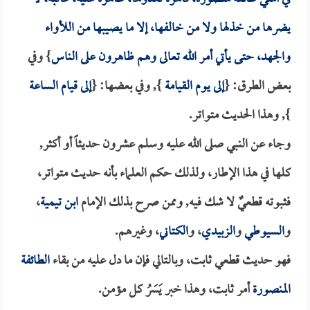
يضرها من خذلها ولا من خالفها، إلا ما يصيبها من اللأواء
والجهد، حتى يأتي أمر الله تعالى وهم ظاهرون على الناس
} وفي
بعض الطرق: {
إلى يوم القيامة
}, وفي بعضها: {
إلى قيام الساعة
}, وهذا الحديث متواتر.
وجاء عن النبي صلى الله عليه وسلم عشرون حديثاً أو أكثر,
كلها في هذا الإطار، ولذلك حكم العلماء بأنه حديث متواتر،
فثبوته قطعيٌ لا شك فيه, وممن صرح بذلك الإمام
ابن تيمية
،
و
السيوطي
و
الزبيدي
، و
الكتاني
، وغيرهم.
فهو حديث قطعي ثابت، وبالتالي فإن ما دل عليه من بقاء
الطائفة
المنصورة
أمر ثابت، وهذا خبر يَسَرُ كل مؤمن.