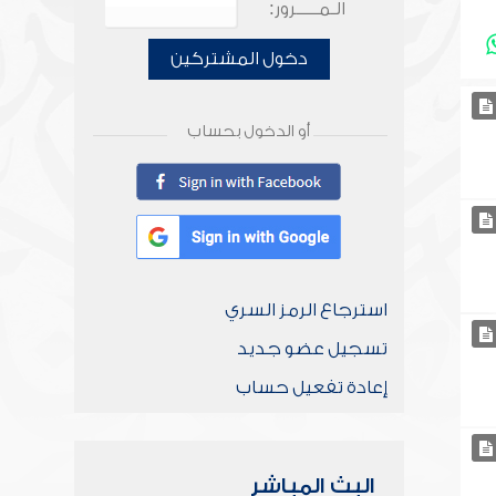
الـمـــــرور:
دخول المشتركين
أو الدخول بحساب
استرجاع الرمز السري
تسجيل عضو جديد
إعادة تفعيل حساب
البث المباشر