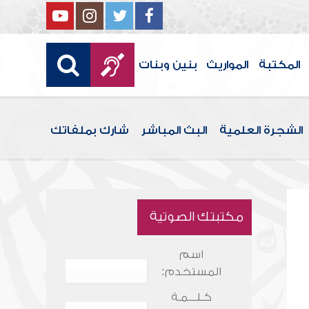
المكتبة
المواريث
بنين وبنات
الشجرة العلمية
البث المباشر
شارك بملفاتك
مكتبتك الصوتية
اسم
المستخدم:
كـلـــمـة