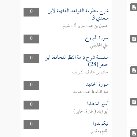
شرح منظومة القواعد الفقهية لابن
0
سعدي 3
حسين بن عبد العزيز آل الشيخ
سورة البروج
0
علي الحذيفي
سلسلة شرح نزهة النظر للحافظ ابن
0
حجر (28)
حاتم بن عارف الشريف
سورة الحديد
0
عبد الباسط عبد الصمد
أسير الخطايا
0
أبو زياد ( طارق جابر )
تيكوندوا
0
نظام يعقوبي