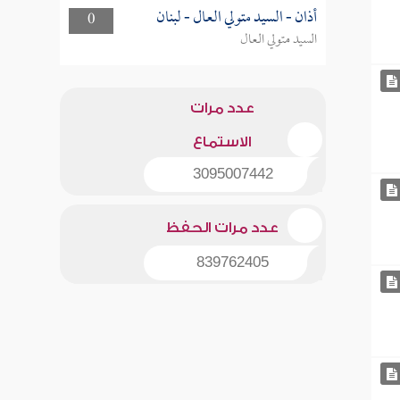
أذان - السيد متولي العال - لبنان
0
السيد متولي العال
عدد مرات
الاستماع
3095007442
عدد مرات الحفظ
839762405