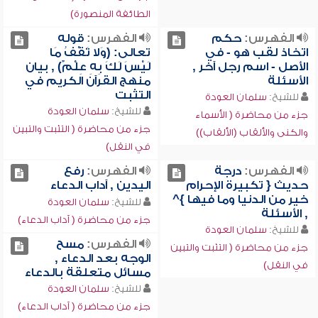
الطائفة المنصورة)
الفهرس:
حكم
الفهرس:
قوله
اتخاذ لقب هو - في
تعالى: (وَلا تَقْفُ مَا
الأصل - اسم رجل آخر ,
لَيْسَ لَكَ بِهِ عِلْمٌ) , بيان
الأسئلة
منهج القرآن الكريم في
التثبت
للشيخ:
سلمان العودة
للشيخ:
سلمان العودة
جزء من محاضرة ( الأسماء
جزء من محاضرة ( التثبت والتبين
والكنى والألقاب (الألقاب))
في النقل)
الفهرس:
درجة
الفهرس:
رفع
حديث { تكبيرة الإحرام
اليدين , آداب الدعاء
خير من الدنيا وما فيها }^
للشيخ:
سلمان العودة
, الأسئلة
جزء من محاضرة ( آداب الدعاء)
للشيخ:
سلمان العودة
الفهرس:
مسح
جزء من محاضرة ( التثبت والتبين
الوجه بعد الدعاء ,
في النقل)
مسائل متعلقة بالدعاء
للشيخ:
سلمان العودة
جزء من محاضرة ( آداب الدعاء)