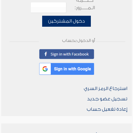
كـلـــمـة
الـمـــــرور:
دخول المشتركين
أو الدخول بحساب
استرجاع الرمز السري
تسجيل عضو جديد
إعادة تفعيل حساب