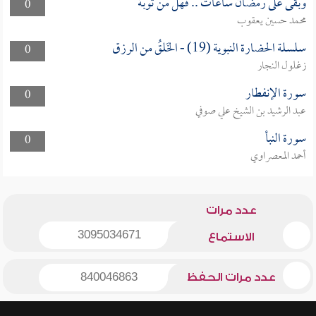
وبقى على رمضان ساعات .. فهل من توبة
0
محمد حسين يعقوب
سلسلة الحضارة النبوية (19) - الخَلقُ من الرزق
0
زغلول النجار
سورة الإنفطار
0
عبد الرشيد بن الشيخ علي صوفي
سورة النبأ
0
أحمد المعصراوي
عدد مرات
3095034671
الاستماع
عدد مرات الحفظ
840046863