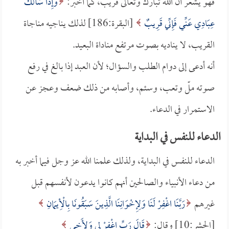
فهو يشعر أن الله تبارك وتعالى قريب، كما أخبر:
وَإِذَا سَأَلَكَ
عِبَادِي عَنِّي فَإِنِّي قَرِيبٌ
[البقرة:186] لذلك يناجيه مناجاة
القريب، لا يناديه بصوت مرتفع مناداة البعيد.
أنه أدعى إلى دوام الطلب والسؤال؛ لأن العبد إذا بالغ في رفع
صوته ملّ وتعب، وسئم، وأصابه من ذلك ضعف وعجز عن
الاستمرار في الدعاء.
الدعاء للنفس في البداية
الدعاء للنفس في البداية، ولذلك علمنا الله عز وجل فيما أخبر به
من دعاء الأنبياء والصالحين أنهم كانوا يدعون لأنفسهم قبل
غيرهم
رَبَّنَا اغْفِرْ لَنَا وَلِإِخْوَانِنَا الَّذِينَ سَبَقُونَا بِالْأِيمَانِ
[الحشر:10] وقال:
قَالَ رَبِّ اغْفِرْ لِي وَلِأَخِي