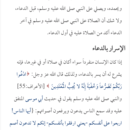
ويحمده، ويصلي على النبي صلى الله عليه وسلم، قبل الدعاء،
ولا شك أن الصلاة على النبي صلى الله عليه وسلم في آخر
الدعاء آكد من الصلاة عليه في أول الدعاء.
الإسرار بالدعاء
إذا كان الإنسان منفرداً سواء أكان في صلاة أو في غيرها، فإنه
يشرع له أن يسر بالدعاء، ولذلك قال الله عز وجل:
ادْعُوا
رَبَّكُمْ تَضَرُّعاً وَخُفْيَةً إِنَّهُ لا يُحِبُّ الْمُعْتَدِينَ
[الأعراف:55]
والنبي صلى الله عليه وسلم يقول في حديث
أبي موسى
المتفق
عليه وقد سمع الناس يدعون ويرفعون أصواتهم: {
أيها الناس!
اربعوا على أنفسكم -يعني ارفقوا بأنفسكم- إنكم لا تدعون أصم