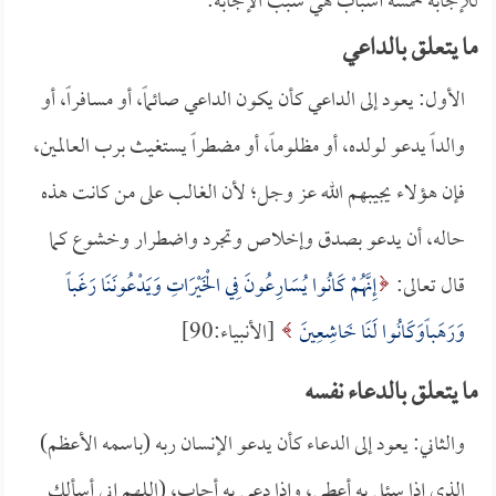
للإجابة خمسة أسباب هي سبب الإجابة:
ما يتعلق بالداعي
الأول: يعود إلى الداعي كأن يكون الداعي صائماً، أو مسافراً، أو
والداً يدعو لولده، أو مظلوماً، أو مضطراً يستغيث برب العالمين،
فإن هؤلاء يجيبهم الله عز وجل؛ لأن الغالب على من كانت هذه
حاله، أن يدعو بصدق وإخلاص وتجرد واضطرار وخشوع كما
قال تعالى:
إِنَّهُمْ كَانُوا يُسَارِعُونَ فِي الْخَيْرَاتِ وَيَدْعُونَنَا رَغَباً
وَرَهَباًوَكَانُوا لَنَا خَاشِعِينَ
[الأنبياء:90]
ما يتعلق بالدعاء نفسه
والثاني: يعود إلى الدعاء كأن يدعو الإنسان ربه (باسمه الأعظم)
الذي إذا سئل به أعطى، وإذا دعي به أجاب، (اللهم إني أسألك