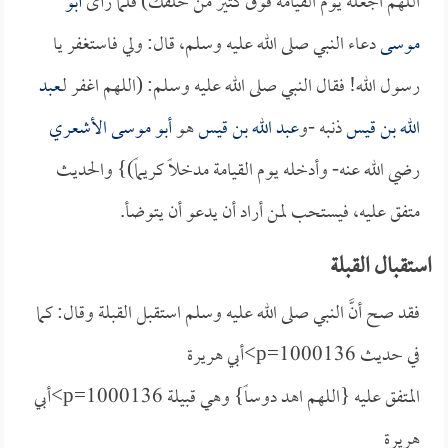
اللهم اجعله يوم القيامة فوق كثير من خلقك) فلما رأى
أبو
موسى
دعاء النبي صلى الله عليه وسلم، قال: ولي فاستغفر يا
رسول الله! فقال النبي صلى الله عليه وسلم: (اللهم اغفر لـ
عبد
الله بن قيس
ذنبه -و
عبد الله بن قيس
هو
أبو موسى الأشعري
رضي الله عنه- وأدخله يوم القيامة مدخلاً كريماً)} والحديث
متفق عليه، فيستحب لمن أراد أن يدعو أن يتوضأ.
استقبال القبلة
فقد صح أنَّ النبي صلى الله عليه وسلم استقبل القبلة وقال: كما
في حديث p=1000136>أبي هريرة
المتفق عليه {
اللهم اهد دوساً} وهي قبيلة p=1000136>أبي
هريرة