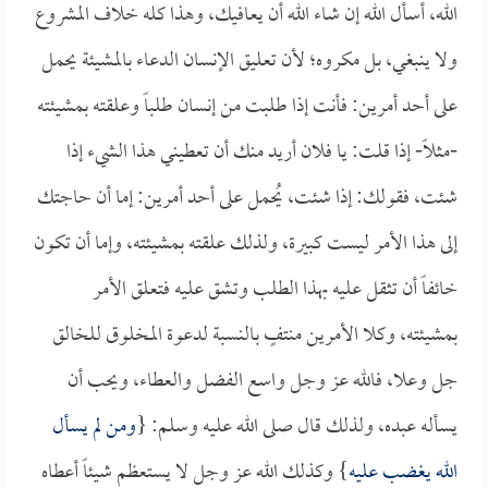
الله، أسأل الله إن شاء الله أن يعافيك، وهذا كله خلاف المشروع
ولا ينبغي، بل مكروه؛ لأن تعليق الإنسان الدعاء بالمشيئة يحمل
على أحد أمرين: فأنت إذا طلبت من إنسان طلباً وعلقته بمشيئته
-مثلاً- إذا قلت: يا فلان أريد منك أن تعطيني هذا الشيء إذا
شئت، فقولك: إذا شئت، يُحمل على أحد أمرين: إما أن حاجتك
إلى هذا الأمر ليست كبيرة، ولذلك علقته بمشيئته، وإما أن تكون
خائفاً أن تثقل عليه بهذا الطلب وتشق عليه فتعلق الأمر
بمشيئته، وكلا الأمرين منتفٍ بالنسبة لدعوة المخلوق للخالق
جل وعلا، فالله عز وجل واسع الفضل والعطاء، ويحب أن
يسأله عبده، ولذلك قال صلى الله عليه وسلم: {
ومن لم يسأل
الله يغضب عليه
} وكذلك الله عز وجل لا يستعظم شيئاً أعطاه