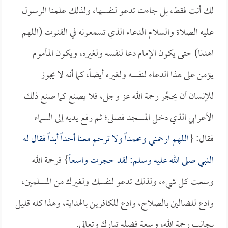
لك أنت فقط، بل جاءت تدعو لنفسها، ولذلك علمنا الرسول
عليه الصلاة والسلام الدعاء الذي تسمعونه في القنوت (اللهم
اهدنا) حتى يكون الإمام دعا لنفسه ولغيره، ويكون المأموم
يؤمن على هذا الدعاء لنفسه ولغيره أيضاً، كما أنه لا يجوز
للإنسان أن يحجِّر رحمة الله عز وجل، فلا يصنع كما صنع ذلك
الأعرابي الذي دخل المسجد فصلى؛ ثم رفع يديه إلى السماء
فقال: {
اللهم ارحمني ومحمداً ولا ترحم معنا أحداً أبداً فقال له
النبي صلى الله عليه وسلم: لقد حجرت واسعاً
} فرحمة الله
وسعت كل شيء، ولذلك تدعو لنفسك ولغيرك من المسلمين،
وادع للضالين بالصلاح، وادع للكافرين بالهداية، وهذا كله قليل
بجانب رحمة الله، وسعة فضله تبارك وتعالى.