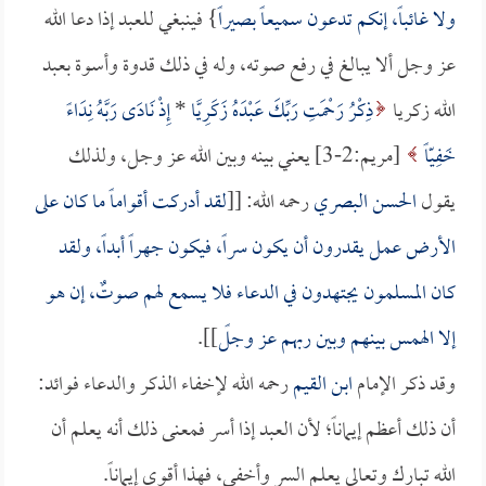
ولا غائباً، إنكم تدعون سميعاً بصيراً
} فينبغي للعبد إذا دعا الله
عز وجل ألا يبالغ في رفع صوته، وله في ذلك قدوة وأسوة بعبد
الله زكريا
ذِكْرُ رَحْمَتِ رَبِّكَ عَبْدَهُ زَكَرِيَّا
*
إِذْ نَادَى رَبَّهُ نِدَاءً
خَفِيّاً
[مريم:2-3] يعني بينه وبين الله عز وجل، ولذلك
يقول
الحسن البصري
رحمه الله: [[
لقد أدركت أقواماً ما كان على
الأرض عمل يقدرون أن يكون سراً، فيكون جهراً أبداً، ولقد
كان المسلمون يجتهدون في الدعاء فلا يسمع لهم صوتٌ، إن هو
إلا الهمس بينهم وبين ربهم عز وجلً
]].
وقد ذكر الإمام
ابن القيم
رحمه الله لإخفاء الذكر والدعاء فوائد:
أن ذلك أعظم إيماناً؛ لأن العبد إذا أسر فمعنى ذلك أنه يعلم أن
الله تبارك وتعالى يعلم السر وأخفى، فهذا أقوى إيماناً.