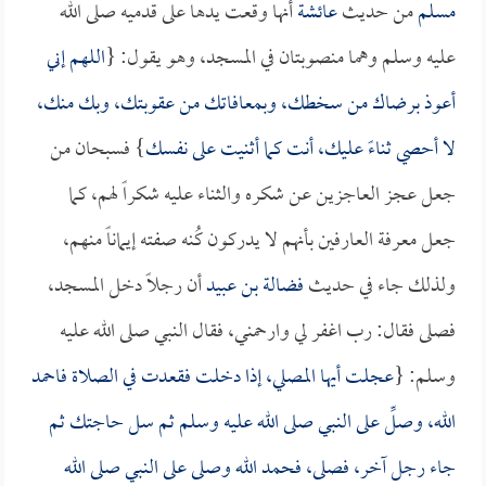
مسلم
من حديث
عائشة
أنها وقعت يدها على قدميه صلى الله
عليه وسلم وهما منصوبتان في المسجد، وهو يقول: {
اللهم إني
أعوذ برضاك من سخطك، وبمعافاتك من عقوبتك، وبك منك،
لا أحصي ثناءً عليك، أنت كما أثنيت على نفسك
} فسبحان من
جعل عجز العاجزين عن شكره والثناء عليه شكراً لهم، كما
جعل معرفة العارفين بأنهم لا يدركون كُنه صفته إيماناً منهم،
ولذلك جاء في حديث
فضالة بن عبيد
أن رجلاً دخل المسجد،
فصلى فقال: رب اغفر لي وارحمني، فقال النبي صلى الله عليه
وسلم: {
عجلت أيها المصلي، إذا دخلت فقعدت في الصلاة فاحمد
الله، وصلِّ على النبي صلى الله عليه وسلم ثم سل حاجتك ثم
جاء رجل آخر، فصلى، فحمد الله وصلى على النبي صلى الله