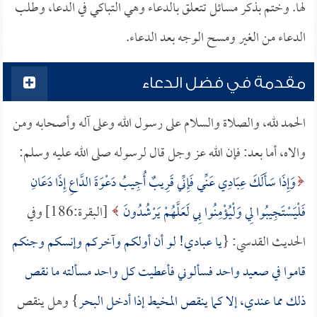
لها. وختم بذكر مسائل تتعلق بالدعاء وهي التباكي في الدعا، وطلب
الدعاء من الغير ومسح الوجه بعد الدعاء.
مقدمة في فضل الدعاء
الحمد لله، والصلاة والسلام على رسول الله وعلى آله وأصحابه ومن
والاه، أما بعد: فإن الله عز وجل قال لرسوله صلى الله عليه وسلم:
وَإِذَا سَأَلَكَ عِبَادِي عَنِّي فَإِنِّي قَرِيبٌ أُجِيبُ دَعْوَةَ الدَّاعِ إِذَا دَعَانِ
فَلْيَسْتَجِيبُوا لِي وَلْيُؤْمِنُوا بِي لَعَلَّهُمْ يَرْشُدُونَ
[البقرة:186] وفي
الحديث القدسي: {
يا عبادي! لو أن أولكم وآخركم وإنسكم وجنكم
قاموا في صعيد واحد فسألوني فأعطيت كل واحد مسألته ما نقص
ذلك مما عندي، إلا كما ينقص المخيط إذا أدخل البحر
} وهل ينقص