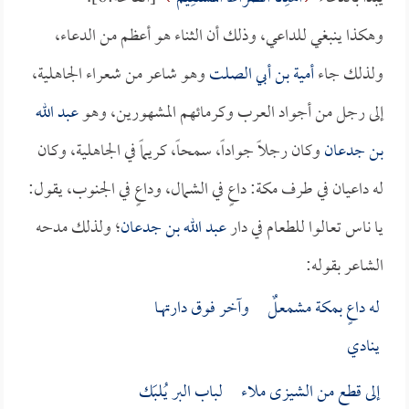
وهكذا ينبغي للداعي، وذلك أن الثناء هو أعظم من الدعاء،
ولذلك جاء
أمية بن أبي الصلت
وهو شاعر من شعراء الجاهلية،
إلى رجل من أجواد العرب وكرمائهم المشهورين، وهو
عبد الله
بن جدعان
وكان رجلاً جواداً، سمحاً، كريماً في الجاهلية، وكان
له داعيان في طرف مكة: داعٍ في الشمال، وداعٍ في الجنوب، يقول:
يا ناس تعالوا للطعام في دار
عبد الله بن جدعان
؛ ولذلك مدحه
الشاعر بقوله:
له داعٍ بمكة مشمعلٌ وآخر فوق دارتهــا
ينادي
إلى قطع من الشيزى ملاء لباب البر يُلبَك