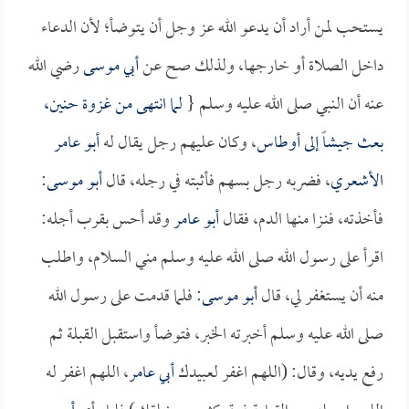
يستحب لمن أراد أن يدعو الله عز وجل أن يتوضأ؛ لأن الدعاء
داخل الصلاة أو خارجها، ولذلك صح عن
أبي موسى
رضي الله
عنه أن النبي صلى الله عليه وسلم {
لما انتهى من غزوة حنين،
بعث جيشاً إلى
أوطاس
، وكان عليهم رجل يقال له
أبو عامر
الأشعري
، فضربه رجل بسهم فأثبته في رجله، قال
أبو موسى
:
فأخذته، فنـزا منها الدم، فقال
أبو عامر
وقد أحس بقرب أجله:
اقرأ على رسول الله صلى الله عليه وسلم مني السلام، واطلب
منه أن يستغفر لي، قال
أبو موسى
: فلما قدمت على رسول الله
صلى الله عليه وسلم أخبرته الخبر، فتوضأ واستقبل القبلة ثم
رفع يديه، وقال: (اللهم اغفر لعبيدك
أبي عامر
، اللهم اغفر له