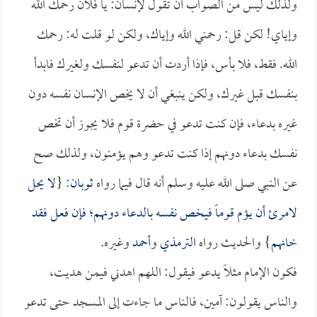
ولذلك ليس من الصواب أن تقول لإنسان: يا فلان رحمك الله
وإياي! لكن قل: رحمني الله وإياك، ولكن لو قلت له: رحمك
الله. فقط، فلا بأس، فإذا أردت أن تدعو لنفسك ولغيرك فابدأ
بنفسك قبل غيرك، ولكن ينبغي أن لا يخص الإنسان نفسه دون
غيره بدعاء، فإن كنت تدعو في حضرة قوم فلا يجوز أن تخص
نفسك بدعاء دونهم إذا كنت تدعو وهم يؤمنون، ولذلك صح
عن النبي صلى الله عليه وسلم أنه قال فيما رواه
ثوبان
: {
لا يحل
لامرئ أن يؤم قوماً فيخص نفسه بالدعاء دونهم؛ فإن فعل فقد
خانهم
} والحديث رواه
الترمذي
و
أحمد
وغيره.
فكون الإمام مثلاً يدعو فيقول: اللهم اهدني فيمن هديت،
والناس يقولون: آمين، فالناس ما جاءت إلى المسجد حتى تدعو