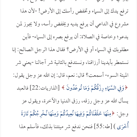
ترفع يدك إلى السماء وتخفض رأسك إلى الأرض! -لأن هذا
مشروع في الداعي أن يرفع يديه ويخفض رأسه، ولا يجوز لمن
يدعو؛ وخاصة في الصلاة: أن يرفع بصره إلى السماء- فأين
مطلوبك في السماء أو في الأرض؟ فقال هذا الرجل الصالح: إنا
نستمطر بأيدينا أرزاقنا، ونستدفع بالثانية شر آجالنا -يعني شر
الميتة السوء- أسمعت؟ قال: نعم، قال: إن الله عز وجل يقول:
وَفِي السَّمَاءِ رِزْقُكُمْ وَمَا تُوعَدُونَ
[الذاريات:22] فالعبد
يسأل الله عز وجل رزقه، رزق الدنيا والآخرة، ويقول عز
وجل:
مِنْهَا خَلَقْنَاكُمْ وَفِيهَا نُعِيدُكُمْ وَمِنْهَا نُخْرِجُكُمْ تَارَةً
أُخْرَى
) [طه:55] فنحن ندفع شر ميتتنا بذلك، فأسلم هذا