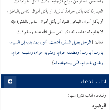
والخامس: الخلو من موانع الإجابة: وذلك كأكل الحرام؛ فإن
العبد إذا كان يأكل حراماً، كالربا، أو يأكل أموال الناس بالباطل،
أو يأكل أموال اليتامى ظلماً، أو يأكل أموال الناس بالغش؛ فإنه
لا يجاب له دعاء، وقد ذكر النبي صلى الله عليه وسلم ذلك
فقال: {
الرجل يطيل السفر، أشعث، أغبر، يمد يديه إلى السماء،
يا رب! يا رب! ومطعمه حرام، ومشربه حرام، وملبسه حرام،
وغذي بالحرام، فأنى يستجاب له
}.
آداب الدعاء
وللدعاء آداب كثيرة منها:
الوضوء