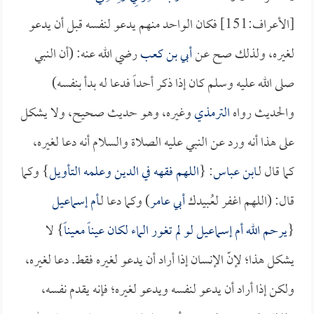
[الأعراف:151] فكان الواحد منهم يدعو لنفسه قبل أن يدعو
لغيره، ولذلك صح عن
أبي بن كعب
رضي الله عنه: (أن النبي
صلى الله عليه وسلم كان إذا ذكر أحداً فدعا له بدأ بنفسه)
والحديث رواه
الترمذي
وغيره، وهو حديث صحيح، ولا يشكل
على هذا أنه ورد عن النبي عليه الصلاة والسلام أنه دعا لغيره،
كما قال لـ
ابن عباس
: {
اللهم فقهه في الدين وعلمه التأويل
} وكما
قال: (اللهم اغفر لعُبيدك
أبي عامر
) وكما دعا لـ
أم إسماعيل
{
يرحم الله
أم إسماعيل
لو لم تغور الماء لكان عيناً معيناً
} لا
يشكل هذا؛ لإنّ الإنسان إذا أراد أن يدعو لغيره فقط. دعا لغيره،
ولكن إذا أراد أن يدعو لنفسه ويدعو لغيره؛ فإنه يقدم نفسه،