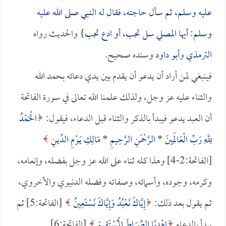
عليه وسلم، ثم سأل حاجته، فقال له النبي صلى الله عليه
وسلم: أيها المصلي سل تجب، أو ادع تجب
} والحديث رواه
الترمذي
و
أبو داود
وسنده صحيح.
فينبغي لمن أراد أن يدعو أن يقدم بين يدي دعائه بحمد الله
والثناء عليه عز وجل، ولذلك علمنا الله تعالى في سورة الفاتحة
أن العبد يدعو فيبدأ بالذكر والثناء قبل الدعاء، فيقول:
الْحَمْدُ
لِلَّهِ رَبِّ الْعَالَمِينَ
*
الرَّحْمَنِ الرَّحِيمِ
*
مَالِكِ يَوْمِ الدِّينِ
[الفاتحة:2-4] وهذا كله ثناء على الله عز وجل بفضله، وإنعامه،
وكرمه، وجوده، وأسمائه، وصفاته وفضله الدنيوي والأخروي،
ثم يقول بعد ذلك:
إِيَّاكَ نَعْبُدُ وَإِيَّاكَ نَسْتَعِينُ
[الفاتحة:5] ثم
يبدأ بالدعاء
اهْدِنَا الصِّرَاطَ الْمُسْتَقِيمَ
[الفاتحة:6].