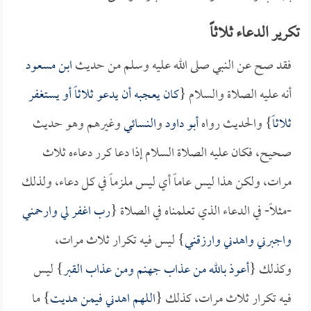
تكرير الدعاء ثلاثاً
فقد صح عن النبي صلى الله عليه وسلم من حديث
ابن مسعود
أنه عليه الصلاة والسلام {
كان يعجبه أن يدعو ثلاثاً أو يستغفر
ثلاثاً
} والحديث رواه
أبو داود
و
النسائي
وغيرهم وهو حديث
صحيح، فكان عليه الصلاة السلام إذا دعا كرر دعاءه ثلاث
مرات، ولكن هذا ليس عاماً أي ليس ملزماً في كل دعاء، ولذلك
-مثلاً- في الدعاء الذي تعلمناه في الصلاة {
رب اغفر لي وارحمني
واجبرني واهدني وارزقني
} ليس فيه تكرار ثلاث مرات،
وكذلك {
أعوذ بالله من عذاب جهنم ومن عذاب القبر
} ليس
فيه تكرار ثلاث مرات، كذلك {
اللهم اهدني فيمن هديت
} ما