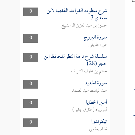
ك
شرح منظومة القواعد الفقهية لابن
0
سعدي 3
حسين بن عبد العزيز آل الشيخ
سورة البروج
0
علي الحذيفي
سلسلة شرح نزهة النظر للحافظ ابن
0
حجر (28)
حاتم بن عارف الشريف
سورة الحديد
0
عبد الباسط عبد الصمد
أسير الخطايا
0
أبو زياد ( طارق جابر )
تيكوندوا
0
نظام يعقوبي