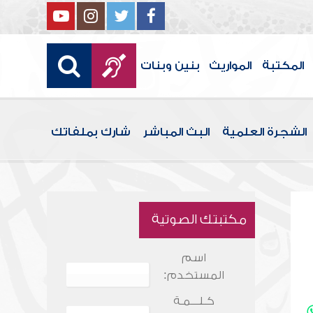
المكتبة
المواريث
بنين وبنات
الشجرة العلمية
البث المباشر
شارك بملفاتك
مكتبتك الصوتية
اسم
المستخدم:
كـلـــمـة