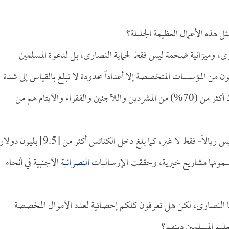
ل هذه الأعمال العظيمة الجليلة؟
ى، وميزانية ضخمة ليس فقط لحماية النصارى، بل لدعوة المسلمين
من المؤسسات المتخصصة إلا أعداداً محدودة لا تبلغ بالقياس إلى شدة
الحاجة شيئاً يذكر، خاصة وإحصائيات الأمم المتحدة تثبت أن أكثر من (70%) من المشردين واللآجئين والفقراء والأيتام هم من
إن ميزانية التنصير قبل عامين بلغت [181] مليار دولار -وليس ريالاً- فقط لا غير، كما بلغ دخل الكنائس أكثر من [9.5] بلي
سمونها مشاريع خيرية، وحققت الإرساليات
النصرانية
الأجنبية في أنحاء
ملكها النصارى، لكن هل تعرفون كلكم إحصائية لعدد الأموال المخصصة
عليم المسلمين دينهم؟