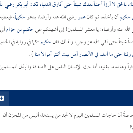
 بالحق لا أرزأ أحداً بعدك شيئاً حتى أفارق الدنيا، فكان
أبو بكر
رضي الل
ى
حكيم
أن يأخذه، ثم كان
عمر
رضي الله عنه وأرضاه يدعو
حكيماً
، فيعطيه
لله عنه وأرضاه: يا معشر المسلمين! إني أشهدكم على
حكيم بن حزام
أني
أحداً شيئاً حتى لقي الله عز وجل، ولذلك قال
حكيم
-كما في رواية في الحد
زقنا حتى ما أعلم في الأنصار أهل بيت أكثر أموالاً منا
}.
اً وعنده ما يغنيه، أما حث الإنسان الناس على الصدقة والبذل للمسلمين
ت خاصةً أن حاجات المسلمين اليوم لا تجد من يسدها، أليس من المحزن أن
؟