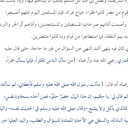
منبره الشريف، وتصل إلى أذن كل مسلم يملك أن يساهم فيها، وإذا كانت تل
قومٍ من مضر كانوا فقراء جياع عراة، فإن المسلمين اليوم كلهم أصبحوا
أصمت آذانهم صرخات المستغيثين والمستنجدين، وآذاهم ألم الحر والبرد
م النفقة، فما استطاعوا من قيام وما كانوا منتصرين.
ي كان فيه ينهى أشد النهي عن السؤال من غير ما حاجة، حتى قال عليه
لخدري
رضي الله عنه وأرضاه: {
من سأل الناس تكثراً، فإنما يسأل جمراً،
ضاه أنه قال: {
سألت رسول الله صلى الله عليه وسلم فأعطاني، ثم سألته،
م قال لي: يا
حكيم
، إن هذا المال خضرٌ حلوٌ، فمن أخذه بسخاوة نفسٍ،
 كالذي يأكل ولا يشبع -وقال صلى الله عليه وسلم في الحديث نفسه- واليد
عطية الباذلة، والسفلى هي الآخذة الممتدة للسؤال والطلب، واليد العليا خير