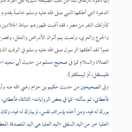
إنها دعوة للإنفاق تبدأ من تلك الصيحة النبوية على أعواد 
الدعوة التي أطلقها النبي صلى الله عليه وسلم خاصةً بقدوم 
كأولئك النفر من مضر، فقد ألهبت ظهورهم سياط الجلادين، و
والجوع والعري، ولعبت بهم ألوان الأمراض والعلل، وقصرت به
نعم! لقد أطلقها الرسول صلى الله عليه وسلم في الوقت الذ
الصلاة والسلام كما في
صحيح مسلم
من حديث
أبي سعيد ا
فليستقل، أو ليستكثر
}.
وفي
الصحيحين
من حديث
حكيم بن حزام
رضي الله عنه وأر
فأعطاني، ثم سألته- كما في بعض الروايات- الثالثة، فأعطاني، ث
بورك له فيه، ومن أخذه بإسراف نفسٍ، لم يبارك له فيه، وكان
العليا خير من اليد السفلى -اليد العليا هي اليد المتصدقة الم