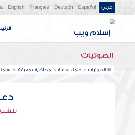
عربي
Español
Deutsch
Français
English
ia
الرئي
الصوتيات
الصوتيات
علماء ودعاة
محاضرات مفرغة
سلمان
دعو
للشيخ 