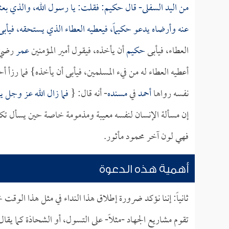
من اليد السفلى- قال
حكيم
: فقلت: يا رسول الله، والذي بعثك
عنه وأرضاه يدعو
حكيماً
، فيعطيه العطاء الذي يستحقه، فيأب
العطاء، فيأبى
حكيم
أن يأخذه، فيقول أمير المؤمنين
عمر
رضي ا
أعطيه العطاء له من فيء المسلمين، فيأبى أن يأخذه} فما رزأ 
نفسه رواها
أحمد
في
مسنده
- أنه قال: {
فما زال الله عز وجل ير
إن مسألة الإنسان لنفسه معيبة ومذمومة خاصة حين يسأل تكثر
فهي لون آخر محمود مأثور.
أهمية هذه الدعوة
ثانياً: إننا نؤكد ضرورة إطلاق هذا النداء في مثل هذا الوق
تقوم مشاريع الجهاد -مثلاً- على التسول، أو الشحاذة كما يقال