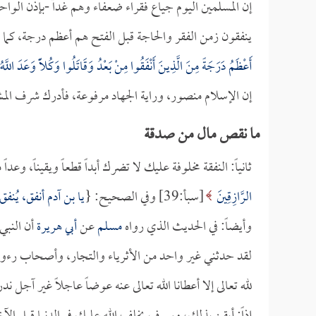
إن المسلمين اليوم جياع فقراء ضعفاء وهم غداً -بإذن الواحد
ينفقون زمن الفقر والحاجة قبل الفتح هم أعظم درجة، كما 
أَعْظَمُ دَرَجَةً مِنَ الَّذِينَ أَنْفَقُوا مِنْ بَعْدُ وَقَاتَلُوا وَكُلّاً وَعَدَ اللَّه
إن الإسلام منصور، وراية الجهاد مرفوعة، فأدرك شرف المش
ما نقص مال من صدقة
ثانياً: النفقة مخلوفة عليك لا تضرك أبداً قطعاً ويقيناً، وعدا
الرَّازِقِينَ
[سبأ:39] وفي الصحيح: {
يا بن آدم أنفق، يُنف
وأيضاً: في الحديث الذي رواه
مسلم
عن
أبي هريرة
أن النبي
لقد حدثني غير واحد من الأثرياء والتجار، وأصحاب رءوس الأ
لله تعالى إلا أعطانا الله تعالى عنه عوضاً عاجلاً غير آجل ند