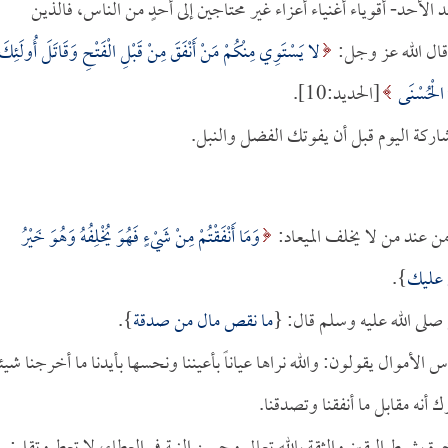
 الأحد- أقوياء أغنياء أعزاء غير محتاجين إلى أحدٍ من الناس، فالذين
قال الله عز وجل:
لا يَسْتَوِي مِنْكُمْ مَنْ أَنْفَقَ مِنْ قَبْلِ الْفَتْحِ وَقَاتَلَ أُولَئِكَ
ُ الْحُسْنَى
[الحديد:10].
اركة اليوم قبل أن يفوتك الفضل والنبل.
ً من عند من لا يخلف الميعاد:
وَمَا أَنْفَقْتُمْ مِنْ شَيْءٍ فَهُوَ يُخْلِفُهُ وَهُوَ خَيْرُ
ق عليك
}.
 صلى الله عليه وسلم قال: {
ما نقص مال من صدقة
}.
موال يقولون: والله نراها عياناً بأعيننا ونحسها بأيدنا ما أخرجنا شيئاً
رك أنه مقابل ما أنفقنا وتصدقنا.