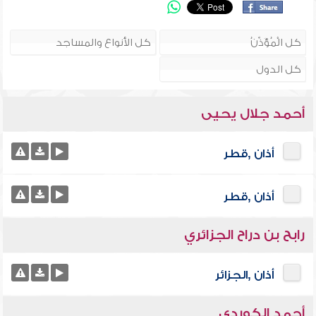
أحمد جلال يحيى
أذان ,قطر
أذان ,قطر
رابح بن دراح الجزائري
أذان ,الجزائر
أحمد الكوردي