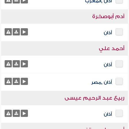
أذان ,المغرب
آدم أبوصخرة
أذان
أحمد علي
أذان
أذان ,مصر
ربيع عبد الرحيم عيسى
أذان