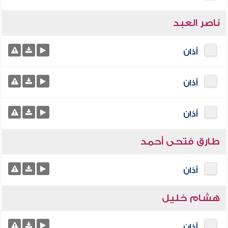
ناصر العبد
أذان
أذان
أذان
طارق فتحى أحمد
أذان
هشام خليل
أذان