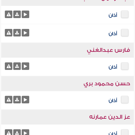
أذان
أذان
فارس عبدالغني
أذان
حسن محمود بري
أذان
عز الدين عمارنه
أذان