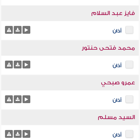
فايز عبد السلام
أذان
محمد فتحى حنتور
أذان
عمرو صبحي
أذان
السيد مسلم
أذان