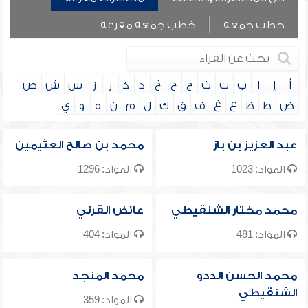
خطب جمعة
خطب جمعة مفرغة
أ
إ
ا
ب
ت
ث
ج
ح
خ
د
ذ
ر
ز
س
ش
ص
ض
ط
ظ
ع
غ
ف
ق
ك
ل
م
ن
ه
و
ي
عبد العزيز بن باز
محمد بن صالح العثيمين
المواد: 1023
المواد: 1296
محمد مختار الشنقيطي
عائض القرني
المواد: 481
المواد: 404
محمد الحسن الددو
محمد المنجد
الشنقيطي
المواد: 359