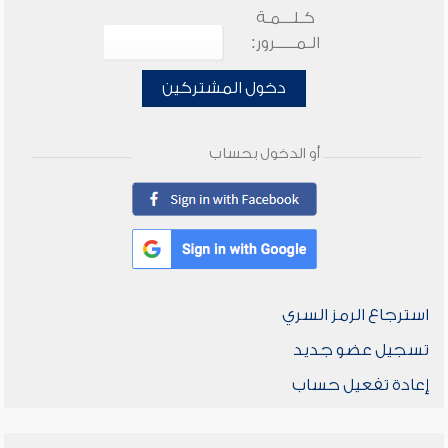
كـلـــمـة
الـمـــــرور:
دخول المشتركين
أو الدخول بحساب
استرجاع الرمز السري
تسجيل عضو جديد
إعادة تفعيل حساب