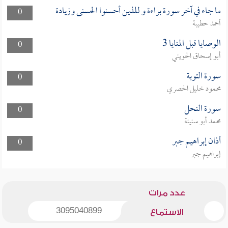
ما جاء في آخر سورة براءة و للذين أحسنوا الحسنى وزيادة
0
أحمد حطيبة
الوصايا قبل المنايا 3
0
أبو إسحاق الحويني
سورة التوبة
0
محمود خليل الحصري
سورة النحل
0
محمد أبو سنينة
أذان إبراهيم جبر
0
إبراهيم جبر
عدد مرات
3095040899
الاستماع