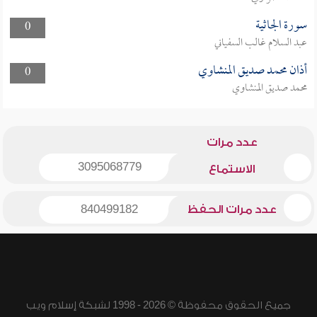
سورة الجاثية
0
عبد السلام غالب السفياني
أذان محمد صديق المنشاوي
0
محمد صديق المنشاوي
عدد مرات
3095068779
الاستماع
عدد مرات الحفظ
840499182
جميع الحقوق محفوظة © 2026 - 1998 لشبكة إسلام ويب