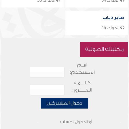
المواد: 94
المواد: 56
صابر دياب
المواد: 45
مكتبتك الصوتية
اسم
المستخدم:
كـلـــمـة
الـمـــــرور:
دخول المشتركين
أو الدخول بحساب