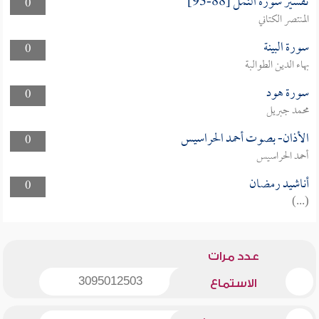
تفسير سورة النمل [88-93]
0
المنتصر الكتاني
سورة البينة
0
بهاء الدين الطوالبة
سورة هود
0
محمد جبريل
الأذان- بصوت أحمد الحراسيس
0
أحمد الحراسيس
أناشيد رمضان
0
(...)
عدد مرات
3095012503
الاستماع