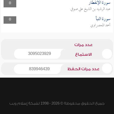
سورة الإنفطار
0
عبد الرشيد بن الشيخ علي صوفي
سورة النبأ
0
أحمد المعصراوي
عدد مرات
3095023929
الاستماع
عدد مرات الحفظ
839946439
جميع الحقوق محفوظة © 2026 - 1998 لشبكة إسلام ويب