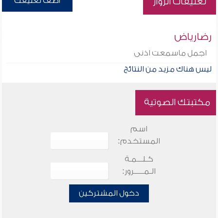
أضف تعليقك
تعليقات الزوار
رضارياض
اجمل ماسمعت اذنى
ليس هناك مزيد من النتائج
مكتبتك الصوتية
اسم
المستخدم:
كـلـــمـة
الـمـــــرور:
دخول المشتركين