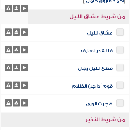
[
أحمد فاروق كامل
]
من شريط عشاق الليل
عشاق الليل
فلله در العارف
قطع الليل رجال
قوم أذا جن الظلام
هجرت الورى
من شريط النذير