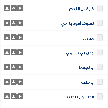
فز قبل الندم
لسوف أعود يا أمي
مولاي
ودي لي سلامي
يا نجوما
يا قلب
الطيبون للطيبات