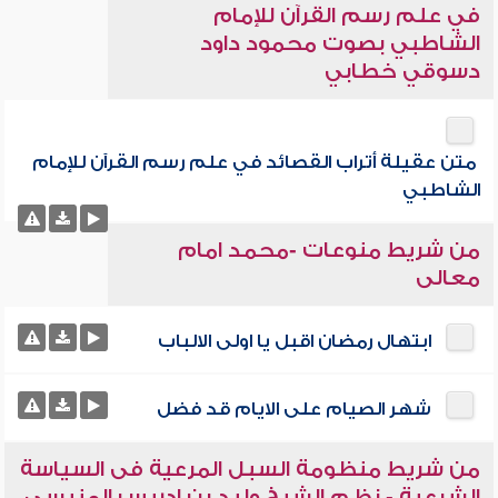
في علم رسم القرآن للإمام
الشاطبي بصوت محمود داود
دسوقي خطابي
متن عقيلة أتراب القصائد في علم رسم القرآن للإمام
الشاطبي
من شريط منوعات -محمد امام
معالى
ابتهال رمضان اقبل يا اولى الالباب
شهر الصيام على الايام قد فضل
من شريط منظومة السبل المرعية فى السياسة
الشرعية - نظم الشيخ وليد بن إدريس المنيسى