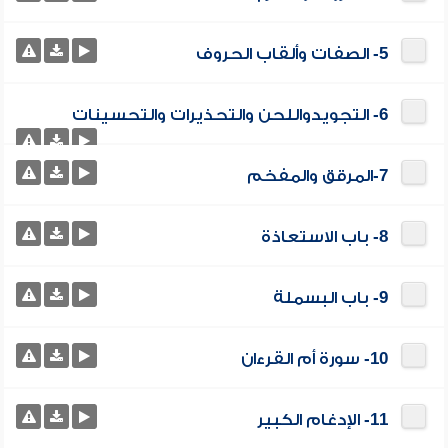
5- الصفات وألقاب الحروف
6- التجويدواللحن والتحذيرات والتحسينات
7-المرقق والمفخم
8- باب الاستعاذة
9- باب البسملة
10- سورة أم القرءان
11- الإدغام الكبير