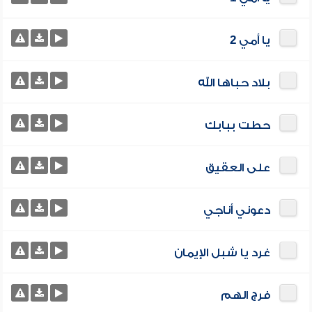
يا أمي 2
بلاد حباها الله
حطت ببابك
على العقيق
دعوني أناجي
غرد يا شبل الإيمان
فرج الهم