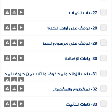
27- باب اللامات
28- الوقف على آواخر الكلم
29- الوقف على مرسوم الخط
30- ياءات الإضافة
31- ياءت الزوائد والمحذوف والثابت من حروف المد
32- المقطوع والمفصول
33- تاءات التأنيث