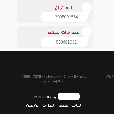
الاستماع
3095001554
عدد مرات الحفظ
839681032
زوار
جميع الحقوق محفوظة © 2026 - 1998
لشبكة إسلام ويب
وثيقة الخصوصية
اتفاقية الخدمة
اتصل بنا
من نحن