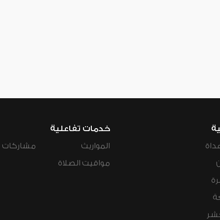
ية
خدمات تفاعلية
داة
المواريث
مشاركات ال
مواقيت الصلاة
رة
ة
عشر