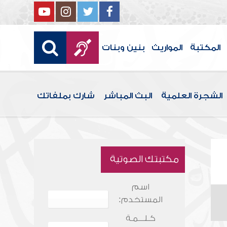
المكتبة
المواريث
بنين وبنات
الشجرة العلمية
البث المباشر
شارك بملفاتك
مكتبتك الصوتية
اسم
المستخدم:
كـلـــمـة