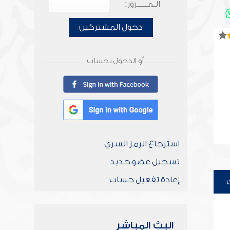
الـمـــــرور:
دخول المشتركين
أو الدخول بحساب
استرجاع الرمز السري
تسجيل عضو جديد
إعادة تفعيل حساب
البث المباشر