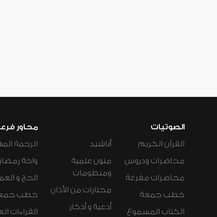
الصوتيات
محاور فرع
القرآن الكريم
أناشيد
الرحمة المه
محاضرات ودروس
متون علمية
واحة رمضان
ومنظومات
محاضرات مفرغة
الحج و العم
مختارات من الأذان
خطب جمعة
خطب جمع
أدعية و أذكار
الكتاب المسموع
القراءات ال