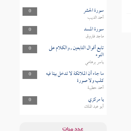
سورة الحشر
0
أحمد الديب
سورة المسد
0
ماجد فاروق
تابع أقوال التابعين , والكلام على
0
النوء
ياسر برهامي
ما جاء أن الملائكة لا تدخل بيتا فيه
0
كلب ولا صورة
أحمد حطيبة
يا مركزي
0
أبو عبد الملك
عدد مرات