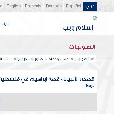
عربي
Español
Deutsch
Français
English
ia
الرئي
الصوتيات
الصوتيات
علماء ودعاة
طارق السويدان
سلسلة 
قصص الأنبياء - قصة ابراهيم في فلسطين
لوط