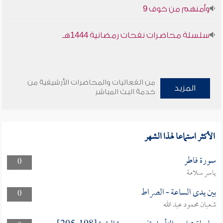
وأمنهم من خوف 9
33
32
31
سورة لقمان
سورة السجدة
سورة الأحزاب
سلسلة محاضرات نفحات رمضانية 1444هـ
PDF
PDF
PDF
36
35
34
من الفعاليات والمحاضرات الأرشيفية من
سورة سبأ
سورة فاطر
سورة يس
المزيد
خدمة البث المباشر
PDF
PDF
PDF
39
38
37
الأكثر استماعا لهذا الشهر
سورة الصافات
سورة ص
سورة الزمر
PDF
PDF
PDF
سورة فاطر
0
ياسر سلامة
42
41
40
بين يدى الساعة - الصراط
0
سورة غافر
سورة فصّلت
سورة الشورى
شعبان محمود عبد الله
PDF
PDF
PDF