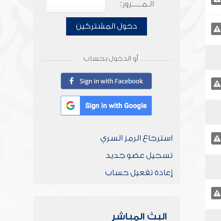
الـمـــــرور:
دخول المشتركين
أو الدخول بحساب
استرجاع الرمز السري
تسجيل عضو جديد
إعادة تفعيل حساب
البث المباشر