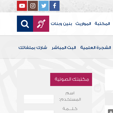
المكتبة
المواريث
بنين وبنات
الشجرة العلمية
البث المباشر
شارك بملفاتك
مكتبتك الصوتية
اسم
المستخدم:
كـلـــمـة