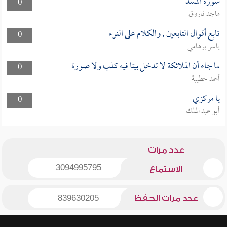
سورة المسد
0
ماجد فاروق
تابع أقوال التابعين , والكلام على النوء
0
ياسر برهامي
ما جاء أن الملائكة لا تدخل بيتا فيه كلب ولا صورة
0
أحمد حطيبة
يا مركزي
0
أبو عبد الملك
عدد مرات
3094995795
الاستماع
عدد مرات الحفظ
839630205