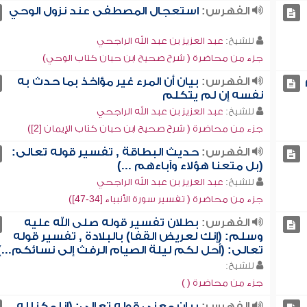
الفهرس:
استعجال المصطفى عند نزول الوحي
للشيخ:
عبد العزيز بن عبد الله الراجحي
جزء من محاضرة ( شرح صحيح ابن حبان كتاب الوحي)
الفهرس:
بيان أن المرء غير مؤاخذ بما حدث به
نفسه إن لم يتكلم
للشيخ:
عبد العزيز بن عبد الله الراجحي
جزء من محاضرة ( شرح صحيح ابن حبان كتاب الإيمان [2])
الفهرس:
حديث البطاقة , تفسير قوله تعالى:
(بل متعنا هؤلاء وآباءهم ...)
للشيخ:
عبد العزيز بن عبد الله الراجحي
جزء من محاضرة ( تفسير سورة الأنبياء [34-47])
الفهرس:
بطلان تفسير قوله صلى الله عليه
وسلم: (إنك لعريض القفا) بالبلادة , تفسير قوله
تعالى: (أحل لكم ليلة الصيام الرفث إلى نسائكم...)
للشيخ:
جزء من محاضرة ( )
الفهرس:
بيان معنى قوله تعالى: (إنا مكنا له