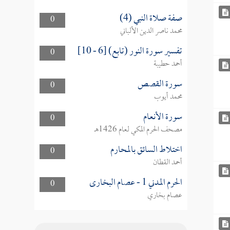
صفة صلاة النبي (4)
0
محمد ناصر الدين الألباني
تفسير سورة النور (تابع) [6 - 10]
0
أحمد حطيبة
سورة القصص
0
محمد أيوب
سورة الأنعام
0
مصحف الحرم المكي لعام 1426هـ
اختلاط السائق بالمحارم
0
أحمد القطان
الحرم المدني 1 - عصام البخارى
0
عصام بخاري