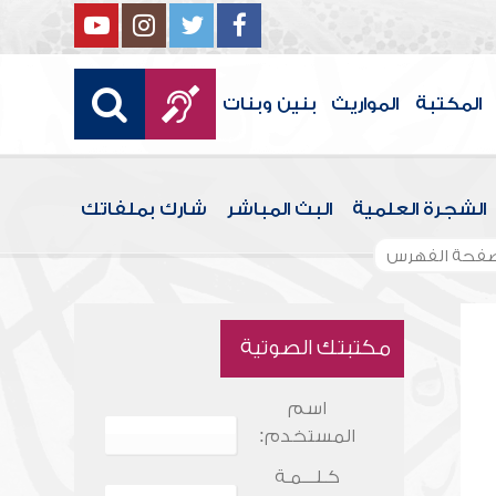
المكتبة
المواريث
بنين وبنات
الشجرة العلمية
البث المباشر
شارك بملفاتك
فحة الفهرس
مكتبتك الصوتية
اسم
المستخدم:
كـلـــمـة