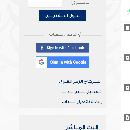
الـمـــــرور:
دخول المشتركين
أو الدخول بحساب
استرجاع الرمز السري
تسجيل عضو جديد
إعادة تفعيل حساب
البث المباشر