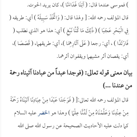
) فموسى عندما قال: ( آتِنَا غَدَاءَنَا )، كان يريد الحوت.
قال المؤلف رحمه الله: [ ولهذا قال: ( وَاتَّخَذَ سَبِيلَهُ ) أي: طريقه (
فِي الْبَحْرِ عَجَبًا ) ( ذَلِكَ مَا كُنَّا نَبْغِ ) أي: هذا هو الذي نطلب (
فَارْتَدَّا ) ، أي: رجعا ( عَلَى آثَارِهِمَا )، أي: طريقهما، ( قَصَصًا )،
أي: يقصان أثر مشيهما ويقفوان أثرهما.
بيان معنى قوله تعالى: (فوجدا عبداً من عبادنا آتيناه رحمة
من عندنا ...)
قال المؤلف رحمه الله تعالى:[ ( فَوَجَدَا عَبْدًا مِنْ عِبَادِنَا آتَيْنَاهُ رَحْمَةً
مِنْ عِنْدِنَا وَعَلَّمْنَاهُ مِنْ لَدُنَّا عِلْمًا ) وهذا هو
الخضر
عليه السلام
كما دلت عليه الأحاديث الصحيحة عن رسول الله صلى الله