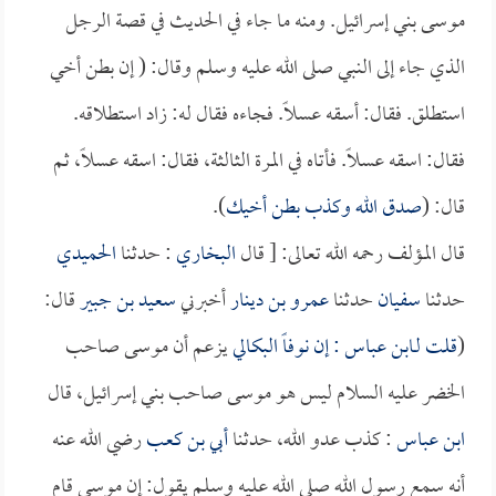
موسى بني إسرائيل. ومنه ما جاء في الحديث في قصة الرجل
الذي جاء إلى النبي صلى الله عليه وسلم وقال: ( إن بطن أخي
استطلق. فقال: أسقه عسلاً. فجاءه فقال له: زاد استطلاقه.
فقال: اسقه عسلاً. فأتاه في المرة الثالثة، فقال: اسقه عسلاً، ثم
قال: (
صدق الله وكذب بطن أخيك
).
قال المؤلف رحمه الله تعالى: [ قال
البخاري
: حدثنا
الحميدي
حدثنا
سفيان
حدثنا
عمرو بن دينار
أخبرني
سعيد بن جبير
قال:
(
قلت لـ
ابن عباس
: إن
نوفاً البكالي
يزعم أن موسى صاحب
الخضر عليه السلام ليس هو موسى صاحب بني إسرائيل، قال
ابن عباس
: كذب عدو الله، حدثنا
أبي بن كعب
رضي الله عنه
أنه سمع رسول الله صلى الله عليه وسلم يقول: إن موسى قام