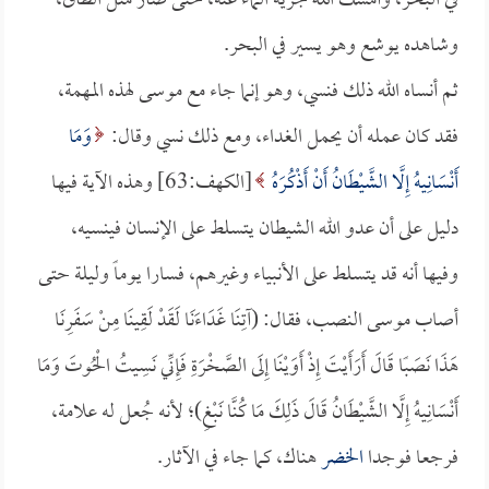
في البحر، وأمسك الله جرية الماء عنه، حتى صار مثل الطاق،
وشاهده يوشع وهو يسير في البحر.
ثم أنساه الله ذلك فنسي، وهو إنما جاء مع موسى لهذه المهمة،
فقد كان عمله أن يحمل الغداء، ومع ذلك نسي وقال:
وَمَا
أَنْسَانِيهُ إِلَّا الشَّيْطَانُ أَنْ أَذْكُرَهُ
[الكهف:63] وهذه الآية فيها
دليل على أن عدو الله الشيطان يتسلط على الإنسان فينسيه،
وفيها أنه قد يتسلط على الأنبياء وغيرهم، فسارا يوماً وليلة حتى
أصاب موسى النصب، فقال: (آتِنَا غَدَاءَنَا لَقَدْ لَقِينَا مِنْ سَفَرِنَا
هَذَا نَصَبًا قَالَ أَرَأَيْتَ إِذْ أَوَيْنَا إِلَى الصَّخْرَةِ فَإِنِّي نَسِيتُ الْحُوتَ وَمَا
أَنْسَانِيهُ إِلَّا الشَّيْطَانُ قَالَ ذَلِكَ مَا كُنَّا نَبْغِ)؛ لأنه جُعل له علامة،
فرجعا فوجدا
الخضر
هناك، كما جاء في الآثار.