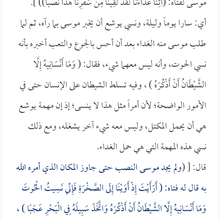
موسى لفتاه: (آتِنَا غَدَاءَنَا لَقَدْ لَقِينَا مِنْ سَفَرِنَا هَذَا نَصَبًا)) ].
أي: سارا يوماً وليلة، ونسي يوشع أن يخبر موسى بما رآه، ثم لما
طلب موسى منه الغداء بعد أن أحس بالجوع والتعب أخبره بأنه
نسي الحوت، وأنه ليس معهما شيء، فقال: ( وَمَا أَنْسَانِيهُ إِلَّا
الشَّيْطَانُ أَنْ أَذْكُرَهُ ) ، وفيه تسلط الشيطان على الإنسان حتى في
الأمور الواضحة؛ لأن أمراً مثل هذا لا ينسى؛ إذ إن مهمة يوشع
هي أن يحمل المكتل، وليس معه شيء آخر يشغله، ومع ذلك
نسي هذه المهمة التي هي حمل الغداء.
قال: [ (
ولم يجد موسى النصب حتى جاوز المكان الذي أمره الله
به قال له فتاه: ( أَرَأَيْتَ إِذْ أَوَيْنَا إِلَى الصَّخْرَةِ فَإِنِّي نَسِيتُ الْحُوتَ
وَمَا أَنْسَانِيهُ إِلَّا الشَّيْطَانُ أَنْ أَذْكُرَهُ وَاتَّخَذَ سَبِيلَهُ فِي الْبَحْرِ عَجَبًا ) ،