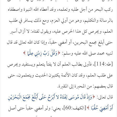
ركب البحر من أجل طلبه وتعلمه، وقد أعطاه الله النبوة واصطفاه
بالرسالة والتكليم، وهو من أولي العزم، ومع ذلك يسافر في طلب
العلم، ويحرص كل هذا الحرص عليه، ويقول لفتاه: لا أزال أسير
حتى أبلغ مجمع البحرين، أو أمضي حقباً، وإذا كان الله تعالى قد قال
لنبيه محمد صلى الله عليه وسلم:
وَقُلْ رَبِّ زِدْنِي عِلْمًا
[طه:114]، فأولى بطالب العلم أن لا يفتأ يتعلم ويستفيد ويحرص
على طلب العلم، وقد كان الأئمة يكتبون الحديث ويتعلمون، حتى
قال بعضهم: من المحبرة إلى المقبرة.
قال تعالى:
وَإِذْ قَالَ مُوسَى لِفَتَاهُ لا أَبْرَحُ حَتَّى أَبْلُغَ مَجْمَعَ الْبَحْرَيْنِ
أَوْ أَمْضِيَ حُقُبًا
[الكهف:60]، يعني: ولو أمضي حقباً حتى أصل