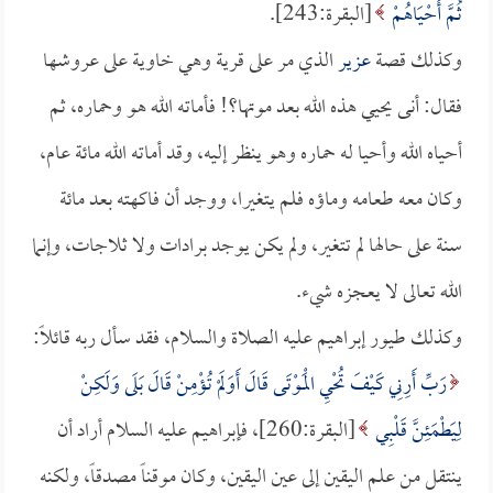
ثُمَّ أَحْيَاهُمْ
[البقرة:243].
وكذلك قصة
عزير
الذي مر على قرية وهي خاوية على عروشها
فقال: أنى يحيي هذه الله بعد موتها؟! فأماته الله هو وحماره، ثم
أحياه الله وأحيا له حماره وهو ينظر إليه، وقد أماته الله مائة عام،
وكان معه طعامه وماؤه فلم يتغيرا، ووجد أن فاكهته بعد مائة
سنة على حالها لم تتغير، ولم يكن يوجد برادات ولا ثلاجات، وإنما
الله تعالى لا يعجزه شيء.
وكذلك طيور إبراهيم عليه الصلاة والسلام، فقد سأل ربه قائلاً:
رَبِّ أَرِنِي كَيْفَ تُحْيِ الْمَوْتَى قَالَ أَوَلَمْ تُؤْمِنْ قَالَ بَلَى وَلَكِنْ
لِيَطْمَئِنَّ قَلْبِي
[البقرة:260]، فإبراهيم عليه السلام أراد أن
ينتقل من علم اليقين إلى عين اليقين، وكان موقناً مصدقاً، ولكنه