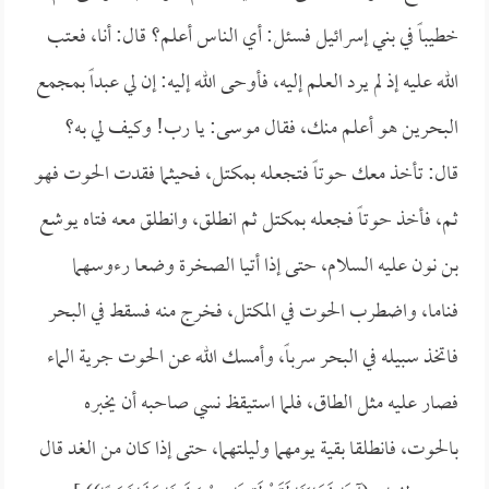
خطيباً في بني إسرائيل فسئل: أي الناس أعلم؟ قال: أنا، فعتب
الله عليه إذ لم يرد العلم إليه، فأوحى الله إليه: إن لي عبداً بمجمع
البحرين هو أعلم منك، فقال موسى: يا رب! وكيف لي به؟
قال: تأخذ معك حوتاً فتجعله بمكتل، فحيثما فقدت الحوت فهو
ثم، فأخذ حوتاً فجعله بمكتل ثم انطلق، وانطلق معه فتاه يوشع
بن نون عليه السلام، حتى إذا أتيا الصخرة وضعا رءوسهما
فناما، واضطرب الحوت في المكتل، فخرج منه فسقط في البحر
فاتخذ سبيله في البحر سرباً، وأمسك الله عن الحوت جرية الماء
فصار عليه مثل الطاق، فلما استيقظ نسي صاحبه أن يخبره
بالحوت، فانطلقا بقية يومهما وليلتهما، حتى إذا كان من الغد قال