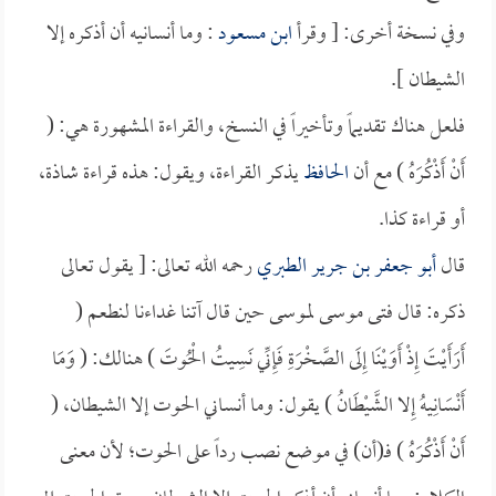
وفي نسخة أخرى: [ وقرأ
ابن مسعود
: وما أنسانيه أن أذكره إلا
الشيطان ].
فلعل هناك تقديماً وتأخيراً في النسخ، والقراءة المشهورة هي: (
أَنْ أَذْكُرَهُ ) مع أن
الحافظ
يذكر القراءة، ويقول: هذه قراءة شاذة،
أو قراءة كذا.
قال
أبو جعفر بن جرير الطبري
رحمه الله تعالى: [ يقول تعالى
ذكره: قال فتى موسى لموسى حين قال آتنا غداءنا لنطعم (
أَرَأَيْتَ إِذْ أَوَيْنَا إِلَى الصَّخْرَةِ فَإِنِّي نَسِيتُ الْحُوتَ ) هنالك: ( وَمَا
أَنْسَانِيهُ إِلا الشَّيْطَانُ ) يقول: وما أنساني الحوت إلا الشيطان، (
أَنْ أَذْكُرَهُ ) فـ(أن) في موضع نصب رداً على الحوت؛ لأن معنى