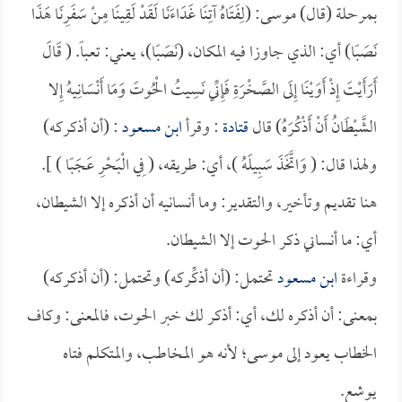
بمرحلة (قال) موسى: (لِفَتَاهُ آتِنَا غَدَاءَنَا لَقَدْ لَقِينَا مِنْ سَفَرِنَا هَذَا
نَصَبًا) أي: الذي جاوزا فيه المكان، (نَصَبًا)، يعني: تعباً. ( قَالَ
أَرَأَيْتَ إِذْ أَوَيْنَا إِلَى الصَّخْرَةِ فَإِنِّي نَسِيتُ الْحُوتَ وَمَا أَنْسَانِيهُ إِلا
الشَّيْطَانُ أَنْ أَذْكُرَهُ) قال
قتادة
: وقرأ
ابن مسعود
: (أن أذكركه)
ولهذا قال: ( وَاتَّخَذَ سَبِيلَهُ )، أي: طريقه، ( فِي الْبَحْرِ عَجَبًا ) ].
هنا تقديم وتأخير، والتقدير: وما أنسانيه أن أذكره إلا الشيطان،
أي: ما أنساني ذكر الحوت إلا الشيطان.
وقراءة
ابن مسعود
تحتمل: (أن أذكِّركه) وتحتمل: (أن أذكركه)
بمعنى: أن أذكره لك، أي: أذكر لك خبر الحوت، فالمعنى: وكاف
الخطاب يعود إلى موسى؛ لأنه هو المخاطب، والمتكلم فتاه
يوشع.