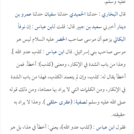
عليه وسلم.
قال
البخاري
: حدثنا
الحميدي
حدثنا
سفيان
حدثنا
عمرو بن
دينار
أخبرني
سعيد بن جبير
قال: قلت لـ
ابن عباس
: إن
نوفاً
البكالي
يزعم أن موسى صاحب
الخضر
عليه السلام ليس هو
موسى صاحب بني إسرائيل. قال
ابن عباس
: كذب عدو الله ].
وهذا من باب الشدة في الإنكار، ومعنى (كذب): أخطأ. فمن
أخطأ يقال له: كذب، وإن لم يتعمد الكذب، فهذا من باب الشدة
في الإنكار، ومن الكلمات التي لا يراد بها معناها، ومن ذلك قوله
صلى الله عليه وسلم لـ
صفية
: (
عقرى حلقى
). وهذا لا يراد به
حقيقته.
فقول
ابن عباس
: (كذب عدو الله)، يعني: أخطأ في هذا، بل هو