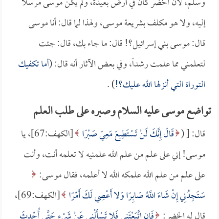
وسلم، لأن الخضر كان في أرض بعيدة، ولم يكن موسى مرسلاً
إليه، ولا هو مكلف بشريعة موسى، ولهذا لما قال: أنا موسى
قال: موسى بني إسرائيل؟! قال: ما جاء بك، قال: جئت
لتعلمني مما علمت رشداً، وفي بعض الآثار أنه قال: (
أما تكفيك
التوراة التي أنزلها الله عليك؟!
) .
تواضع موسى عليه السلام وصبره على طلب العلم
قال: [ (
قَالَ إِنَّكَ لَنْ تَسْتَطِيعَ مَعِيَ صَبْرًا
[الكهف:67]، يا
موسى! إني على علم من علم الله علمنيه لا تعلمه أنت، وأنت
على علم من علم الله علمكه الله لا أعلمه، فقال موسى:
سَتَجِدُنِي إِنْ شَاءَ اللَّهُ صَابِرًا وَلا أَعْصِي لَكَ أَمْرًا
[الكهف:69]،
قال له الخضر:
فَإِنِ اتَّبَعْتَنِي فَلا تَسْأَلْنِي عَنْ شَيْءٍ حَتَّى أُحْدِثَ