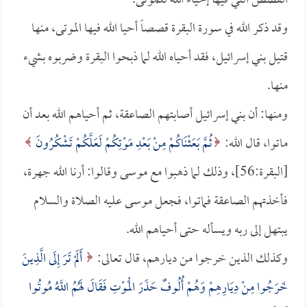
القصص التي فيها إحياء الله للموتى.
وقد ذكر الله في سورة البقرة قصصاً أحيا الله فيها الموتى، منها
قتيل بني إسرائيل، فقد أحياه الله لما ذبحوا البقرة وضربوه بشيء
منها.
ومنها: أن بني إسرائيل أصابتهم الصاعقة، ثم أحياهم الله بعد أن
ماتوا، قال الله:
ثُمَّ بَعَثْنَاكُمْ مِنْ بَعْدِ مَوْتِكُمْ لَعَلَّكُمْ تَشْكُرُونَ
[البقرة:56]، وذلك لما ذهبوا مع موسى وقالوا: أرنا الله جهرة،
فأخذتهم الصاعقة فماتوا، فجعل موسى عليه الصلاة والسلام
يبتهل إلى ربه ويسأله حتى أحياهم الله.
وكذلك الذين خرجوا من ديارهم، قال تعالى:
أَلَمْ تَرَ إِلَى الَّذِينَ
خَرَجُوا مِنْ دِيَارِهِمْ وَهُمْ أُلُوفٌ حَذَرَ الْمَوْتِ فَقَالَ لَهُمُ اللَّهُ مُوتُوا