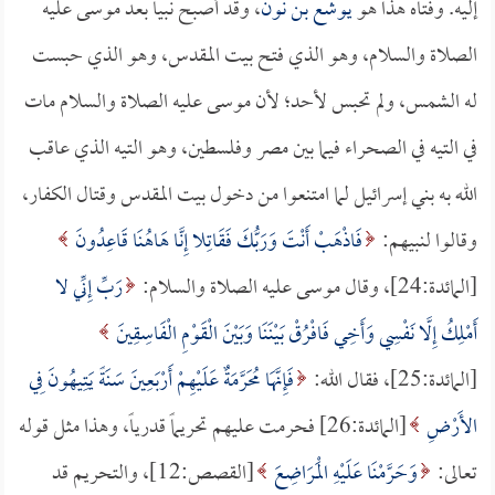
إليه. وفتاه هذا هو
يوشع بن نون
، وقد أصبح نبياً بعد موسى عليه
الصلاة والسلام، وهو الذي فتح بيت المقدس، وهو الذي حبست
له الشمس، ولم تحبس لأحد؛ لأن موسى عليه الصلاة والسلام مات
في التيه في الصحراء فيما بين مصر وفلسطين، وهو التيه الذي عاقب
الله به بني إسرائيل لما امتنعوا من دخول بيت المقدس وقتال الكفار،
وقالوا لنبيهم:
فَاذْهَبْ أَنْتَ وَرَبُّكَ فَقَاتِلا إِنَّا هَاهُنَا قَاعِدُونَ
[المائدة:24]، وقال موسى عليه الصلاة والسلام:
رَبِّ إِنِّي لا
أَمْلِكُ إِلَّا نَفْسِي وَأَخِي فَافْرُقْ بَيْنَنَا وَبَيْنَ الْقَوْمِ الْفَاسِقِينَ
[المائدة:25]، فقال الله:
فَإِنَّهَا مُحَرَّمَةٌ عَلَيْهِمْ أَرْبَعِينَ سَنَةً يَتِيهُونَ فِي
الأَرْضِ
[المائدة:26] فحرمت عليهم تحريماً قدرياً، وهذا مثل قوله
تعالى:
وَحَرَّمْنَا عَلَيْهِ الْمَرَاضِعَ
[القصص:12]، والتحريم قد