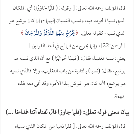
قال المؤلف رحمه الله تعالى: [ وقوله: ( فَلَمَّا جَاوَزَا) أي: المكان
الذي نسيا الحوت فيه، ونسب النسيان إليهما -وإن كان يوشع هو
الذي نسيه- كقوله تعالى:
يَخْرُجُ مِنْهُمَا اللُّؤْلُؤُ وَالْمَرْجَانُ
[الرحمن:22]، وإنما يخرج من المالح في أحد القولين ].
يعني: نسبه تغليباً، فقال: ( نَسِيَا حُوتَهُمَا ) مع أن الذي نسيه هو
يوشع، فقال: (نسيا) بالتثنية من باب التغليب، وإلا فالذي نسيه
هو يوشع؛ لأنه كان هو الموكل بهذا الأمر، وقد أتى معه لهذه
المهمة.
بيان معنى قوله تعالى: (فلما جاوزا قال لفتاه آتنا غداءنا ...)
قال المؤلف رحمه الله تعالى: [ فلما ذهبا عن المكان الذي نسياه