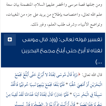
ومن جملتها قصة موسى والخضر عليهما السلام، المتضمنة بيان سعة
علم الله تعالى، واختصاصه بإطلاع من يريد على جزء من المغيبات،
وتواضع الأنبياء، وشرف طلب العلم، وغير ذلك.
تفسير قوله تعالى: (وإذ قال موسى
لفتاه لا أبرح حتى أبلغ مجمع البحرين
...)
قال الله تعالى:
وَإِذْ قَالَ مُوسَى لِفَتَاهُ لا أَبْرَحُ حَتَّى أَبْلُغَ مَجْمَعَ
الْبَحْرَيْنِ أَوْ أَمْضِيَ حُقُبًا
*
فَلَمَّا بَلَغَا مَجْمَعَ بَيْنِهِمَا نَسِيَا حُوتَهُمَا فَاتَّخَذَ
سَبِيلَهُ فِي الْبَحْرِ سَرَبًا
*
فَلَمَّا جَاوَزَا قَالَ لِفَتَاهُ آتِنَا غَدَاءَنَا لَقَدْ لَقِينَا مِنْ
سَفَرِنَا هَذَا نَصَبًا
*
قَالَ أَرَأَيْتَ إِذْ أَوَيْنَا إِلَى الصَّخْرَةِ فَإِنِّي نَسِيتُ