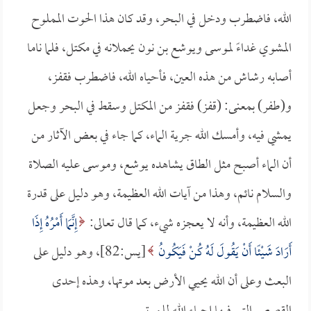
الله، فاضطرب ودخل في البحر، وقد كان هذا الحوت المملوح
المشوي غداءً لموسى ويوشع بن نون يحملانه في مكتل، فلما ناما
أصابه رشاش من هذه العين، فأحياه الله، فاضطرب فقفز،
و(طفر) بمعنى: (قفز) فقفز من المكتل وسقط في البحر وجعل
يمشي فيه، وأمسك الله جرية الماء، كما جاء في بعض الآثار من
أن الماء أصبح مثل الطاق يشاهده يوشع، وموسى عليه الصلاة
والسلام نائم، وهذا من آيات الله العظيمة، وهو دليل على قدرة
الله العظيمة، وأنه لا يعجزه شيء، كما قال تعالى:
إِنَّمَا أَمْرُهُ إِذَا
أَرَادَ شَيْئًا أَنْ يَقُولَ لَهُ كُنْ فَيَكُونُ
[يس:82]، وهو دليل على
البعث وعلى أن الله يحيي الأرض بعد موتها، وهذه إحدى