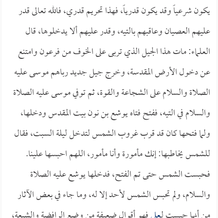
يكون شرعياً وقد يكون قدرياً، فهذا تحريم قدري، فالله تعالى قدر
عليهم العصيان وعاقبهم بالتيه، وقدر عليهم ألا يدخلوها، قال
العلماء: مات هذا الجيل الذي تربى على الخوف من فرعون وامتنع
عن دخول الأرض المقدسة، وخرج جيل جديد رباهم موسى عليه
الصلاة والسلام على الشجاعة والقوة، ثم توفي موسى عليه الصلاة
والسلام في التيه، ففتح فتاه يوشع بن نون بيت المقدس ودخلها،
ولما فتحها كان قد قرب غروب الشمس لتدخل ليلة السبت، فقال
للشمس يخاطبها: إنك مأمورة وأنا مأمور، اللهم احبسها علينا.
فحبست الشمس حتى تم الفتح، فدخلها يوشع عليه الصلاة
والسلام، ولم تحبس الشمس لأحد إلا له، وما جاء في بعض الآثار
من أنها حبست لـ
علي
فهو أقوال ضعيفة من وضع الرافضة والشيعة،