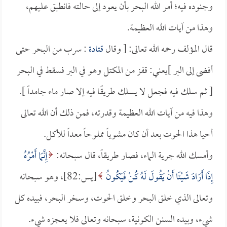
وجنوده فيه؛ أمر الله البحر بأن يعود إلى حالته فانطبق عليهم،
وهذا من آيات الله العظيمة.
قال المؤلف رحمه الله تعالى: [ وقال
قتادة
: سرب من البحر حتى
أفضى إلى البر ]يعني: قفز من المكتل وهو في البر فسقط في البحر
[ ثم سلك فيه فجعل لا يسلك طريقًا فيه إلا صار ماء جامداً ].
وهذا فيه من آيات الله العظيمة وقدرته، فمن ذلك أن الله تعالى
أحيا هذا الحوت بعد أن كان مشوياً مملوحاً معداً للأكل.
وأمسك الله جرية الماء، فصار طريقاً، قال سبحانه:
إِنَّمَا أَمْرُهُ
إِذَا أَرَادَ شَيْئًا أَنْ يَقُولَ لَهُ كُنْ فَيَكُونُ
[يس:82]، وهو سبحانه
وتعالى الذي خلق البحر وخلق الحوت، وسخر البحر، فبيده كل
شيء، وبيده السنن الكونية، سبحانه وتعالى فلا يعجزه شيء.