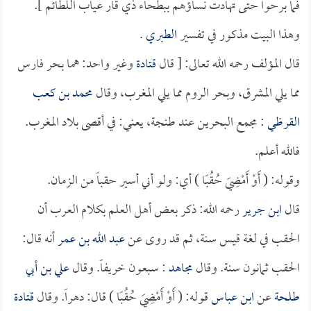
فما برحوا حتى تهادت نساؤهم ببطحاء ذي قار عياب اللطائم ].
وهذا البيت مذكور في تفسير
الطبري
.
قال المؤلف رحمه الله تعالى: [ قال
قتادة
وغير واحد: هما بحر فارس
مما يلي المشرق، وبحر الروم مما يلي المغرب، وقال
محمد بن كعب
القرظي
: مجمع البحرين عند طنجة، يعني: في أقصى بلاد المغرب.
فالله أعلم.
وقوله: ( أَوْ أَمْضِيَ حُقُبًا ) أي: ولو أني أسير حقباً من الزمان.
قال
ابن جرير
رحمه الله: ذكر بعض أهل العلم بكلام العرب أن
الحقب في لغة قيس سنة، ثم قد روى عن
عبد الله بن عمر
أنه قال:
الحقب ثمانون سنة. وقال
مجاهد
: سبعون خريفاً. وقال
علي بن أبي
طلحة
عن
ابن عباس
قوله: ( أَوْ أَمْضِيَ حُقُبًا ) قال: دهراً. وقال
قتادة