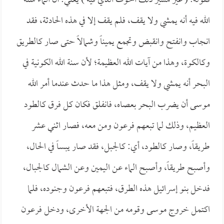
فقوله: ( غير مسير ذلك الحوت الذي فيه ) يعني: أن الماء سنة
الله فيه أنه يمشي ولا يقف، فلم يقف إلا في هذه الحادثة، فقد
انجاب وانفتح وانقبض وتجمع يميناً وشمالاً حتى صار كالطريق
وكالكوة، وهذا من آيات الله العظيمة؛ لأن سنة الله الكونية في
البحر أنه يمشي ولا يقف، ومثل هذا ما حدث عندما أمر الله
موسى أن يضرب البحر بعصاه، فانفلق فكان كل فرق كالطود
العظيم، وذلك لما تبعهم فرعون ومن معه، فصار اثني عشر
طريقاً، وصار كالطود، أي: كالجبل، فقد صار يبساً في الحال،
وأصبح طريقاً، وأصبح الماء عن اليمين وعن الشمال كالجبال،
فدخل بنو إسرائيل هذه الطرق، فتبعهم فرعون وجنوده، فلما
اكتمل خروج موسى وقومه من الجهة الأخرى، ودخل فرعون