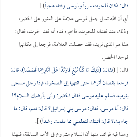
قال: فكان للحوت سرباً ولموسى وفتاه عجباً
) ].
أي أن الله تعالى جعل لموسى علامة على العثور على الخضر،
وذلك عند فقدانه للحوت، فأخبره فتاه أنه فقد الحوت، فقال:
هذا هو الذي نريد، فقد حصلت العلامة، فرجعا إلى مكانهما
فوجدا الخضر.
قال: [ (
فقال: (ذَلِكَ مَا كُنَّا نَبْغِ فَارْتَدَّا عَلَى آثَارِهِمَا قَصَصًا)، قال:
فرجعا يقصان أثرهما حتى انتهيا إلى الصخرة، فإذا رجل مسجى
بثوب، فسلم عليه موسى فقال الخضر: وأنى بأرضك السلام؟!
قال: أنا موسى. فقال: موسى بني إسرائيل؟ قال: نعم، قال: ما
جاء بك؟ قال: أتيتك لتعلمني مما علمت رشداً
) ].
وهذا فيه فوائد، منها أن السلام مشروع في الأمم السابقة، فلهذا