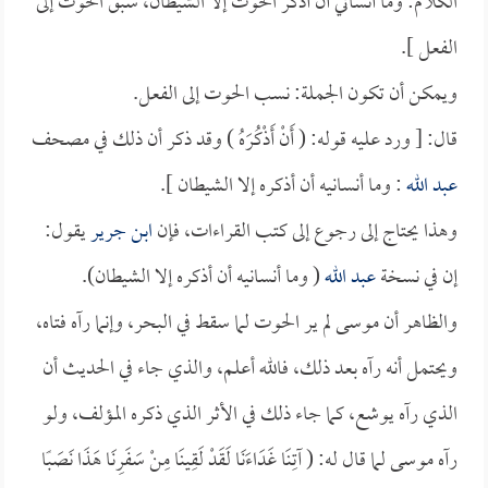
الكلام: وما أنساني أن أذكر الحوت إلا الشيطان، سبق الحوت إلى
الفعل ].
ويمكن أن تكون الجملة: نسب الحوت إلى الفعل.
قال: [ ورد عليه قوله: ( أَنْ أَذْكُرَهُ ) وقد ذكر أن ذلك في مصحف
عبد الله
: وما أنسانيه أن أذكره إلا الشيطان ].
وهذا يحتاج إلى رجوع إلى كتب القراءات، فإن
ابن جرير
يقول:
إن في نسخة
عبد الله
( وما أنسانيه أن أذكره إلا الشيطان).
والظاهر أن موسى لم ير الحوت لما سقط في البحر، وإنما رآه فتاه،
ويحتمل أنه رآه بعد ذلك، فالله أعلم، والذي جاء في الحديث أن
الذي رآه يوشع، كما جاء ذلك في الأثر الذي ذكره المؤلف، ولو
رآه موسى لما قال له: ( آتِنَا غَدَاءَنَا لَقَدْ لَقِينَا مِنْ سَفَرِنَا هَذَا نَصَبًا