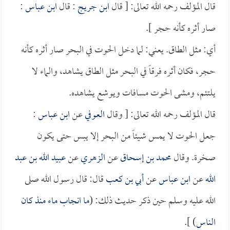
قال المؤلف رحمه الله تعالى: [ قال
ابن جريج
: قال
ابن عباس
:
صار أثره كأنه حجر ].
أي: مثل الطاق. يعني: لما دخل الحوت في البحر صار أثره كأنه
حجر، فكان أثره فرقاً في البحر مثل الطاق يشاهد، والماء لا
يلتئم، ومشى الحوت مسافات ويوشع يشاهده.
قال المؤلف رحمه الله تعالى: [ وقال
العوفي
عن
ابن عباس
:
جعل الحوت لا يمس شيئاً من البحر إلا يبس حتى يكون
صخرة. وقال
محمد بن إسحاق
عن
الزهري
عن
عبيد الله بن عبد
الله
عن
ابن عباس
عن
أبي بن كعب
قال: قال رسول الله صلى
الله عليه وسلم حين ذكر حديث ذلك: (
ما انجاب ماء منذ كان
الناس
) ].