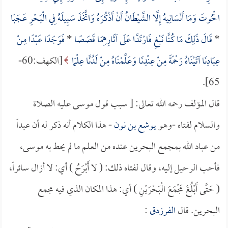
الْحُوتَ وَمَا أَنْسَانِيهُ إِلَّا الشَّيْطَانُ أَنْ أَذْكُرَهُ وَاتَّخَذَ سَبِيلَهُ فِي الْبَحْرِ عَجَبًا
*
قَالَ ذَلِكَ مَا كُنَّا نَبْغِ فَارْتَدَّا عَلَى آثَارِهِمَا قَصَصًا
*
فَوَجَدَا عَبْدًا مِنْ
عِبَادِنَا آتَيْنَاهُ رَحْمَةً مِنْ عِنْدِنَا وَعَلَّمْنَاهُ مِنْ لَدُنَّا عِلْمًا
[الكهف:60-
65].
قال المؤلف رحمه الله تعالى: [ سبب قول موسى عليه الصلاة
والسلام لفتاه -وهو
يوشع بن نون
- هذا الكلام أنه ذكر له أن عبداً
من عباد الله بمجمع البحرين عنده من العلم ما لم يحط به موسى،
فأحب الرحيل إليه، وقال لفتاه ذلك: ( لا أَبْرَحُ ) أي: لا أزال سائراً،
( حَتَّى أَبْلُغَ مَجْمَعَ الْبَحْرَيْنِ ) أي: هذا المكان الذي فيه مجمع
البحرين. قال
الفرزدق
: