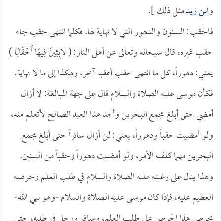
و
ابن زيد
مثل ذلك ].
فالحقب: السنون والدهور التي لا نهاية لها. فكلما انتهى حقب جاء
حقب غيره، قال سبحانه وتعالى عن أهل النار: ( لابِثِينَ فِيهَا أَحْقَابًا )
يعني: دهوراً، كل ما انتهى حقب أعقبه آخر، وهكذا إلى ما لا نهاية.
فكأن موسى عليه الصلاة والسلام قال على جهة المبالغة: لا أزال
أمضي حتى أبلغ مجمع البحرين وأجد هذا العبد الصالح لأتعلم منه،
ولو أمضيت حقباً ودهوراً، يعني: لن أزال سائراً حتى أبلغ مجمع
البحرين مهما كلف الأمر، ولو أمضيت دهوراً وحقباً من السنين.
وهذا يدل على رغبته عليه الصلاة والسلام في طلب العلم وحرصه
العظيم عليه، فإذا كان موسى عليه الصلاة والسلام -وهو نبي الله-
يحرص هذا الحرص على طلب العلم، وسافر ورحل في طلبه، حتى