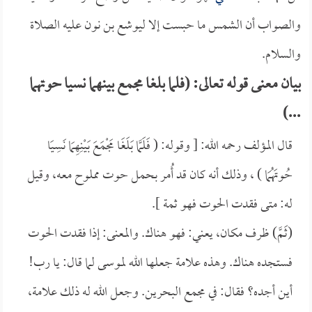
والصواب أن الشمس ما حبست إلا ليوشع بن نون عليه الصلاة
والسلام.
بيان معنى قوله تعالى: (فلما بلغا مجمع بينهما نسيا حوتهما
...)
قال المؤلف رحمه الله: [ وقوله: ( فَلَمَّا بَلَغَا مَجْمَعَ بَيْنِهِمَا نَسِيَا
حُوتَهُمَا ) ، وذلك أنه كان قد أُمر بحمل حوت مملوح معه، وقيل
له: متى فقدت الحوت فهو ثمة ].
(ثَمَّ) ظرف مكان، يعني: فهو هناك. والمعنى: إذا فقدت الحوت
فستجده هناك. وهذه علامة جعلها الله لموسى لما قال: يا رب!
أين أجده؟ فقال: في مجمع البحرين. وجعل الله له ذلك علامة،