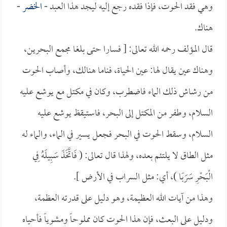
وهي فقد الحوت، فإذا فقده رجع إليه ليجد هذا العبد -
الخضر
-
هناك.
قال المؤلف رحمه الله تعالى: [ فسارا حتى بلغا مجمع البحرين،
وهناك عين يقال لها: عين الحياة، فناما هنالك، وأصاب الحوت
من رشاش ذلك الماء فاضطرب، وكان في مكتل مع يوشع عليه
السلام، وطفر من المكتل إلى البحر، فاستيقظ يوشع عليه
السلام، وسقط الحوت في البحر فجعل يسير في الماء، والماء له
مثل الطاق لا يلتئم بعده، ولهذا قال تعالى: ( فَاتَّخَذَ سَبِيلَهُ فِي
الْبَحْرِ سَرَبًا )، أي: مثل السراب في الأرض ].
وهذا من آيات الله العظيمة، وهو دليل على قدرته العظمة،
ودليل على البعث، فإن هذا الحوت كان مملوحاً ومشوياً فأحياه