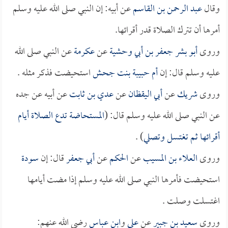
وقال
عبد الرحمن بن القاسم
عن أبيه: إن النبي صلى الله عليه وسلم
أمرها أن تترك الصلاة قدر أقرائها.
وروى
أبو بشر جعفر بن أبي وحشية
عن
عكرمة
عن النبي صلى الله
عليه وسلم قال: إن
أم حبيبة بنت جحش
استحيضت فذكر مثله .
وروى
شريك
عن
أبي اليقظان
عن
عدي بن ثابت
عن أبيه عن جده
عن النبي صلى الله عليه وسلم قال: (
المستحاضة تدع الصلاة أيام
أقرائها ثم تغتسل وتصلي
) .
وروى
العلاء بن المسيب
عن
الحكم
عن
أبي جعفر
قال: إن
سودة
استحيضت فأمرها النبي صلى الله عليه وسلم إذا مضت أيامها
اغتسلت وصلت .
وروى
سعيد بن جبير
عن
علي
و
ابن عباس
رضي الله عنهم: