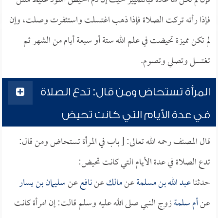
فإن لم تكن لها عادة فبالتمييز حيث إن دم الحيض أسود غليظ منتن
فإذا رأته تركت الصلاة فإذا ذهب اغتسلت واستثفرت وصلت، وإن
لم تكن مميزة تحيضت في علم الله ستة أو سبعة أيام من الشهر ثم
تغتسل وتصلي وتصوم.
المرأة تستحاض ومن قال: تدع الصلاة
في عدة الأيام التي كانت تحيض
قال المصنف رحمه الله تعالى: [ باب في المرأة تستحاض ومن قال:
تدع الصلاة في عدة الأيام التي كانت تحيض:
حدثنا
عبد الله بن مسلمة
عن
مالك
عن
نافع
عن
سليمان بن يسار
عن
أم سلمة
زوج النبي صلى الله عليه وسلم قالت: إن امرأة كانت