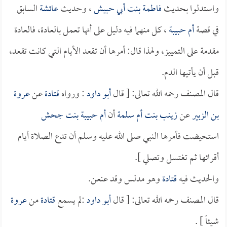
واستدلوا بحديث
فاطمة بنت أبي حبيش
، وحديث
عائشة
السابق
في قصة
أم حبيبة
، كل منهما فيه دليل على أنها تعمل بالعادة، فالعادة
مقدمة على التمييز، ولهذا قال: أمرها أن تقعد الأيام التي كانت تقعد،
قبل أن يأتيها الدم.
قال المصنف رحمه الله تعالى: [ قال
أبو داود
: ورواه
قتادة
عن
عروة
بن الزبير
عن
زينب بنت أم سلمة
أن
أم حبيبة بنت جحش
استحيضت فأمرها النبي صلى الله عليه وسلم أن تدع الصلاة أيام
أقرائها ثم تغتسل وتصلي ].
والحديث فيه
قتادة
وهو مدلس وقد عنعن.
قال المصنف رحمه الله تعالى: [ قال
أبو داود
:لم يسمع
قتادة
من
عروة
شيئاً ] .