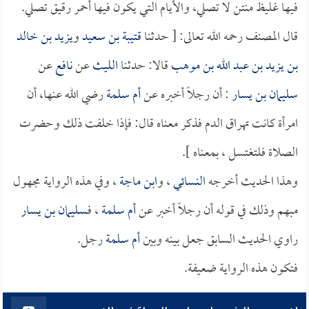
فيها غليظ منتن لا تصلي، والأيام التي يكون فيها أحمر رقيق تصلي.
قال المصنف رحمه الله تعالى: [ حدثنا
قتيبة بن سعيد
و
يزيد بن خالد
بن يزيد بن عبد الله بن موهب
قالا: حدثنا
الليث
عن
نافع
عن
سليمان بن يسار
: أن رجلاً أخبره عن
أم سلمة
رضي الله عنها، أن
امرأة كانت تهراق الدم فذكر معناه قال: فإذا خلفت ذلك وحضرت
الصلاة فلتغتسل ، بمعناه ].
وهذا الحديث أخرجه
النسائي
، و
ابن ماجة
، وفي هذه الرواية مجهول
مبهم وذلك في قوله أن رجلاً أخبر عن
أم سلمة
، فـ
سليمان بن يسار
راوي الحديث السابق جعل بينه وبين
أم سلمة
رجل.
فتكون هذه الرواية ضعيفة.