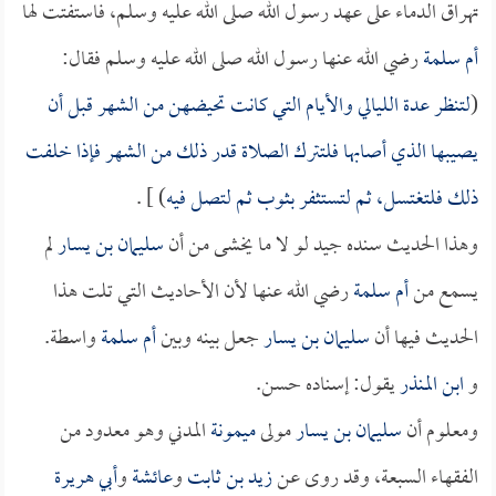
تهراق الدماء على عهد رسول الله صلى الله عليه وسلم، فاستفتت لها
أم سلمة
رضي الله عنها رسول الله صلى الله عليه وسلم فقال:
(
لتنظر عدة الليالي والأيام التي كانت تحيضهن من الشهر قبل أن
يصيبها الذي أصابها فلتترك الصلاة قدر ذلك من الشهر فإذا خلفت
ذلك فلتغتسل، ثم لتستثفر بثوب ثم لتصل فيه
) ] .
وهذا الحديث سنده جيد لو لا ما يخشى من أن
سليمان بن يسار
لم
يسمع من
أم سلمة
رضي الله عنها لأن الأحاديث التي تلت هذا
الحديث فيها أن
سليمان بن يسار
جعل بينه وبين
أم سلمة
واسطة.
و
ابن المنذر
يقول: إسناده حسن.
ومعلوم أن
سليمان بن يسار
مولى
ميمونة
المدني وهو معدود من
الفقهاء السبعة، وقد روى عن
زيد بن ثابت
و
عائشة
و
أبي هريرة