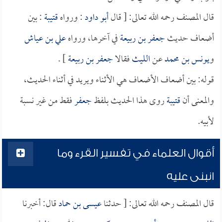
قال المصنف رحمه الله تعالى: [ قال
أبو داود
: ورواه
قتيبة
: بين
أضعاف حديث
جعفر بن ربيعة
في آخرها، ورواه
علي بن عياش
و
يونس بن محمد
عن
الليث
فقالا
جعفر بن ربيعة
] .
قوله: بين أضعاف الأضعاف هي الأثناء ويريد في أثناء الحديث،
والمعنى أن
قتيبة
روى هذا الحديث بلفظ
جعفر
فقط من غير نسبة
لأبيه.
أقوال العلماء في تفسير القرء وما
انبنى عليه
قال المصنف رحمه الله تعالى: [ حدثنا
عيسى بن حماد
قال: أخبرنا