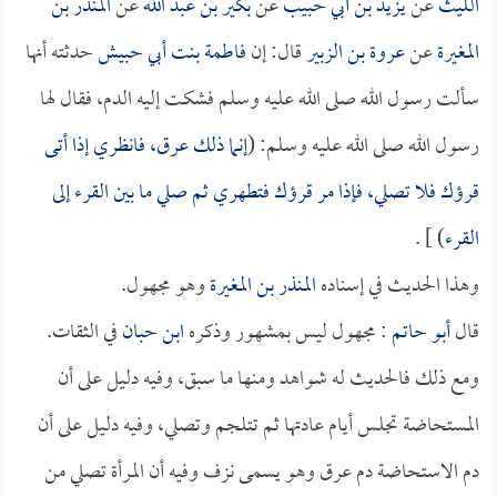
الليث
عن
يزيد بن أبي حبيب
عن
بكير بن عبد الله
عن
المنذر بن
المغيرة
عن
عروة بن الزبير
قال: إن
فاطمة بنت أبي حبيش
حدثته أنها
سألت رسول الله صلى الله عليه وسلم فشكت إليه الدم، فقال لها
رسول الله صلى الله عليه وسلم: (
إنما ذلك عرق، فانظري إذا أتى
قرؤك فلا تصلي، فإذا مر قرؤك فتطهري ثم صلي ما بين القرء إلى
القرء
) ] .
وهذا الحديث في إسناده
المنذر بن المغيرة
وهو مجهول.
قال
أبو حاتم
: مجهول ليس بمشهور وذكره
ابن حبان
في الثقات.
ومع ذلك فالحديث له شواهد ومنها ما سبق، وفيه دليل على أن
المستحاضة تجلس أيام عادتها ثم تتلجم وتصلي، وفيه دليل على أن
دم الاستحاضة دم عرق وهو يسمى نزف وفيه أن المرأة تصلي من