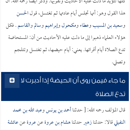
كلها لتؤيد ما دلت عليه الأحاديث وتقويها. وذكر أيضاً رحمه الله: أن
هذا القول وهو: أنها تجلس أيام عادتها ثم تغتسل، قول
الحسن
و
سعيد بن المسيب
و
عطاء
و
مكحول
و
إبراهيم
و
سالم
و
القاسم
. فكل
هؤلاء العلماء ذهبوا إلى ما دلت عليه الأحاديث من أن: المستحاضة
تدع الصلاة أيام أقرائها. يعني: أيام حيضها، ثم تغتسل وتتلجم
وتصلي.
ما جاء فيمن روى أن الحيضة إذا أدبرت لا
تدع الصلاة
قال المؤلف رحمه الله: [ حدثنا
أحمد بن يونس
و
عبد الله بن محمد
النفيلي
قالا: حدثنا
زهير
حدثنا
هشام بن عروة
عن
عروة
عن
عائشة