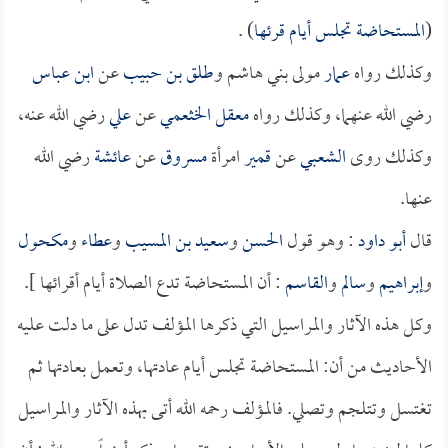
(
المستحاضة تجلس أيام قرئها
) .
وكذلك رواه
عمار
مولى بني هاشم و
طلق بن حبيب
عن
ابن عباس
رضي الله عنهما، وكذلك رواه
معقل الخثعمي
عن
علي
رضي الله عنه،
وكذلك روى
الشعبي
عن
قمير
امرأة
مسروق
عن
عائشة
رضي الله
عنها.
قال
أبو داود
: وهو قول
الحسن
و
سعيد بن المسيب
و
عطاء
و
مكحول
و
إبراهيم
و
سالم
و
القاسم
: أن المستحاضة تدع الصلاة أيام أقرائها ].
وكل هذه الآثار والمراسيل التي ذكرها المؤلف تدل على ما دلت عليه
الأحاديث من أن: المستحاضة تجلس أيام عادتها، وتعمل بعادتها ثم
تغتسل وتتلجم وتصلي. فالمؤلف رحمه الله أتى بهذه الآثار والمراسيل