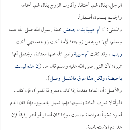
الرجل، يقال لهم: أختاناً، وأقارب الزوج يقال لهم: أحماء،
والجميع يسمون أصهاراً.
والمعنى: أن
أم حبيبة بنت جحش
ختنة رسول الله صلى الله عليه
وسلم، أي: قريبة من زوجته؛ لأنها أخت زوجته، فهي أخت
زينب
، وقد كانت
أم حبيبة
رضي الله عنها معتادة، ويحتمل أنها
مميزة؛ لأن النبي صلى الله عليه وسلم قال لها: (
إن هذه ليست
بالحيضة، ولكن هذا عرق فاغتسلي وصلي
).
والأصل: أن العادة مقدمة إذا كانت معروفة للمرأة، فإن كانت
المرأة لا تعرف العادة ونسيتها فإنها تعمل بالتمييز، فإذا كان الدم
أسود ثخيناً له رائحة جلست، وإذا كان أصفر أو أحمر رقيقاً فإن
هذا دم الاستحاضة.