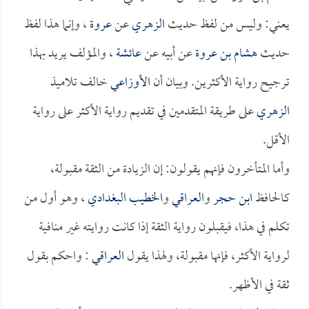
يعني: وليس من لفظ حديث
الزهري
عن
عروة
، وإنما هذا لفظ
حديث
هشام بن عروة
عن أبيه عن
عائشة
، والمؤلف يريد بهذا
ترجيح رواية الأكثرين. وبيان أن
الأوزاعي
خالف تلاميذ
الزهري
على طريقة المتقدمين في تقديم رواية الأكثر على رواية
الأقل.
وأما المتأخرون فإنهم يقولون: إن الزيادة من الثقة مقبولة،
كالحافظ
ابن حجر
و
العراقي
و
الخطيب البغدادي
، وهو أول من
تكلم في هذا، فيقبلون رواية الثقة إذا كانت روايته غير منافية
لرواية الأكثر، فإنها مقبولة، ولهذا يقول
العراقي
: واحكم بقول
ثقة في الأظهر.