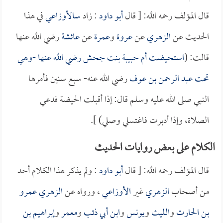
قال المؤلف رحمه الله: [ قال
أبو داود
: زاد
سالأوزاعي
في هذا
الحديث عن
الزهري
عن
عروة
و
عمرة
عن
عائشة
رضي الله عنها
قالت: (
استحيضت
أم حبيبة بنت جحش
رضي الله عنها -وهي
تحت
عبد الرحمن بن عوف
رضي الله عنه- سبع سنين فأمرها
النبي صلى الله عليه وسلم قال: إذا أقبلت الحيضة فدعي
الصلاة، وإذا أدبرت فاغتسلي وصلي) ].
الكلام على بعض روايات الحديث
قال المؤلف رحمه الله: [ قال
أبو داود
: ولم يذكر هذا الكلام أحد
من أصحاب
الزهري
غير
الأوزاعي
، ورواه عن
الزهري
عمرو
بن الحارث
و
الليث
و
يونس
و
ابن أبي ذئب
و
معمر
و
إبراهيم بن