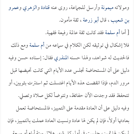
ومولاته
ميمونة
وأرسل للجماعة، روى عنه
قتادة
و
الزهري
و
عمرو
بن شعيب
، قال
أبو زرعة
، ثقة مأمون.
[ أما
أم سلمة
فقد كانت ثقة عالمة رفيعة فقهية.
فلا إشكال في توثيقه لكن الكلام في سماعه من
أم سلمة
ومع ذلك
فالحديث له شواهد، ولهذا حسنه
المنذري
فقال: إسناده حسن وفيه
دليل على أن المستحاضة تجلس عدد الأيام التي كانت تحيضها قبل
مرور الدم، فإذا انقضت هذه الأيام اغتسلت ثم استترت بثوبين، أو
تتحفظ فقد وجدت الآن حفائظ، وتتوضأ لكل صلاة وتصلي.
وفيه دليل على أن العادة مقدمة على التمييز، فالمستحاضة تعمل
بعادتها أولاً، فإن لم يكن لها عادة ونسيت العادة عملت بالتمييز، فإن
لم يكن لها تمييز، جلست في أول كل شهر هلالي ستة أيام أو سبعة