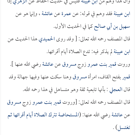
وأن هذا وهم من
ابن عيينة
فليس في حديث الحفاظ عن
الزهري
إذاً
ابن عيينة
فقد وهم في قوله: عن
عمرة
عن
عائشة
، وإنما هو عن
سهيل بن أبي صالح
كما في الحديث الأول.
قال المصنف رحمه الله تعالى: [ وقد روى
الحميدي
هذا الحديث عن
ابن عيينة
لم يذكر فيه: تدع الصلاة أيام أقرائها.
وروت
قمير بنت عمرو
زوج
مسروق
عن
عائشة
رضي الله عنها ].
قمير
بفتح القاف، امرأة
مسروق
وهنا سكت عنها وفيها جهالة وقد
قال
العجلي
: بأنها تابعية ثقة وهو متساهل في هذا رحمه الله.
قال المصنف رحمه الله تعالى: [وروت
قمير بنت عمرو
زوج
مسروق
عن
عائشة
رضي الله عنها: (
المستحاضة تترك الصلاة أيام أقرائها ثم
تغتسل
) .