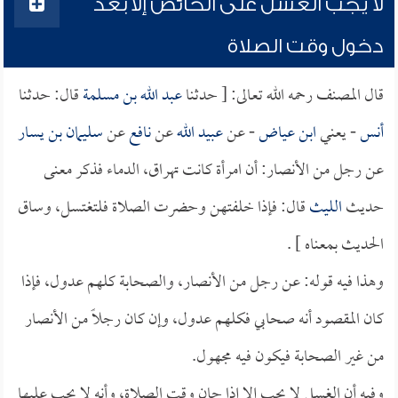
لا يجب الغسل على الحائض إلا بعد
دخول وقت الصلاة
قال المصنف رحمه الله تعالى: [ حدثنا
عبد الله بن مسلمة
قال: حدثنا
أنس
- يعني
ابن عياض
- عن
عبيد الله
عن
نافع
عن
سليمان بن يسار
عن رجل من الأنصار: أن امرأة كانت تهراق، الدماء فذكر معنى
حديث
الليث
قال: فإذا خلفتهن وحضرت الصلاة فلتغتسل، وساق
الحديث بمعناه ] .
وهذا فيه قوله: عن رجل من الأنصار، والصحابة كلهم عدول، فإذا
كان المقصود أنه صحابي فكلهم عدول، وإن كان رجلاً من الأنصار
من غير الصحابة فيكون فيه مجهول.
وفيه أن الغسل لا يجب إلا إذا حان وقت الصلاة، وأنه لا يجب عليها