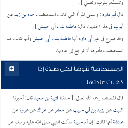
وتستذفر بثوب وتصلي ] .
قال
أبو داود
: وسمى المرأة التي كانت استحيضت
حماد بن زيد
عن
أيوب
في هذا الحديث قال:
فاطمة بنت أبي حبيش
] .
وقد صرح في غير
أبي داود
أنها
فاطمة بنت أبي حبيش
وأنها كانت قد
استحيضت فأمرها أن ترجع إلى عادتها.
المستحاضة تتوضأ لكل صلاة إذا
ذهبت عادتها
قال المصنف رحمه الله تعالى: [ حدثنا
قتيبة بن سعيد
قال: أخبرنا
الليث
عن
يزيد بن أبي حبيب
عن
جعفر
عن
عراك
عن
عروة
عن
عائشة
أنها قالت: إن
أم حبيبة
سألت النبي صلى الله عليه وسلم عن