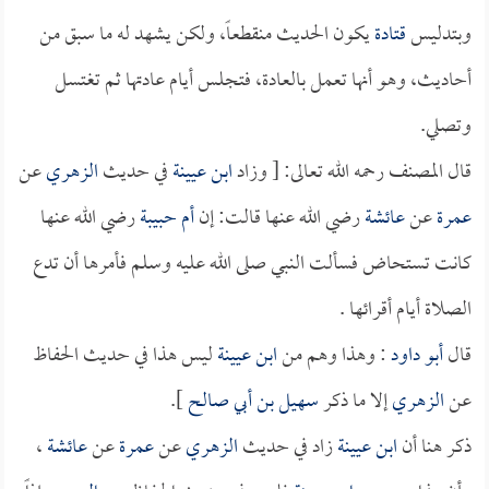
وبتدليس
قتادة
يكون الحديث منقطعاً، ولكن يشهد له ما سبق من
أحاديث، وهو أنها تعمل بالعادة، فتجلس أيام عادتها ثم تغتسل
وتصلي.
قال المصنف رحمه الله تعالى: [ وزاد
ابن عيينة
في حديث
الزهري
عن
عمرة
عن
عائشة
رضي الله عنها قالت: إن
أم حبيبة
رضي الله عنها
كانت تستحاض فسألت النبي صلى الله عليه وسلم فأمرها أن تدع
الصلاة أيام أقرائها .
قال
أبو داود
: وهذا وهم من
ابن عيينة
ليس هذا في حديث الحفاظ
عن
الزهري
إلا ما ذكر
سهيل بن أبي صالح
].
ذكر هنا أن
ابن عيينة
زاد في حديث
الزهري
عن
عمرة
عن
عائشة
،