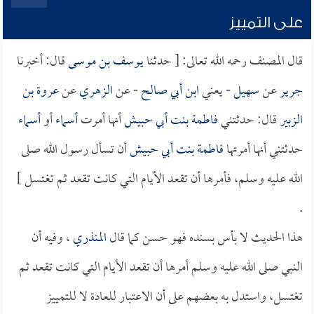
على التمييز
قال المصنف رحمه الله تعالى: [ حدثنا
يوسف بن موسى
قال: أخبرنا
جرير
عن
سهيل
- يعني
ابن أبي صالح
- عن
الزهري
عن
عروة بن
الزبير
قال: حدثتني
فاطمة بنت أبي حبيش
أنها أمرت
أسماء
أو
أسماء
حدثتني أنها أمرتها
فاطمة بنت أبي حبيش
أن تسأل رسول الله صلى
الله عليه وسلم، فأمرها أن تقعد الأيام التي كانت تقعد ثم تغتسل ]
.
هذا الحديث لا بأس بسنده فهو حسن كما قال
المنذري
، وفيه أن
النبي صلى الله عليه وسلم أمرها أن تقعد الأيام التي كانت تقعد ثم
تغتسل، واستدل به بعضهم على أن الاعتبار للعادة لا للتمييز