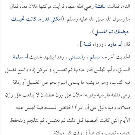
الدم، فقالت
عائشة
رضي الله عنها، فرأيت مركنها ملآن دماً، فقال
لها رسول الله صلى الله عليه وسلم: (
امكثي قدر ما كانت تحبسك
حيضتك ثم اغتسلي
) .
قال
أبو داود
: ورواه
قتيبة
] .
الحديث أخرجه
مسلم
، و
النسائي
، وهذا يشهد لحديث
أم سلمة
السابق، وأنها تجلس قدر عادتها ثم تغتسل، والمركن إناء واسع تغسل
فيه الثياب، وهو ما يشبه ما يسمى اليوم بحوض الغسيل أو إدانة
وهي لفظة فارسية وقوله: ملآن على وزن عطشان لا ينقلب على وزن
فعلان، وفيه دليل على أن المرأة الحائض المستحاضة تجلس عدد
الأيام التي كانت تحيضها قبل ذلك ثم تغتسل، ثم تتلجم وتتحفظ
بثوب وتصلي، وتتوضأ في وقت كل صلاة.