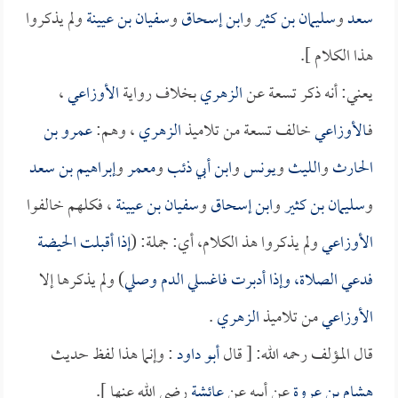
سعد
و
سليمان بن كثير
و
ابن إسحاق
و
سفيان بن عيينة
ولم يذكروا
هذا الكلام ].
يعني: أنه ذكر تسعة عن
الزهري
بخلاف رواية
الأوزاعي
،
فـ
الأوزاعي
خالف تسعة من تلاميذ
الزهري
، وهم:
عمرو بن
الحارث
و
الليث
و
يونس
و
ابن أبي ذئب
و
معمر
و
إبراهيم بن سعد
و
سليمان بن كثير
و
ابن إسحاق
و
سفيان بن عيينة
، فكلهم خالفوا
الأوزاعي
ولم يذكروا هذ الكلام، أي: جملة: (
إذا أقبلت الحيضة
فدعي الصلاة، وإذا أدبرت فاغسلي الدم وصلي
) ولم يذكرها إلا
الأوزاعي
من تلاميذ
الزهري
.
قال المؤلف رحمه الله: [ قال
أبو داود
: وإنما هذا لفظ حديث
هشام بن عروة
عن أبيه عن
عائشة
رضي الله عنها ].