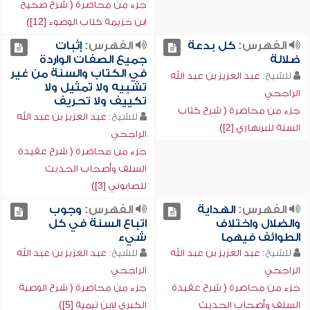
جزء من محاضرة ( شرح صحيح
ابن خزيمة كتاب الوضوء [12])
الفهرس:
كل بدعة
الفهرس:
إثبات
ضلالة
جميع الصفات الواردة
في الكتاب والسنة من غير
للشيخ:
عبد العزيز بن عبد الله
تشبيه ولا تمثيل ولا
الراجحي
تكييف ولا تحريف
جزء من محاضرة ( شرح كتاب
للشيخ:
عبد العزيز بن عبد الله
السنة للبربهاري [2])
الراجحي
جزء من محاضرة ( شرح عقيدة
السلف وأصحاب الحديث
للصابوني [3])
الفهرس:
الهداية
الفهرس:
وجوب
والضلال واختلاف
اتباع السنة في كل
الطوائف فيهما
شيء
للشيخ:
عبد العزيز بن عبد الله
للشيخ:
عبد العزيز بن عبد الله
الراجحي
الراجحي
جزء من محاضرة ( شرح عقيدة
جزء من محاضرة ( شرح الوصية
السلف وأصحاب الحديث
الكبرى لابن تيمية [5])