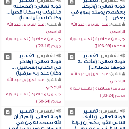
الفهرس:
تفسير
الفهرس:
تفسير
قوله تعالى: (وتركنا
قوله تعالى: (فحملته
بعضهم يومئذ يموج في
فانتبذت به مكاناً قصياً...
بعض ...)
وكنت نسياً منسياً)
للشيخ:
عبد العزيز بن عبد الله
للشيخ:
عبد العزيز بن عبد الله
الراجحي
الراجحي
جزء من محاضرة ( تفسير سورة
جزء من محاضرة ( تفسير سورة
الكهف [99-106])
مريم [16-23])
الفهرس:
تفسير
الفهرس:
تفسير
قوله تعالى: (فأتت به
قوله تعالى: (واذكر
قومها تحمله...)
في الكتاب إسماعيل ...
وكان عند ربه مرضياً)
للشيخ:
عبد العزيز بن عبد الله
للشيخ:
عبد العزيز بن عبد الله
الراجحي
الراجحي
جزء من محاضرة ( تفسير سورة
جزء من محاضرة ( تفسير سورة
مريم [24-33])
مريم [54-58])
الفهرس:
تفسير
الفهرس:
تفسير
قوله تعالى: (يا أيها
قوله تعالى: (ألم تر أن
الناس اتقوا ربكم إن زلزلة
الله يسجد له من في
الساعة شيء عظيم...)
السماوات ومن في الأرض