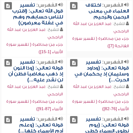
الفهرس:
اختلاف
الفهرس:
تفسير
العلماء في معنى
قول الله تعالى: (اقترب
الرحمن والرحيم
للناس حسابهم وهم
في غفلة معرضون)
للشيخ:
عبد العزيز بن عبد الله
للشيخ:
عبد العزيز بن عبد الله
الراجحي
الراجحي
جزء من محاضرة ( تفسير سورة
جزء من محاضرة ( تفسير سورة
الفاتحة [7])
الأنبياء [1-15])
الفهرس:
تفسير
الفهرس:
تفسير
قوله تعالى: (وداود
قوله تعالى: (وذا النون
وسليمان إذ يحكمان في
إذ ذهب مغاضباً فظن أن
الحرث...)
لن نقدر عليه...)
للشيخ:
عبد العزيز بن عبد الله
للشيخ:
عبد العزيز بن عبد الله
الراجحي
الراجحي
جزء من محاضرة ( تفسير سورة
جزء من محاضرة ( تفسير سورة
الأنبياء [76-82])
الأنبياء [87-91])
الفهرس:
تفسير
الفهرس:
تفسير
قوله تعالى: (يوم
قوله تعالى: (وعلم
نطوي السماء كطي
آدم الأسماء كلها...)