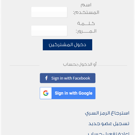
اسم
المستخدم:
كـلـــمـة
الـمـــــرور:
دخول المشتركين
أو الدخول بحساب
استرجاع الرمز السري
تسجيل عضو جديد
إعادة تفعيل حساب