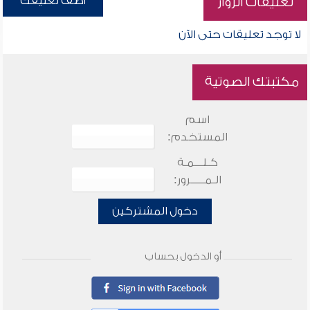
أضف تعليقك
تعليقات الزوار
لا توجد تعليقات حتى الآن
مكتبتك الصوتية
اسم
المستخدم:
كـلـــمـة
الـمـــــرور:
دخول المشتركين
أو الدخول بحساب