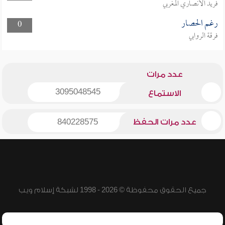
فريد الأنصاري المغربي
رغم الحصار
0
فرقة الروابي
عدد مرات
3095048545
الاستماع
عدد مرات الحفظ
840228575
جميع الحقوق محفوظة © 2026 - 1998 لشبكة إسلام ويب