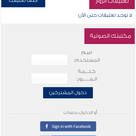
أضف تعليقك
تعليقات الزوار
لا توجد تعليقات حتى الآن
مكتبتك الصوتية
اسم
المستخدم:
كـلـــمـة
الـمـــــرور:
دخول المشتركين
أو الدخول بحساب