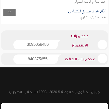
عبد السلام غالب السفياني
أذان محمد صديق المنشاوي
0
محمد صديق المنشاوي
عدد مرات
3095058486
الاستماع
عدد مرات الحفظ
840375655
جميع الحقوق محفوظة © 2026 - 1998 لشبكة إسلام ويب