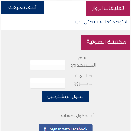
أضف تعليقك
تعليقات الزوار
لا توجد تعليقات حتى الآن
مكتبتك الصوتية
اسم
المستخدم:
كـلـــمـة
الـمـــــرور:
دخول المشتركين
أو الدخول بحساب