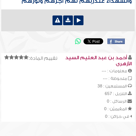
والشهداء عندربهم لهم أجرهم ونورهم
أحمد بن عبد العليم السيد
تقييم المادة:
الأزهرى
معلومات : ---
ملحوظة : ---
المستمعين : 38
التنزيل : 657
الرسائل : 0
المقيميّن : 0
في خزائن : 0