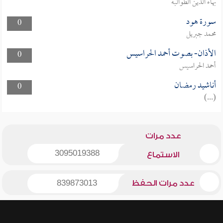
بهاء الدين الطوالبة
سورة هود
0
محمد جبريل
الأذان- بصوت أحمد الحراسيس
0
أحمد الحراسيس
أناشيد رمضان
0
(...)
عدد مرات
3095019388
الاستماع
عدد مرات الحفظ
839873013