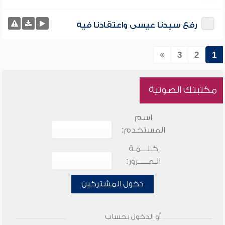
رفع سيدنا عيسى واعتقادنا فيه
3
2
1
مكتبتك الصوتية
اسم
المستخدم:
كـلـــمـة
الـمـــــرور:
دخول المشتركين
أو الدخول بحساب