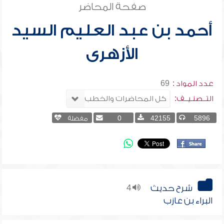
صفحة المحاضر
أحمد بن عبد العليم السيد
الأزهرى
عدد المواد :
69
التــصنـيــف:
5896
42155
0
مفضلة
شرح حديث
4
البراء بن عازب