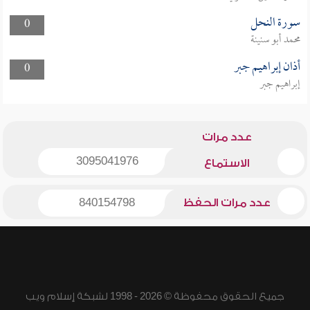
سورة النحل
0
محمد أبو سنينة
أذان إبراهيم جبر
0
إبراهيم جبر
عدد مرات
3095041976
الاستماع
عدد مرات الحفظ
840154798
جميع الحقوق محفوظة © 2026 - 1998 لشبكة إسلام ويب