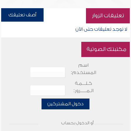
أضف تعليقك
تعليقات الزوار
لا توجد تعليقات حتى الآن
مكتبتك الصوتية
اسم
المستخدم:
كـلـــمـة
الـمـــــرور:
دخول المشتركين
أو الدخول بحساب