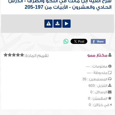
شرح ألفية ابن مالك في النحو والصرف - الدرس
الحادي والعشرون - الأبيات من 197-205
مختار ممو
تقييم المادة:
معلومات : ---
ملحوظة : ---
المستمعين : 35
التنزيل : 603
الرسائل : 0
المقيميّن : 0
في خزائن : 0