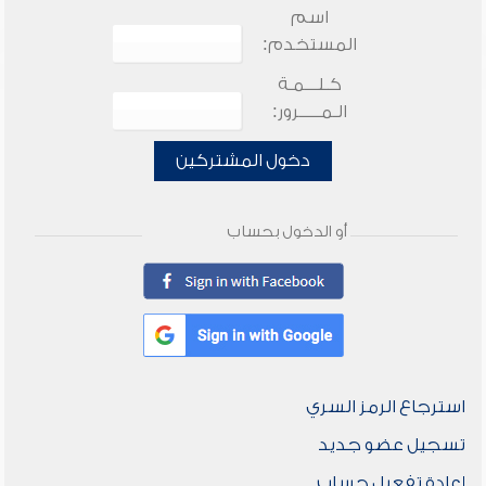
اسم
المستخدم:
كـلـــمـة
الـمـــــرور:
دخول المشتركين
أو الدخول بحساب
استرجاع الرمز السري
تسجيل عضو جديد
إعادة تفعيل حساب