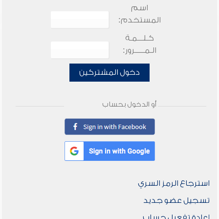
اسم
المستخدم:
كـلـــمـة
الـمـــــرور:
دخول المشتركين
أو الدخول بحساب
استرجاع الرمز السري
تسجيل عضو جديد
إعادة تفعيل حساب