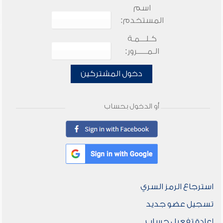
اسم
المستخدم:
كـلـــمـة
الـمـــــرور:
دخول المشتركين
أو الدخول بحساب
استرجاع الرمز السري
تسجيل عضو جديد
إعادة تفعيل حساب