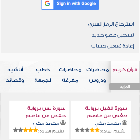
استرجاع الرمز السري
تسجيل عضو جديد
إعادة تفعيل حساب
قرآن كريم
محاضرات
محاضرات
خطب
أناشيد
ودروس
مفرغة
الجمعة
وقصائد
المزيد
المزيد
المزيد
المزيد
المزيد
سورة الفيل برواية
سورة يس برواية
حفص عن عاصم
حفص عن عاصم
محمد مكي
محمد مكي
تقييم المادة:
تقييم المادة: