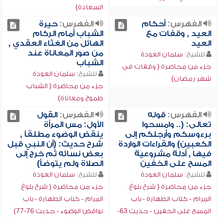
السعادة)
الفهرس:
أحكام
الفهرس:
حيرة
العيد , وقفات مع
الشباب أمام الركام
العيد
الهائل من الغثاء العقدي ,
من صور المعاناة عند
للشيخ:
سلمان العودة
الشباب
جزء من محاضرة ( وقفات في
للشيخ:
سلمان العودة
شهر رمضان)
جزء من محاضرة ( الشباب
طموح ومعاناة)
الفهرس:
قوله
الفهرس:
القول
تعالى: (.. وامسحوا
الأول: مس المرأة
برءوسكم وأرجلكم إلى
ينقض الوضوء مطلقاً ,
الكعبين) والقراءات الواردة
شرح حديث: (أن النبي قبل
فيها , أدلة مشروعية
بعض نسائه ثم خرج إلى
المسح على الخفين
الصلاة ولم يتوضأ)
للشيخ:
سلمان العودة
للشيخ:
سلمان العودة
جزء من محاضرة ( شرح بلوغ
جزء من محاضرة ( شرح بلوغ
المرام - كتاب الطهارة - باب
المرام - كتاب الطهارة - باب
المسح على الخفين - حديث 63-
نواقض الوضوء - حديث 76-77)