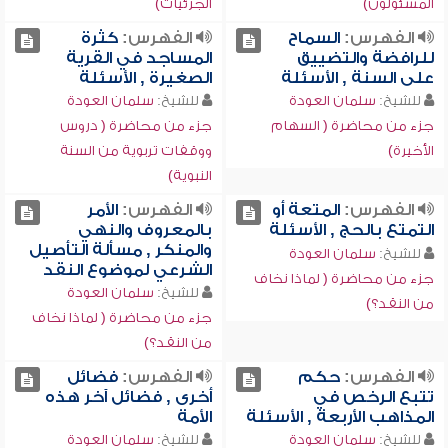
المسئولون)
الجزئيات)
الفهرس:
السماح
الفهرس:
كثرة
للرافضة والتضييق
المساجد في القرية
على السنة , الأسئلة
الصغيرة , الأسئلة
للشيخ:
سلمان العودة
للشيخ:
سلمان العودة
جزء من محاضرة ( السهام
جزء من محاضرة ( دروس
الأخيرة)
ووقفات تربوية من السنة
النبوية)
الفهرس:
المتعة أو
الفهرس:
الأمر
التمتع بالحج , الأسئلة
بالمعروف والنهي
والمنكر , مسألة التأصيل
للشيخ:
سلمان العودة
الشرعي لموضوع النقد
جزء من محاضرة ( لماذا نخاف
للشيخ:
سلمان العودة
من النقد؟)
جزء من محاضرة ( لماذا نخاف
من النقد؟)
الفهرس:
حكم
الفهرس:
فضائل
تتبع الرخص في
أخرى , فضائل آخر هذه
المذاهب الأربعة , الأسئلة
الأمة
للشيخ:
سلمان العودة
للشيخ:
سلمان العودة