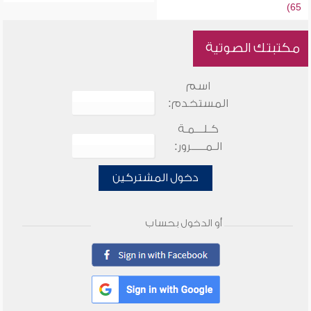
65)
مكتبتك الصوتية
اسم
المستخدم:
كـلـــمـة
الـمـــــرور:
دخول المشتركين
أو الدخول بحساب