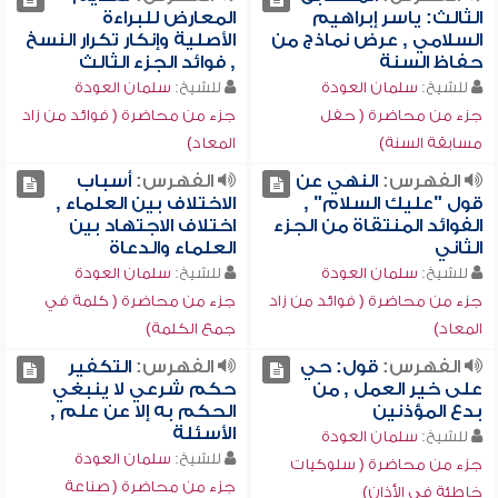
الثالث: ياسر إبراهيم
المعارض للبراءة
السلامي , عرض نماذج من
الأصلية وإنكار تكرار النسخ
حفاظ السنة
, فوائد الجزء الثالث
للشيخ:
سلمان العودة
للشيخ:
سلمان العودة
جزء من محاضرة ( حفل
جزء من محاضرة ( فوائد من زاد
مسابقة السنة)
المعاد)
الفهرس:
النهي عن
الفهرس:
أسباب
قول "عليك السلام" ,
الاختلاف بين العلماء ,
الفوائد المنتقاة من الجزء
اختلاف الاجتهاد بين
الثاني
العلماء والدعاة
للشيخ:
سلمان العودة
للشيخ:
سلمان العودة
جزء من محاضرة ( فوائد من زاد
جزء من محاضرة ( كلمة في
المعاد)
جمع الكلمة)
الفهرس:
قول: حي
الفهرس:
التكفير
على خير العمل , من
حكم شرعي لا ينبغي
بدع المؤذنين
الحكم به إلا عن علم ,
الأسئلة
للشيخ:
سلمان العودة
للشيخ:
سلمان العودة
جزء من محاضرة ( سلوكيات
جزء من محاضرة ( صناعة
خاطئة في الأذان)