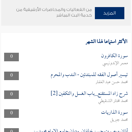
من الفعاليات والمحاضرات الأرشيفية من
المزيد
خدمة البث المباشر
الأكثر استماعا لهذا الشهر
سورة الكافرون
0
معمر الإندونيسي
تيسير أصول الفقه للمبتدئين - الندب والمحرم
0
محمد حسن عبد الغفار
شرح زاد المستقنع_باب الغسل والتكفين [2]
0
محمد مختار الشنقيطي
سورة الذاريات
0
محمد جبريل
أذان - بصوت حسن خلفان. مؤذن جامع الإمام محمد بن