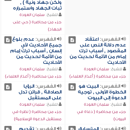
ولكن جهاد ونية ) ,
ثبات الجهاد واستمراره
للشيخ:
سلمان العودة
جزء من محاضرة ( حي على
الجهاد)
الفهرس:
اعتقاد
الفهرس:
عدم بلوغ
عدم دلالة النص على
جميع الأحاديث لأي
المقصود , أسباب ترك
إنسان , أسباب ترك إمام
إمام من الأئمة لحديث من
من الأئمة لحديث من
الأحاديث
الأحاديث
للشيخ:
سلمان العودة
للشيخ:
سلمان العودة
جزء من محاضرة ( أعذار العلماء)
جزء من محاضرة ( أعذار العلماء)
الفهرس:
البيت هو
الفهرس:
الرؤيا
الخطوة الأولى , توجيه
الصادقة , قرائن تدل
الدعوة إلى البيوت
على المستقبل
للشيخ:
سلمان العودة
للشيخ:
سلمان العودة
جزء من محاضرة ( دعاة في
جزء من محاضرة ( نظرة في
البيوت)
مستقبل الدعوة الإسلامية)
الفهرس:
المتسابق
الفهرس:
تقديم