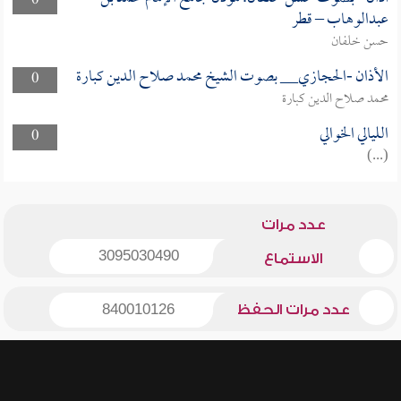
0
عبدالوهاب – قطر
حسن خلفان
الأذان -الحجازي__ بصوت الشيخ محمد صلاح الدين كبارة
0
محمد صلاح الدين كبارة
الليالي الخوالي
0
(...)
عدد مرات
3095030490
الاستماع
عدد مرات الحفظ
840010126