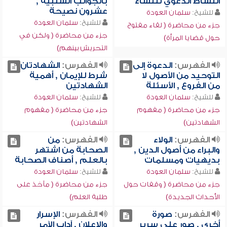
النشاط الدعوي للنساء
بالجوانب السلبية ,
عشرون نصيحة
للشيخ:
سلمان العودة
للشيخ:
سلمان العودة
جزء من محاضرة ( لقاء مفتوح
جزء من محاضرة ( ولكن في
حول قضايا المرأة)
التحريش بينهم)
الفهرس:
الدعوة إلى
الفهرس:
الشهادتان
التوحيد من الأصول لا
شرط للإيمان , أهمية
من الفروع , الأسئلة
الشهادتين
للشيخ:
سلمان العودة
للشيخ:
سلمان العودة
جزء من محاضرة ( مفهوم
جزء من محاضرة ( مفهوم
الشهادتين)
الشهادتين)
الفهرس:
الولاء
الفهرس:
من
والبراء من أصول الدين ,
الصحابة من اشتهر
بديهيات ومسلمات
بالعلم , أصناف الصحابة
للشيخ:
سلمان العودة
للشيخ:
سلمان العودة
جزء من محاضرة ( وقفات حول
جزء من محاضرة ( مآخذ على
الأحداث الجديدة)
طلبة العلم)
الفهرس:
صورة
الفهرس:
الإسرار
أخرى , صور على سرير
والإعلان , آداب الآمر