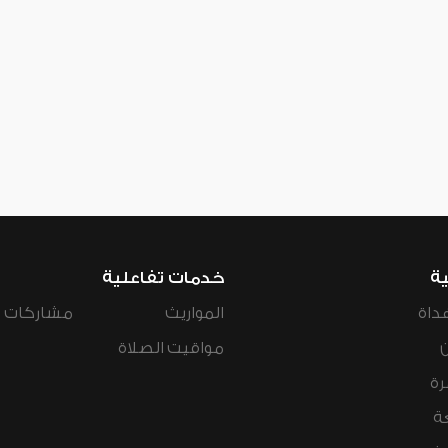
ية
خدمات تفاعلية
داة
المواريث
مشاركات ال
مواقيت الصلاة
رة
ة