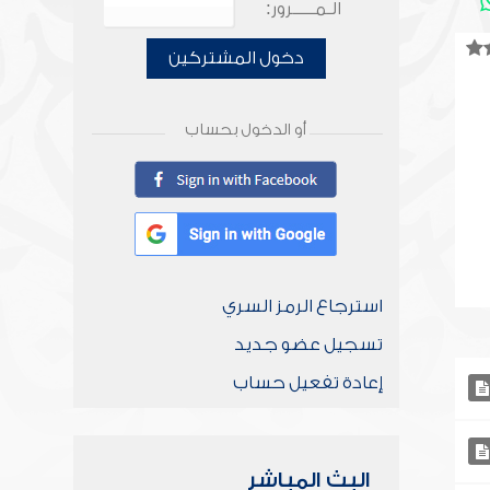
الـمـــــرور:
دخول المشتركين
أو الدخول بحساب
استرجاع الرمز السري
تسجيل عضو جديد
إعادة تفعيل حساب
البث المباشر