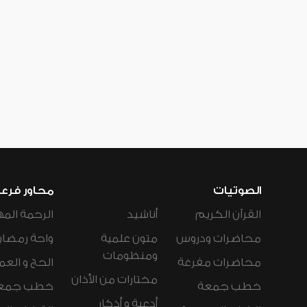
الصوتيات
محاور فرع
القرآن الكريم
أناشيد
الرحمة المه
محاضرات ودروس
متون علمية
واحة رمضان
ومنظومات
محاضرات مفرغة
الحج و العم
مختارات من الأذان
خطب جمعة
خطب جمع
أدعية و أذكار