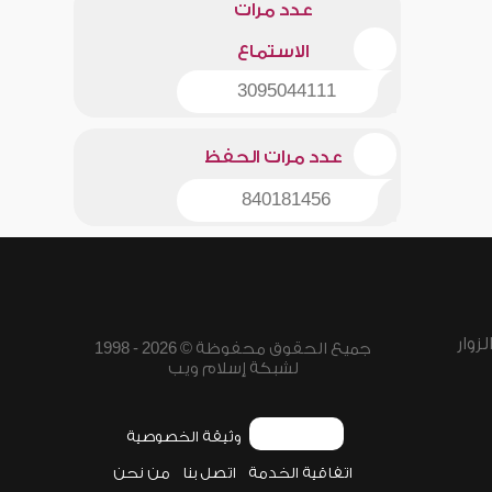
عدد مرات
الاستماع
3095044111
عدد مرات الحفظ
840181456
زوار
جميع الحقوق محفوظة © 2026 - 1998
لشبكة إسلام ويب
وثيقة الخصوصية
اتفاقية الخدمة
اتصل بنا
من نحن