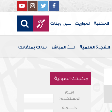
المكتبة
المواريث
بنين وبنات
الشجرة العلمية
البث المباشر
شارك بملفاتك
مكتبتك الصوتية
اسم
المستخدم:
كـلـــمـة