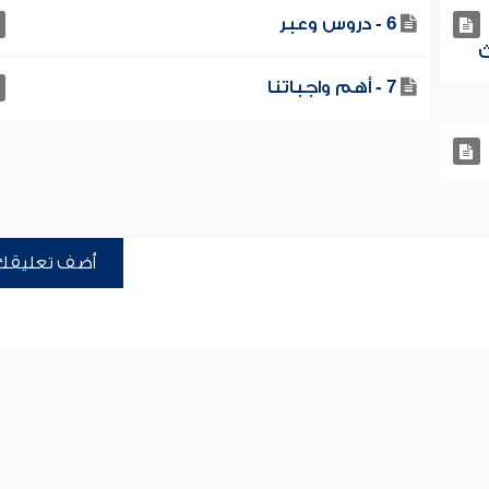
6 - دروس وعبر
7 - أهم واجباتنا
أضف تعليقك