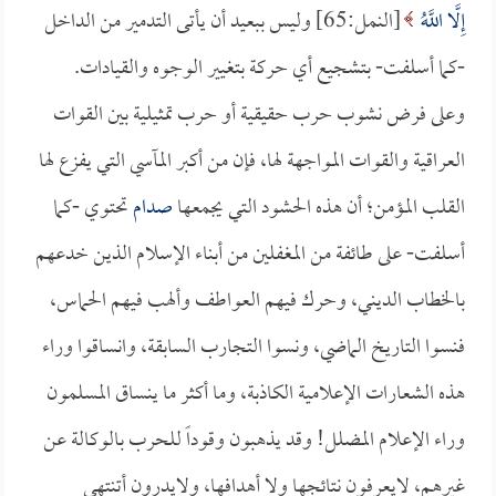
إِلَّا اللَّهُ
[النمل:65] وليس ببعيد أن يأتى التدمير من الداخل
-كما أسلفت- بتشجيع أي حركة بتغيير الوجوه والقيادات.
وعلى فرض نشوب حرب حقيقية أو حرب تمثيلية بين القوات
العراقية والقوات المواجهة لها، فإن من أكبر المآسي التي يفزع لها
القلب المؤمن؛ أن هذه الحشود التي يجمعها
صدام
تحتوي -كما
أسلفت- على طائفة من المغفلين من أبناء الإسلام الذين خدعهم
بالخطاب الديني، وحرك فيهم العواطف وألهب فيهم الحماس،
فنسوا التاريخ الماضي، ونسوا التجارب السابقة، وانساقوا وراء
هذه الشعارات الإعلامية الكاذبة، وما أكثر ما ينساق المسلمون
وراء الإعلام المضلل! وقد يذهبون وقوداً للحرب بالوكالة عن
غيرهم، لايعرفون نتائجها ولا أهدافها، ولايدرون أتنتهي