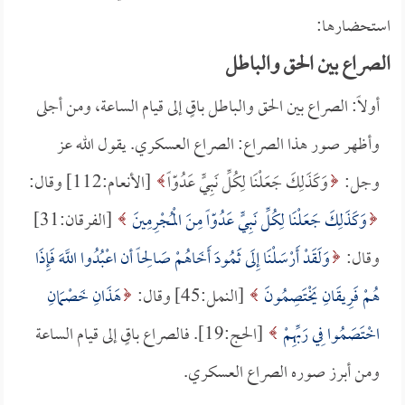
استحضارها:
الصراع بين الحق والباطل
أولاً: الصراع بين الحق والباطل باقٍ إلى قيام الساعة، ومن أجلى
وأظهر صور هذا الصراع: الصراع العسكري. يقول الله عز
وجل:
وَكَذَلِكَ جَعَلْنَا لِكُلِّ نَبِيٍّ عَدُوّاً
[الأنعام:112] وقال:
وَكَذَلِكَ جَعَلْنَا لِكُلِّ نَبِيٍّ عَدُوّاً مِنَ الْمُجْرِمِينَ
[الفرقان:31]
وقال:
وَلَقَدْ أَرْسَلْنَا إِلَى ثَمُودَ أَخَاهُمْ صَالِحاً أن اعْبُدُوا اللَّهَ فَإِذَا
هُمْ فَرِيقَانِ يَخْتَصِمُونَ
[النمل:45] وقال:
هَذَانِ خَصْمَانِ
اخْتَصَمُوا فِي رَبِّهِمْ
[الحج:19]. فالصراع باقٍ إلى قيام الساعة
ومن أبرز صوره الصراع العسكري.