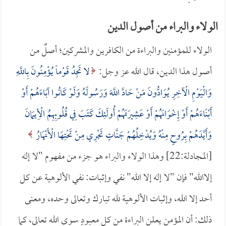
الولاء والبراء من أصول الدين
الولاء للمؤمنين والبراءة من الكافرين والمشركين؛ أصلٌ من
أصول هذا الدين، قال الله عز وجل:
لا تَجِدُ قَوْماً يُؤْمِنُونَ بِاللَّهِ
وَالْيَوْمِ الْآخِرِ يُوَادُّونَ مَنْ حَادَّ اللَّهَ وَرَسُولَهُ وَلَوْ كَانُوا آبَاءَهُمْ أَوْ
أَبْنَاءَهُمْ أَوْ إِخْوَانَهُمْ أَوْ عَشِيرَتَهُمْ أُولَئِكَ كَتَبَ فِي قُلُوبِهِمُ الْأِيمَانَ
وَأَيَّدَهُمْ بِرُوحٍ مِنْهُ وَيُدْخِلُهُمْ جَنَّاتٍ تَجْرِي مِنْ تَحْتِهَا الْأَنْهَارُ
[المجادلة:22] وهذا الولاء والبراء هو جزء من مفهوم "لا إله
إلاالله" فإن "لا إله إلا الله" نفي وإثبات: نفي الألوهية عن كل
أحد إلا الله، وإثبات الألوهية لله تبارك وتعالى وحده، ومعنى
ذلك: أن المؤمن يعلن البراءة من كل معبودٍ سوى الله تعالى، كما