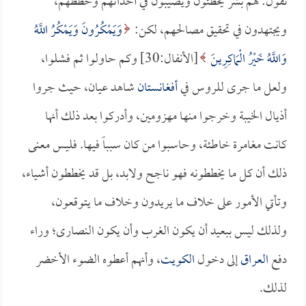
نقول: هم بشر يخطئون ويصيبون في أحداثهم وخططهم،
ويجتهدون في تحقيق مصالحهم، لكن:
وَيَمْكُرُونَ وَيَمْكُرُ اللَّهُ
وَاللَّهُ خَيْرُ الْمَاكِرِينَ
[الأنفال:30] وكم حاولوا ثم فشلوا،
ولعل ما جرى للروس في
أفغانستان
شاهد عيان، حيث جروا
أذيال الخيبة وخرجوا منها مهزومين، وأدركوا بعد ذلك أنها
كانت مغامرة خاطئة، وحاسبوا من كان سبباً فيها. فليس معنى
ذلك أن كل ما يخططونه فهو ناجح ولابد، بل قد يخططون أشياء،
وتأتي الأمور على خلاف ما يريدون وخلاف ما يتوقعون،
ولذلك ليس ببعيد أن يكون الغرب وأن يكون النصارى؛ وراء
دفع
العراق
إلى دخول
الكويت
، وأنهم أعطوه الضوء الأخضر
لذلك.