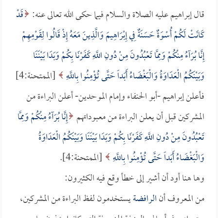
قال إبراهيم عليه الصلاة والسلام فيما حكى الله تعالى عنه:
قَدْ
كَانَتْ لَكُمْ أُسْوَةٌ حَسَنَةٌ فِي إِبْرَاهِيمَ وَالَّذِينَ مَعَهُ إِذْ قَالُوا لِقَوْمِهِمْ
إِنَّا بُرَآءُ مِنْكُمْ وَمِمَّا تَعْبُدُونَ مِنْ دُونِ اللَّهِ كَفَرْنَا بِكُمْ وَبَدَا بَيْنَنَا
وَبَيْنَكُمُ الْعَدَاوَةُ وَالْبَغْضَاءُ أَبَداً حَتَّى تُؤْمِنُوا بِاللَّهِ
[الممتحنة:4]
فأعلن إبراهيم -أبو الحنفاء وإمام الموحدين- أعلن البراءة من
المشركين قبل أن يعلن البراءة من معبوداتهم
إِنَّا بُرَآءُ مِنْكُمْ وَمِمَّا
تَعْبُدُونَ مِنْ دُونِ اللَّهِ كَفَرْنَا بِكُمْ وَبَدَا بَيْنَنَا وَبَيْنَكُمُ الْعَدَاوَةُ
وَالْبَغْضَاءُ أَبَداً حَتَّى تُؤْمِنُوا بِاللَّهِ
[الممتحنة:4].
وها هنا أود أن أشير إلى خطأ وقع فيه الكثيرون:
من المعروف أن
الرافضة
يستخدمون لفظ البراءة من المشركين،