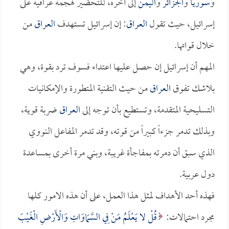
و
سوريا
و
الجزائر
و
اليمن
إلى آخره، للتحضير لهجمة عراقية على
إسرائيل، حيث تقول
العراق
: إن إسرائيل تستهدف
العراق
من
خلال قواتها.
المهم أن إسرائيل إن حصل عليها اعتداء فسوف ترد بقوة، وهي
بلاشك تفوق
العراق
من حيث التقنية المتطورة والإمكانيات
التسليحية المتقدمة، وتستطيع بأن توجه إلى
العراق
ضربة قوية،
وبذلك تدمر جزءاً كبيراً من قوته، وقد تدمر المفاعل النووي
الذي سبق أن دمرته بمفاجأة غريبة، وبني مرة أخرى بمساعدة
دول عربية.
فهذه أحد الأهداف لمثل هذا العمل، على أن هذه الامور كلها
مجرد احتمالات:
قُلْ لا يَعْلَمُ مَنْ فِي السَّمَاوَاتِ وَالْأَرْضِ الْغَيْبَ