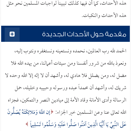
هذه الأحداث، كما أن فيها كذلك تبييناً لواجبات المسلمين نحو مثل
هذه الأحداث والنكبات.
مقدمة حول الأحداث الجديدة
الحمد لله رب العالمين، نحمده ونستعينه ونستغفره ونتوب إليه،
ونعوذ بالله من شرور أنفسنا ومن سيئات أعمالنا، من يهده الله فلا
مضل له، ومن يضلل فلا هادي له، وأشهد أن لا إله إلا الله وحده لا
شريك له، وأشهد أن محمداً عبده ورسوله وحبيبه وخليله، حمل
الرسالة وأدى الأمانة وقاد الأمة إلى ميادين النصر والتمكين، فجزاه
الله تعالى عنا وعن المسلمين خير الجزاء:
إن اللَّهَ وَمَلائِكَتَهُ يُصَلُّونَ
عَلَى النَّبِيِّ يَا أَيُّهَا الَّذِينَ آمَنُوا صَلُّوا عَلَيْهِ وَسَلِّمُوا تَسْلِيماً