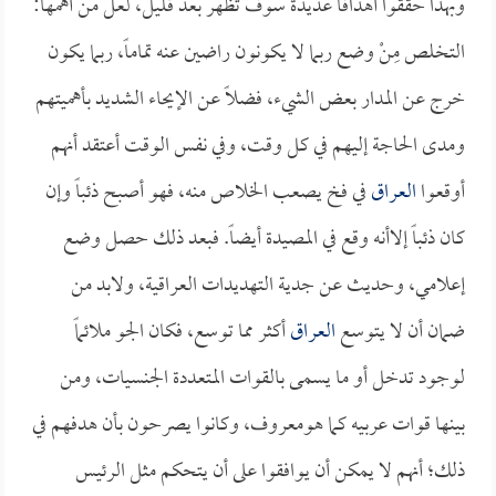
وبهذا حققوا أهدافاً عديدة سوف تظهر بعد قليل، لعل من أهمها:
التخلص مِنْ وضع ربما لا يكونون راضين عنه تماماً، ربما يكون
خرج عن المدار بعض الشيء، فضلاً عن الإيحاء الشديد بأهميتهم
ومدى الحاجة إليهم في كل وقت، وفي نفس الوقت أعتقد أنهم
أوقعوا
العراق
في فخ يصعب الخلاص منه، فهو أصبح ذئباً وإن
كان ذئباً إلاأنه وقع في المصيدة أيضاً. فبعد ذلك حصل وضع
إعلامي، وحديث عن جدية التهديدات العراقية، ولابد من
ضمان أن لا يتوسع
العراق
أكثر مما توسع، فكان الجو ملائماً
لوجود تدخل أو ما يسمى بالقوات المتعددة الجنسيات، ومن
بينها قوات عربيه كما هومعروف، وكانوا يصرحون بأن هدفهم في
ذلك؛ أنهم لا يمكن أن يوافقوا على أن يتحكم مثل الرئيس