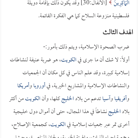
الْمَاكِرِينَ
[الأنفال:30] وقد يكون ذلك بإقامة دويلة
فلسطينية منـزوعة السلاح كما هي الفكرة القائمة.
الهدف الثالث
ضرب الصحوة الإسلامية، ويتم ذلك بأمور:-
أولاً: لا شك أن ما جرى في
الكويت
، هو ضربة عنيفة لنشاطات
إسلامية كبيرة، وقد علم الناس في كل مكان أن الجمعيات
والنشاطات الإسلامية والمشاريع الخيرية، في
أوروبا
و
أمريكا
و
أفريقيا
و
آسيا
تدعم من بلاد
الخليج
كلها، وأن
الكويت
من أكثر
بلاد
الخليج
نشاطاً في هذا المجال، حتى أن أموال دول خليجية
أخرى تمر عبر جمعيات إسلامية في
الكويت
، كجمعية الإصلاح،
وجمعية إحياء التراث، والهيئة الخيرية، ولجان المناصرة، وحيثما