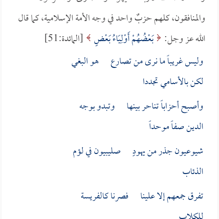
والمنافقون، كلهم حزبٌ واحد في وجه الأمة الإسلامية، كما قال
الله عز وجل:
بَعْضُهُمْ أَوْلِيَاءُ بَعْضٍ
[المائدة:51]
وليس غريباً ما نرى من تصارع هو البغي
لكن بالأسامي تجددا
وأصبح أحزاباً تناحر بينها وتبدو بوجه
الدين صفاً موحداً
شيوعيون جذر من يهودٍ صليبيون في لؤم
الذئاب
تفرق جمعهم إلا علينا فصرنا كالفريسة
للكلاب