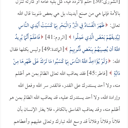
[الشورى:30] حتم لاتردد فيه، كل بلية عامة أو كارثة تنـزل
بالأمة فإنما هي من صنع أيدينا، بل هي بعض ذنوبنا قال الله
تعالى:
ظَهَرَ الْفَسَادُ فِي الْبَرِّ وَالْبَحْرِ بِمَا كَسَبَتْ أَيْدِي النَّاسِ
لِيُذِيقَهُمْ بَعْضَ الَّذِي عَمِلُوا
[الروم:41]
فَاعْلَمْ أَنَّمَا يُرِيدُ
اللَّهُ أن يُصِيبَهُمْ بِبَعْضِ ذُنُوبِهِمْ
[المائدة:49] وليس بكلها فقال
الله:
وَلَوْ يُؤَاخِذُ اللَّهُ النَّاسَ بِمَا كَسَبُوا مَا تَرَكَ عَلَى ظَهْرِهَا مِنْ
دَابَّةٍ
[فاطر:45] فقد يعاقب الله تعالى الظالم بمن هو أظلم
منه، ولا أحد يستدرك على القدر، فالقدر سر الله وفعل الله
وإرادة الله، ولا أحد يستدرك عليه، قد يعاقب الله الظالم بمن هو
أظلم منه، وقد يعاقب الفاسق بالكافر، فلا يغتر الإنسان بأن
فلاناً وفلاناً وفلاناَ قد وسع الله تبارك وتعالى عليهم وأعطاهم