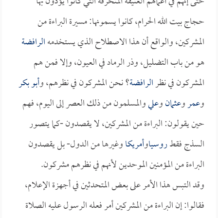
حتى إنهم في أعمالهم العنيفة المنحرفة التي كانوا يؤذون بها
حجاج بيت الله الحرام، كانوا يسمونها: مسيرة البراءة من
المشركين، والواقع أن هذا الاصطلاح الذي يستخدمه
الرافضة
هو من باب التضليل، وذر الرماد في العيون، وإلا فمن هم
المشركون في نظر
الرافضة
؟ نحن المشركون في نظرهم، و
أبو بكر
و
عمر
و
عثمان
و
علي
والمسلمون من ذلك العصر إلى اليوم، فهم
حين يقولون: البراءة من المشركين، لا يقصدون -كما يتصور
السذج فقط
روسيا
و
أمريكا
وغيرها من الدول- بل يقصدون
البراءة من المؤمنين الموحدين لأنهم في نظرهم مشركون.
وقد التبس هذا الأمر على بعض المتحدثين في أجهزة الإعلام،
فقالوا: إن البراءة من المشركين أمر فعله الرسول عليه الصلاة