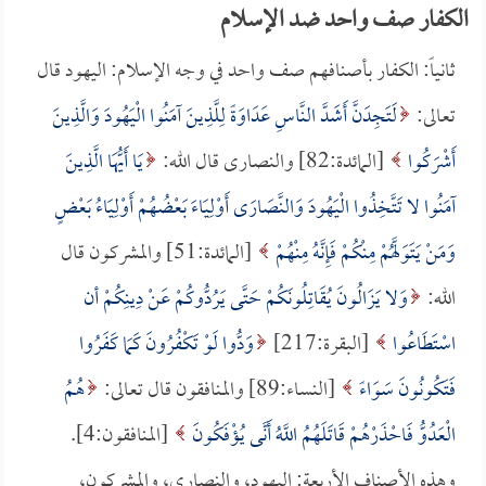
الكفار صف واحد ضد الإسلام
ثانياً: الكفار بأصنافهم صف واحد في وجه الإسلام: اليهود قال
تعالى:
لَتَجِدَنَّ أَشَدَّ النَّاسِ عَدَاوَةً لِلَّذِينَ آمَنُوا الْيَهُودَ وَالَّذِينَ
أَشْرَكُوا
[المائدة:82] والنصارى قال الله:
يَا أَيُّهَا الَّذِينَ
آمَنُوا لا تَتَّخِذُوا الْيَهُودَ وَالنَّصَارَى أَوْلِيَاءَ بَعْضُهُمْ أَوْلِيَاءُ بَعْضٍ
وَمَنْ يَتَوَلَّهُمْ مِنْكُمْ فَإِنَّهُ مِنْهُمْ
[المائدة:51] والمشركون قال
الله:
وَلا يَزَالُونَ يُقَاتِلُونَكُمْ حَتَّى يَرُدُّوكُمْ عَنْ دِينِكُمْ أن
اسْتَطَاعُوا
[البقرة:217]
وَدُّوا لَوْ تَكْفُرُونَ كَمَا كَفَرُوا
فَتَكُونُونَ سَوَاءً
[النساء:89] والمنافقون قال تعالى:
هُمُ
الْعَدُوُّ فَاحْذَرْهُمْ قَاتَلَهُمُ اللَّهُ أَنَّى يُؤْفَكُونَ
[المنافقون:4].
وهذه الأصناف الأربعة: اليهود، والنصارى، والمشركون،