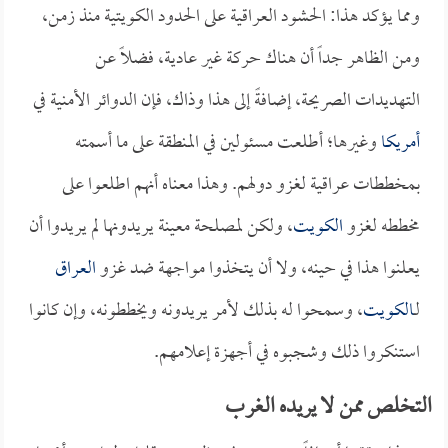
ومما يؤكد هذا: الحشود العراقية على الحدود الكويتية منذ زمن،
ومن الظاهر جداً أن هناك حركة غير عادية، فضلاً عن
التهديدات الصريحة، إضافةً إلى هذا وذاك، فإن الدوائر الأمنية في
أمريكا
وغيرها؛ أطلعت مسئولين في المنطقة على ما أسمته
بمخططات عراقية لغزو دولهم. وهذا معناه أنهم اطلعوا على
مخططه لغزو
الكويت
، ولكن لمصلحة معينة يريدونها لم يريدوا أن
يعلنوا هذا في حينه، ولا أن يتخذوا مواجهة ضد غزو
العراق
لـ
الكويت
، وسمحوا له بذلك لأمر يريدونه ويخططونه، وإن كانوا
استنكروا ذلك وشجبوه في أجهزة إعلامهم.
التخلص ممن لا يريده الغرب