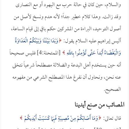
والسلام، حين كان في حالة حرب مع اليهود أو مع النصارى
وقد زالت. وهذا كلام خطير جداً؛ لأنه هدم ونسخ لأصل من
أصول التوحيد، البراءة من المشركين حكم باقٍ إلى قيام الساعة،
أليس إبراهيم عليه السلام يقول:
وَبَدَا بَيْنَنَا وَبَيْنَكُمُ الْعَدَاوَةُ
وَالْبَغْضَاءُ أَبَداً حَتَّى تُؤْمِنُوا بِاللَّهِ
[الممتحنة:4] فليس صحيحاً
أنه حين يستخدم أهل البدعة والضلالة مصطلحاً شرعياً نتخلى
عنه نحن، ونحاول أن نفرغ هذا المصطلح الشرعي من مفهومه
الصحيح.
المصائب من صنع أيدينا
قال تعالى:
وَمَا أَصَابَكُمْ مِنْ مُصِيبَةٍ فَبِمَا كَسَبَتْ أَيْدِيكُمْ