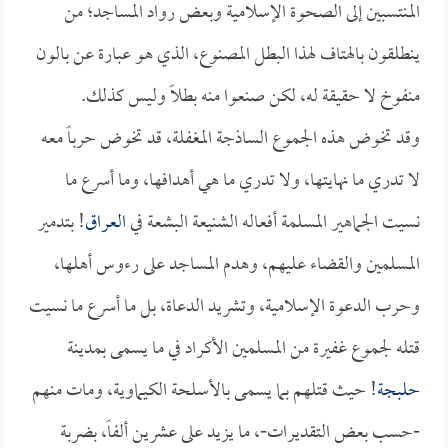
المنتسبين إلى الصحوة الإسلامية وبعض رواد المساجد؛ من
ينطلقون بالهتاف لهذا البطل المصنوع، الذي هو عبارة عن بالون
منفوخ لا حقيقة له، لكن صنعوا منه بطلاً وليس كذلك.
وقد تخوض هذه الجموع الساذجة المغفلة، قد تخوض حرباً معه
لا تدري ما نهايتها، ولا تدري ما هي أهدافها، وما أسرع ما
نسيت الجماهير المسلمة أفعاله الشنيعة البشعة في
العراق
! بتدمير
المسلمين والقضاء عليهم، وهدم المساجد على رءوس أهلها،
وحرب الدعوة الإسلامية، وتشريد الدعاة، بل ما أسرع ما نسيت
قتله لجموع غفيرة من المسلمين الأكراد في ما يسمى بمدينة
حلبجة
! حيث قتلهم بما يسمى بالأسلحة الكيماوية، ومات منهم
-حسب بعض التقديرات-، ما يزيد على عشرين ألفاً، بضربة