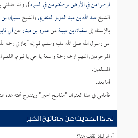
ارحموا من في الأرض يرحمكم من في السماء
}, وقد حدثني به
الشيخ
عبد الله بن عبد العزيز العنقري
والشيخ
سليمان بن 
بالإسناد إلى
سفيان بن عيينة
عن
عمرو بن دينار
عن
أبي قا
عن رسول الله صلى الله عليه وسلم, ثم إنه أجازني رحمه الله 
المرحومين, اللهم ارحمه رحمة واسعة يا حي يا قيوم, اللهم ار
المسلمين.
أما بعد:
فأمامي في هذا العنوان "مفاتيح الخير" ويندرج تحته عدة عن
لماذا الحديث عن مفاتيح الخير
أولها لماذا نقف هنا؟