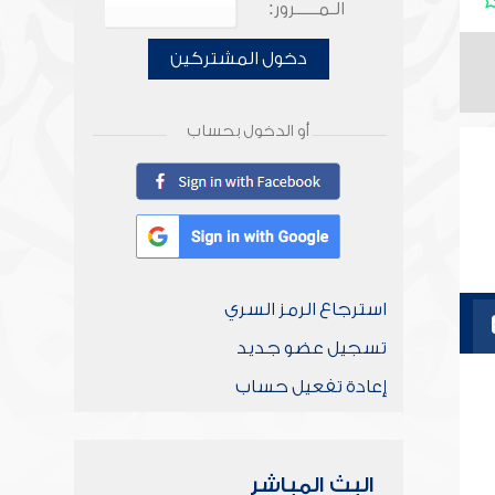
الـمـــــرور:
دخول المشتركين
أو الدخول بحساب
استرجاع الرمز السري
تسجيل عضو جديد
إعادة تفعيل حساب
البث المباشر