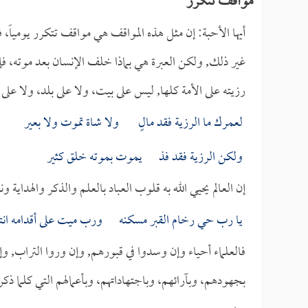
مواقف تتكرر
أيها الأحبة: إن مثل هذه المواقف هي مواقف تتكرر يومياً، فف
غير ذلك, ولكن العبرة هي بماذا خلف الإنسان بعد موته، فإن
رزيته على الأمة كلها, ليس على بيت، ولا على بلد، ولا على 
لعمرك ما الرزية فقد مالٍ ولا شاة تموت ولا بعير
ولكن الرزية فقد فذ يموت بموته خلق كثير
إن العالم يحيي الله به قلوب العباد بالعلم والذكر والهداية
يا رب حي رخام القبر مسكنه ورب ميت على أقدامه انت
فالعلماء أحياء وإن وسدوا في قبورهم, وإن وروا التراب, 
بجهودهم، وبآرائهم، وباجتهاداتهم، وبأعمالهم التي كلما ذك