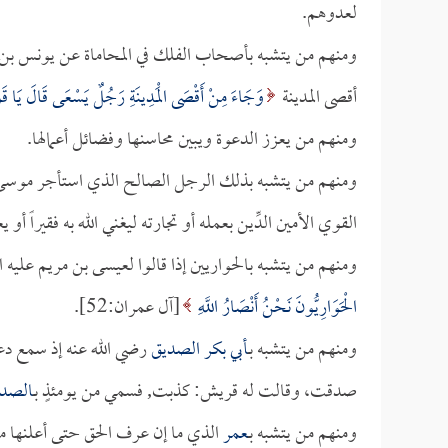
لعدوهم.
ومنهم من يتشبه بأصحاب الفلك في المحاماة عن يونس بن 
أقصى المدينة
وَجَاءَ مِنْ أَقْصَى الْمَدِينَةِ رَجُلٌ يَسْعَى قَالَ يَا قَوْم
ومنهم من يعزز الدعوة ويبين محاسنها وفضائل أعمالها.
ومنهم من يتشبه بذلك الرجل الصالح الذي استأجر موسى 
القوي الأمين الدِّين بعمله أو تجارته ليغني الله به فقيراً أو
ومنهم من يتشبه بالحواريين إذا قالوا لعيسى بن مريم عليه 
الْحَوَارِيُّونَ نَحْنُ أَنْصَارُ اللَّهِ
[آل عمران:52].
ومنهم من يتشبه بـ
أبي بكر الصديق
رضي الله عنه إذ سمع دعو
صدقت، وقالت له قريش: كذبت, فسمي من يومئذٍ بـ
الصد
ومنهم من يتشبه بـ
عمر
الذي ما إن عرف الحق حتى أعلنها م