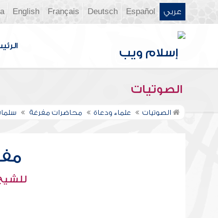
عربي
Español
Deutsch
Français
English
ia
الرئي
الصوتيات
الصوتيات
علماء ودعاة
محاضرات مفرغة
سلمان
مفا
للشيخ 