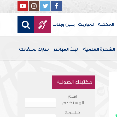
المكتبة
المواريث
بنين وبنات
الشجرة العلمية
البث المباشر
شارك بملفاتك
مكتبتك الصوتية
اسم
المستخدم:
كـلـــمـة