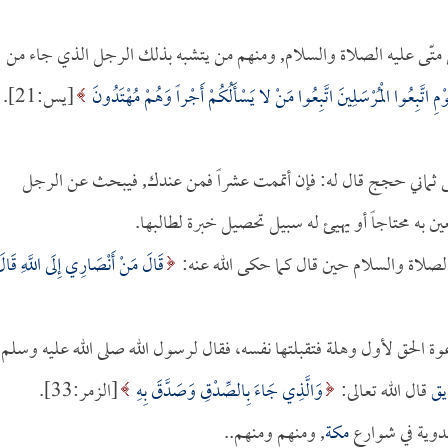
متّى عليه الصلاة والسلام, ومنهم من يتشبه بذلك الرجل الذي جاء من
ِ اتَّبِعُوا الْمُرْسَلِينَ اتَّبِعُوا مَنْ لا يَسْأَلُكُمْ أَجْراً وَهُمْ مُهْتَدُونَ
[يس:21].
ثماني حجج قال له: فإن أتممت عشراً فمن عندك, فيبحث عن الرجل
 يعين به محتاجاً أو يهيئ له سبيل تحصيل خبرة لطالبها.
الصلاة والسلام حين قال كما حكى الله عنه:
قَالَ مَنْ أَنْصَارِي إِلَى اللَّهِ قَال
ة الحق لأول وهلة فتقبلتها نفسه، فقال لرسول الله صلى الله عليه وسلم:
يق
قال الله تعالى:
وَالَّذِي جَاءَ بِالصِّدْقِ وَصَدَّقَ بِهِ
[الزمر:33].
دوية في شوارع
مكة
, ومنهم ومنهم..