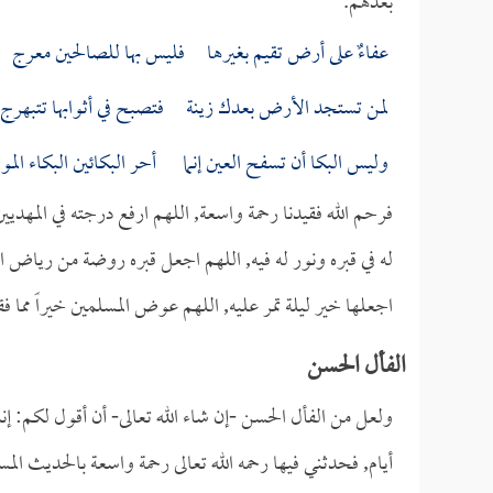
بعدهم.
عفاءٌ على أرض تقيم بغيرها فليس بها للصالحين معرج
لمن تستجد الأرض بعدك زينة فتصبح في أثوابها تتبهرج
وليس البكا أن تسفح العين إنما أحر البكائين البكاء المو
فرحم الله فقيدنا رحمة واسعة, اللهم ارفع درجته في المهديين
له في قبره ونور له فيه, اللهم اجعل قبره روضة من رياض الجن
اجعلها خير ليلة تمر عليه, اللهم عوض المسلمين خيراً مما فق
الفأل الحسن
ولعل من الفأل الحسن -إن شاء الله تعالى- أن أقول لكم: إ
أيام, فحدثني فيها رحمه الله تعالى رحمة واسعة بالحديث ال