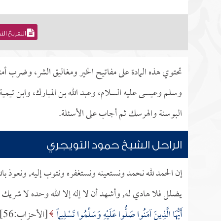
التفريغ ال
تحتوي هذه المادة على مفاتيح الخير ومغاليق الشر، وضرب أمث
وسلم وعيسى عليه السلام، وعبد الله بن المبارك، وابن تيمية
البوسنة والهرسك ثم أجاب على الأسئلة.
الراحل الشيخ حمود التويجري
إن الحمد لله نحمد ونستعينه ونستغفره ونتوب إليه, ونعوذ بال
يضلل فلا هادي له, وأشهد أن لا إله إلا الله وحده لا شريك 
أَيُّهَا الَّذِينَ آمَنُوا صَلُّوا عَلَيْهِ وَسَلِّمُوا تَسْلِيماً
[الأحزاب:56].