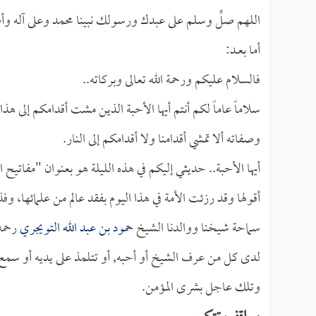
اللهم صلِّ وسلم على عبدك ورسولك نبينا محمد وعلى آله وأص
أما بعــد:
فالسلام عليكم ورحمة الله تعالى وبركاته..
سلاماً عاماً لكم أنتم أيها الأحبة الذين مشت أقدامكم إلى ه
وصفاته ألا تمشي أقدامنا ولا أقدامكم إلى النار.
أيها الأحبة.. حديثي إليكم في هذه الليلة هو بعنوان "مفاتيح 
أقولها وقد رزئت الأمة في هذا اليوم بفقد عالم من علمائها،
سماحة شيخنا ووالدنا الشيخ
حمود بن عبد الله التويجري
رحمه 
لدى كل من عرف الشيخ أو أحبه, أو تتلمذ على يديه أو سمع به, 
وتلك عاجل بشرى المؤمن.