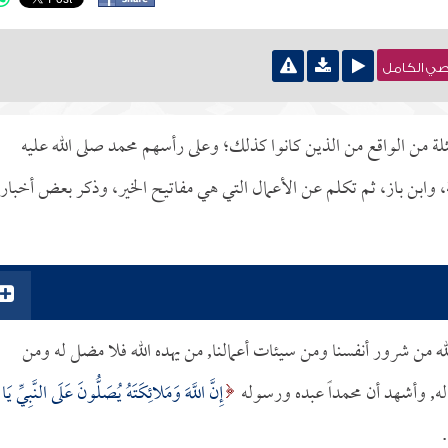
نصي الكامل
لة من الواقع من الذين كانوا كذلك؛ وعلى رأسهم محمد صلى الله عليه
، وابن باز، ثم تكلم عن الأعمال التي هي مفاتيح الخير، وذكر بعض أخبار
له من شرور أنفسنا ومن سيئات أعمالنا, من يهده الله فلا مضل له ومن
له, وأشهد أن محمداً عبده ورسوله
إِنَّ اللَّهَ وَمَلائِكَتَهُ يُصَلُّونَ عَلَى النَّبِيِّ يَا