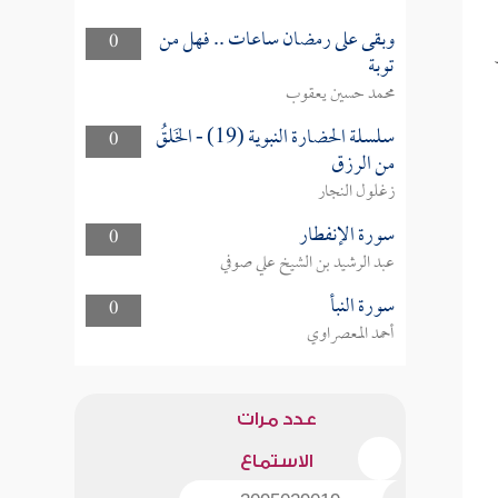
وبقى على رمضان ساعات .. فهل من
0
توبة
محمد حسين يعقوب
سلسلة الحضارة النبوية (19) - الخَلقُ
0
من الرزق
زغلول النجار
سورة الإنفطار
0
عبد الرشيد بن الشيخ علي صوفي
سورة النبأ
0
أحمد المعصراوي
عدد مرات
الاستماع