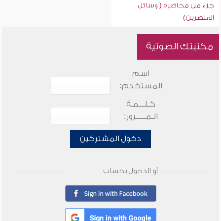
جزء من محاضرة ( وسائل
المنصرين)
مكتبتك الصوتية
اسم
المستخدم:
كـلـــمـة
الـمـــــرور:
دخول المشتركين
أو الدخول بحساب