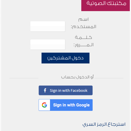
مكتبتك الصوتية
اسم
المستخدم:
كـلـــمـة
الـمـــــرور:
دخول المشتركين
أو الدخول بحساب
استرجاع الرمز السري