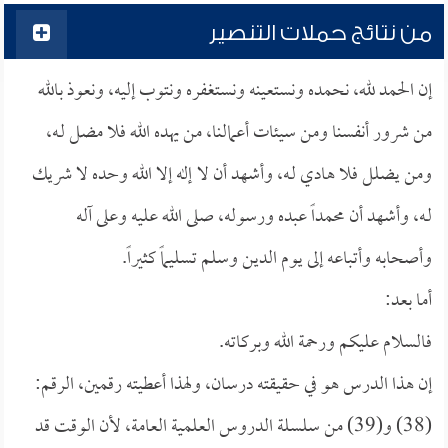
من نتائج حملات التنصير
إن الحمد لله، نحمده ونستعينه ونستغفره ونتوب إليه، ونعوذ بالله
من شرور أنفسنا ومن سيئات أعمالنا، من يهده الله فلا مضل لـه،
ومن يضلل فلا هادي لـه، وأشهد أن لا إله إلا الله وحده لا شريك
لـه، وأشهد أن محمداً عبده ورسوله، صلى الله عليه وعلى آله
وأصحابه وأتباعه إلى يوم الدين وسلم تسليماً كثيراً.
أما بعد:
فالسلام عليكم ورحمة الله وبركاته.
إن هذا الدرس هو في حقيقته درسان، ولهذا أعطيته رقمين، الرقم:
(38) و(39) من سلسلة الدروس العلمية العامة، لأن الوقت قد