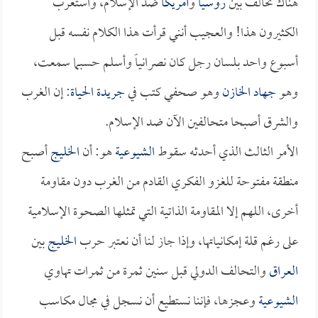
هناك تحالف بين
روسيا
و
أمريكا
ضد الإسلام، واستغرب
الكثيرون هذا! والعجيب أنني قرأت هذا الكلام نفسه قبل
أسبوع واحد بلسان رجل كان نصرانياً وأسلم حسبما سمعت،
وهو
جهاد الخازن
وهو صحفي كتب في
جريدة الحياة
: إن الغرب
والشرق أصبحا متحالفين الآن ضد الإسلام.
الأمر الثالث الذي أحدثه سقوط
الشيوعية
هو: أن
الخليج
أصبح
منطقة مفتوحة للغزو الفكري القادم من الغرب دون مقاومة
أخرى، اللهم إلا المقاومة الذاتية التي تمثلها الصحوة الإسلامية
على رغم قلة إمكانياتها، وإذا جاز لنا أن نعتبر حرب
الخليج
بين
العراق
والتحالف الدولي قبل سنين ثمرة من ثمرات تهاوي
الشيوعية
وعجزها، فإننا نستطيع أن نسجل في مجال مكاسب