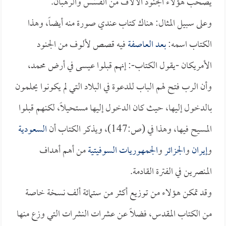
يصحب هؤلاء الجنود الآلاف من القُسُس والرهبان.
وعلى سبيل المثال: هناك كتاب عندي صورة منه أيضاً، وهذا
الكتاب اسمه:
بعد العاصفة
فيه قصص لألوف من الجنود
الأمريكان -يقول الكتاب-: إنهم قبلوا عيسى في أرض محمد،
وأن الرب فتح لهم الباب للدعوة في البلاد التي لم يكونوا يحلمون
بالدخول إليها، حيث كان الدخول إليها مستحيلاً، لكنهم قبلوا
المسيح فيها، وهذا في (ص:147)، ويذكر الكتاب أن
السعودية
و
إيران
و
الجزائر
و
الجمهوريات السوفيتية
من أهم أهداف
المنصرين في الفترة القادمة.
وقد تمكن هؤلاء من توزيع أكثر من ستمائة ألف نسخة خاصة
من الكتاب المقدس، فضلاً عن عشرات النشرات التي وزع منها