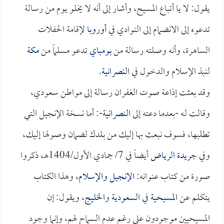
يقول: لا يا أتباع المسيح، وأشار إلى أنه لا يخلو يوم من رسالة
تدعوه إلى الانضمام إلى النوادي في
أوروبا
لإقامة الحفلات
الساهرة، وأنه وصلته رسالة من
بومباي
تدعو مسلماً من
مكة
لنبذ الإسلام والدخول في
النصرانية
.
وقد بعثت إذاعة صوت الغفران رسالة إلى مواطن سعودي،
وقالت لـه -بعدما دعته إلى
النصرانية
-: أما نسخة الإنجيل التي
تطلبها، فسوف نبعث بها إليك من بلدك لضمان وصولها إليك،
وفي
جريدة الرياض
أيضاً في 7/ جمادي الأول/1404هـ، ذكروا
صورة من كتاب عنوانه:
الإنجيل والإسلام
، وهذا الكتاب
يتكلم عن
المسيحية
في
السعودية
و
الخليج
، ويقول: إن
المسيحيين موجودون على رغم عدم السماح لهم، وإنما وجود