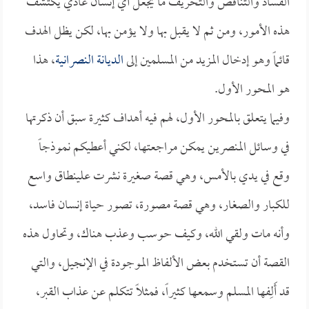
الفساد والتناقص والتحريف ما يجعل أي إنسان عادي يكتشف
هذه الأمور، ومن ثم لا يقبل بها ولا يؤمن بها، لكن يظل الهدف
قائماً وهو إدخال المزيد من المسلمين إلى
الديانة النصرانية
، هذا
هو المحور الأول.
وفيما يتعلق بالمحور الأول، لهم فيه أهداف كثيرة سبق أن ذكرتها
في
وسائل المنصرين يمكن مراجعتها، لكني أعطيكم نموذجاً
وقع في يدي بالأمس، وهي قصة صغيرة نشرت علىنطاق واسع
للكبار والصغار، وهي قصة مصورة، تصور حياة إنسان فاسد،
وأنه مات ولقي الله، وكيف حوسب وعذب هناك، وتحاول هذه
القصة أن تستخدم بعض الألفاظ الموجودة في الإنجيل، والتي
قد أَلِفها المسلم وسمعها كثيراً، فمثلاً تتكلم عن عذاب القبر،