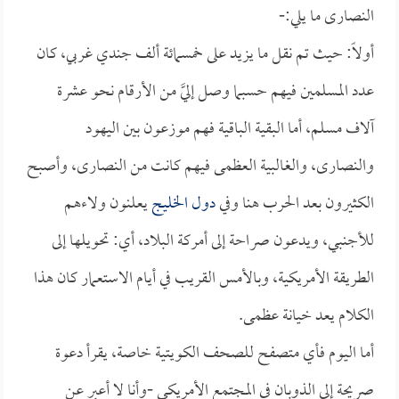
النصارى ما يلي:-
أولاً: حيث تم نقل ما يزيد على خمسمائة ألف جندي غربي، كان
عدد المسلمين فيهم حسبما وصل إليَّ من الأرقام نحو عشرة
آلاف مسلم، أما البقية الباقية فهم موزعون بين اليهود
والنصارى، والغالبية العظمى فيهم كانت من النصارى، وأصبح
الكثيرون بعد الحرب هنا وفي
دول الخليج
يعلنون ولاءهم
للأجنبي، ويدعون صراحة إلى أمركة البلاد، أي: تحويلها إلى
الطريقة الأمريكية، وبالأمس القريب في أيام الاستعمار كان هذا
الكلام يعد خيانة عظمى.
أما اليوم فأي متصفح للصحف الكويتية خاصة، يقرأ دعوة
صريحة إلى الذوبان في المجتمع الأمريكي -وأنا لا أعبر عن