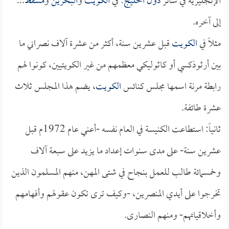
الإنجليزية في سائر
دول الخليج
: في
الكويت
و
البحرين
و
مسقط
...
إلى آخره.
مثلاً في
الكويت
قبل عشرين سنة، أكثر من عشرة آلاف نصراني ما
بين أرثوذكسي أو كاثوليكي معظمهم من غير الكويتيين، كونوا لهم
رابطة مرنة اسمها مجلس كنائس
الكويت
، يضم هذا المجلس ثلاث
عشرة طائفة.
ثانياً: استطاعت الكنيسة في العام نفسه -أعني عام 1972م قبل
عشرين سنة- على مدى سنوات إعداد ما يزيد على سبعة آلاف
وخمسمائة طالب للعمل بنجاح في شتى المهن، منهم المسلمون الذين
تخرجوا على أيدي المنصرين، -وكيف ترى تكون عقولهم وأفهامهم
وأخلاقياتهم- ومنهم النصارى.