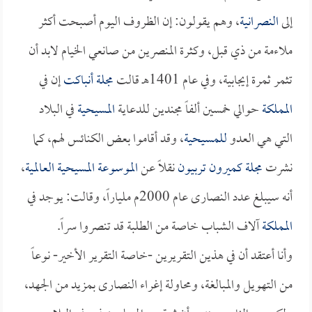
إلى
النصرانية
، وهم يقولون: إن الظروف اليوم أصبحت أكثر
ملاءمة من ذي قبل، وكثرة المنصرين من صانعي الخيام لابد أن
تثمر ثمرة إيجابية، وفي عام 1401هـ قالت
مجلة أنباكت
إن في
المملكة
حوالي خمسين ألفاً مجندين للدعاية
المسيحية
في البلاد
التي هي العدو
للمسيحية
، وقد أقاموا بعض الكنائس لهم، كما
نشرت
مجلة كميرون تربيون
نقلاً عن
الموسوعة المسيحية العالمية
،
أنه سيبلغ عدد النصارى عام 2000م ملياراً، وقالت: يوجد في
المملكة
آلاف الشباب خاصة من الطلبة قد تنصروا سراً.
وأنا أعتقد أن في هذين التقريرين -خاصة التقرير الأخير- نوعاً
من التهويل والمبالغة، ومحاولة إغراء النصارى بمزيد من الجهد،