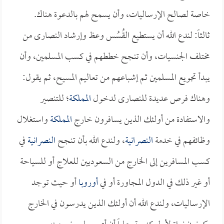
خاصة لصالح الإرساليات، وأن يسمح لهم بالدعوة هناك.
ثالثاً: لندع الله أن يستطيع القُسُس وعظ وإرشاد النصارى من
مختلف الجنسيات، وأن تنجح خططهم في كسب المسلمين، وأن
يبدأ تجويع المسلمين ثم إشباعهم من تعاليم المسيح، ثم يقول:
وهناك فرص عديدة للنصارى لدخول
المملكة
؛ للتنصير
والاستفادة من أولئك الذين يسافرون خارج
المملكة
واستغلال
وظائفهم في خدمة
النصرانية
، ولندع الله بأن تنجح
النصرانية
في
كسب المسافرين إلى الخارج من السعوديين للعلاج أو للسياحة
أو غير ذلك في الدول المجاورة أو في
أوروبا
أو حيث توجد
الإرساليات، ولندع الله أن أولئك الذين يدرسون في الخارج