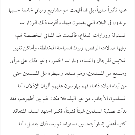
عليه تأثيراً سلبياً، بل قد أقيمت لهم مشاريع ومباني خاصة حسبما
يريدون في البلاد التي يقيمون فيها، وأقرت ذلك الوزارات
المسئولة ووزارات الدفاع، فأقيمت لهم المباني المخصصة لهم،
وفيها صالات الرقص، وبرك السباحة المختلطة، وأماكن تغيير
الملابس للرجال والنساء، وبارات الخمور، وغير ذلك على مرأى
ومسمع من المسلمين، ولهم تسلط وسيطرة على المسلمين حتى
من أبناء البلاد ذاتها، فهم يمارسون عليهم ألوان الإذلال، أما
المسلمون الأجانب من غير البلد فلا مكان لهم بين أظهرهم، فقد
بدأت تصفية المسلمين شيئاً فشيئاً، فكلما اجتهد المسلم المتعاقد
أكثر، أعطي إنذاراً بتحسين مستواه، ثم بعد ذلك يفصل، أما