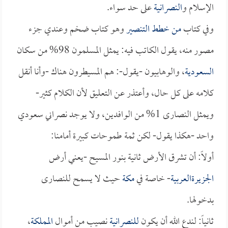
الإسلام و
النصرانية
على حد سواء.
وفي كتاب
من خطط التنصير
وهو كتاب ضخم وعندي جزء
مصور منه، يقول الكاتب فيه: يمثل المسلمون 98% من سكان
السعودية
، والوهابيون -يقول-: هم المسيطرون هناك -وأنا أنقل
كلامه على كل حال، وأعتذر عن التعليق لأن الكلام كثير-
ويمثل النصارى 1% من الوافدين، ولا يوجد نصراني سعودي
واحد -هكذا يقول- لكن ثمة طموحات كبيرة أمامنا:
أولاً: أن تشرق الأرض ثانية بنور المسيح -يعني أرض
الجزيرةالعربية
- خاصة في
مكة
حيث لا يسمح للنصارى
بدخولها.
ثانياً: لندع الله أن يكون
للنصرانية
نصيب من أموال
المملكة
،