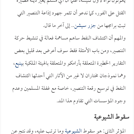
يكونون نواة لأول كنيسة، علماً أن أي مسلم يغير دينه مصيره
القتل على الفور، كما ندعو أن تثمر جهود إذاعة التنصير التي
تبث برامجها من
جزر سيشن
.. إلى آخر ما قال.
والمهم أن اكتشاف النفط ساهم مساهمة فعالة في تنشيط حركة
التنصير، ومن باب الأمثلة فقط سوف أعرض بعد قليل بعض
التقارير الخطيرة المتعلقة بأرامكو والمتعلقة بالهيئة الملكية ب
ينبع
،
وهما نموذجان مختاران لا غير من الآثار التي أحدثها اكتشاف
النفط في توسيع رقعة التنصير، خاصة مع غفلة المسلمين وعدم
وجود المؤسسات التي تقاوم هذا المد.
سقوط الشيوعية
المؤثر الثاني: هو سقوط
الشيوعية
وما ترتب عليه، وقد نتج عن