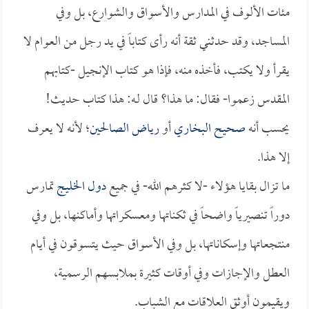
مئات الألوف في المدارس والأسواق والشوارع، بل وفي
المساجد، وقد حدثني ثقة أنه رأى كتاباً في يد رجل من العوام لا
يقرأ ولا يكتب، فأخذه منه، فإذا هو كتاب الإنجيل -كتابهم
المقدس زعموا- فقال: ما هذا؟ قال لـه: هذا كتاب حديث!
يحسب أنه
صحيح البخاري
أو
رياض الصالحين
؛ لأنه لا يعرف
إلا هذا.
ما تزال بقايا هؤلاء -لا كثرهم الله- في جميع
دول الخليج
تمارس
دوراً تنصيرياً واضحاً في ثكناتها ومعسكراتها وأماكنها، بل وفي
منتجعاتها وإسكاناتها، بل وفي الأسواق حيث يتسوقون في أيام
العطل والإجازات وفي أوقات كثيرة بملابسهم الرسمية،
ويقيمون أوثق العلاقات مع الشباب.