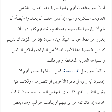
أولاً: هم يعتقدون أنهم جاءوا لحماية هذه الدول، بناءً على
اتفاقيات عسكرية وأمنية، إذاً فمن حقهم أن يعتقدوا -أيضاً- أن
لهم أن يمارسوا طقوسهم وعباداتهم وشئونهم كلها دون أن
يغيروا من نمط حياتهم شيئاً، وبناءً عليه: فإن من المؤكد أن لديهم
كنائس مخصصة لهذا الأمر، فضلاً عن البارات وأماكن الرقص
والسباحة العارية المختلطة وغير ذلك.
وثانياً: هم رسل
للمسيحية
، فمن السذاجة تصور أنهم لا
يحملون أية رغبة في دعوة الآخرين أو تنصيرهم، ولكنهم كما
يقول التقرير الذي ذكرته في المجلس السابق حساسون ثقافياً،
خاصة إذا كان ثمة من يراقبهم أو يتلفت حولهم، وهذه بعض