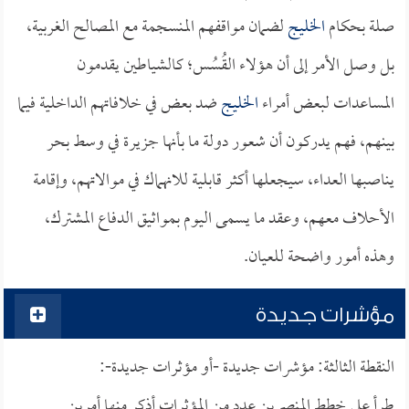
صلة بحكام
الخليج
لضمان مواقفهم المنسجمة مع المصالح الغربية،
بل وصل الأمر إلى أن هؤلاء القُسُس؛ كالشياطين يقدمون
المساعدات لبعض أمراء
الخليج
ضد بعض في خلافاتهم الداخلية فيما
بينهم، فهم يدركون أن شعور دولة ما بأنها جزيرة في وسط بحر
يناصبها العداء، سيجعلها أكثر قابلية للانهماك في موالاتهم، وإقامة
الأحلاف معهم، وعقد ما يسمى اليوم بمواثيق الدفاع المشترك،
وهذه أمور واضحة للعيان.
مؤشرات جديدة
النقطة الثالثة: مؤشرات جديدة -أو مؤثرات جديدة-:
طرأ على خطط المنصرين عدد من المؤثرات أذكر منها أمرين