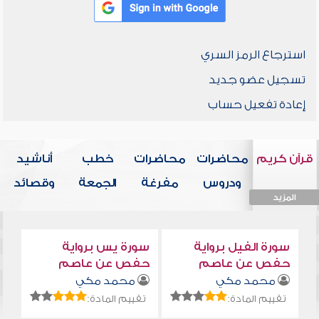
استرجاع الرمز السري
تسجيل عضو جديد
إعادة تفعيل حساب
قرآن كريم
محاضرات
محاضرات
خطب
أناشيد
ودروس
مفرغة
الجمعة
وقصائد
المزيد
المزيد
المزيد
المزيد
المزيد
سورة الفيل برواية
سورة يس برواية
حفص عن عاصم
حفص عن عاصم
محمد مكي
محمد مكي
تقييم المادة:
تقييم المادة: