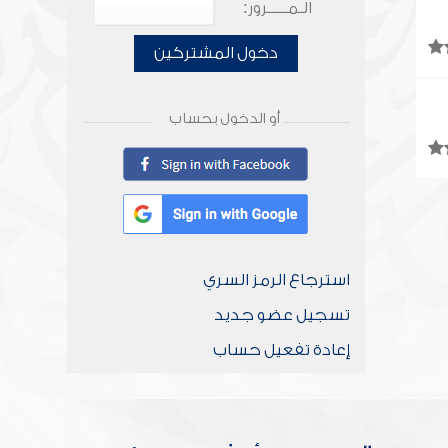
الـمـــــرور:
دخول المشتركين
أو الدخول بحساب
استرجاع الرمز السري
تسجيل عضو جديد
إعادة تفعيل حساب