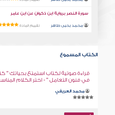
سورة النصر برواية ابن ذكوان عن ابن عامر
محمد يحيى طاهر
تقييم المادة:
الكتاب المسموع
" كتاب
وراء كل عظيم أم
مناسب
صابر دياب