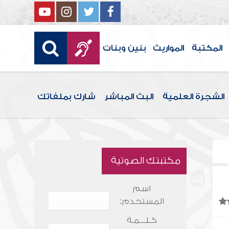
المكتبة
المواريث
بنين وبنات
الشجرة العلمية
البث المباشر
شارك بملفاتك
مكتبتك الصوتية
اسم
المستخدم:
كـلـــمـة