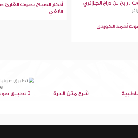
 . رابح بن دراح الجزائري
أذكار الصباح بصوت القارئ ص
ائر
الألفي
صوت أحمد الكوردي
اطبية
شرح متن الدرة
تطبيق صوتي