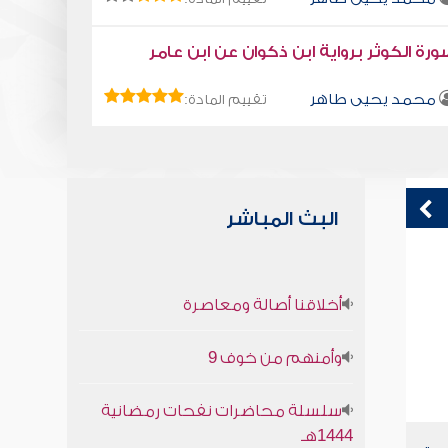
رة الكوثر برواية ابن ذكوان عن ابن عامر
محمد يحيى طاهر
تقييم المادة:
البث المباشر
قراءة صوتية لكتاب استمتع بحياتك " كتاب
ق
أخلاقنا أصالة ومعاصرة
في فنون التعامل - اضبط لسانك
ف
محمد العريفي
وأمنهم من خوف 9
سلسلة محاضرات نفحات رمضانية
1444هـ