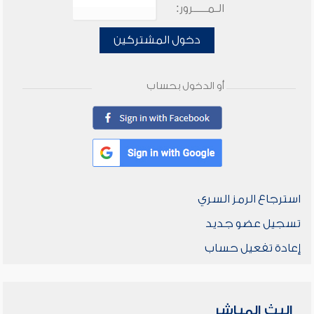
الـمـــــرور:
دخول المشتركين
أو الدخول بحساب
استرجاع الرمز السري
تسجيل عضو جديد
إعادة تفعيل حساب
البث المباشر