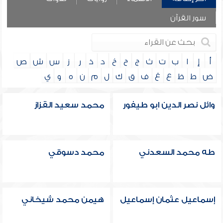
سور القرآن
أ
إ
ا
ب
ت
ث
ج
ح
خ
د
ذ
ر
ز
س
ش
ص
ض
ط
ظ
ع
غ
ف
ق
ك
ل
م
ن
ه
و
ي
وائل نصر الدين ابو طيفور
محمد سعيد القزاز
طه محمد السعدني
محمد دسوقي
إسماعيل عثمان إسماعيل
هيمن محمد شيخاني