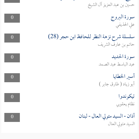
حسين بن عبد العزيز آل الشيخ
سورة البروج
0
علي الحذيفي
سلسلة شرح نزهة النظر للحافظ ابن حجر (28)
0
حاتم بن عارف الشريف
سورة الحديد
0
عبد الباسط عبد الصمد
أسير الخطايا
0
أبو زياد ( طارق جابر )
تيكوندوا
0
نظام يعقوبي
أذان - السيد متولي العال - لبنان
0
السيد متولي العال