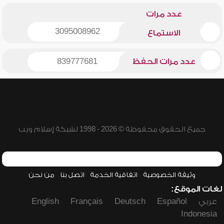
عدد مرات
3095008962
الاستماع
عدد مرات الحفظ
839777681
جميع الحقوق محفوظة © 2026 - 1998 لشبكة إسلام ويب
وثيقة الخصوصية
اتفاقية الخدمة
اتصل بنا
من نحن
لغات الموقع:
عربي
Español
Deutsch
Français
English
Indonesia