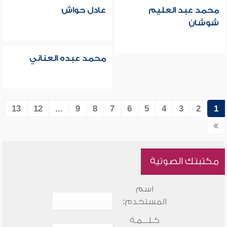
محمد عبد العليم
عادل حواش
شوشان
محمد عبده العناني
13
12
...
9
8
7
6
5
4
3
2
1
مكتبتك الصوتية
اسم
المستخدم:
كـلـــمـة