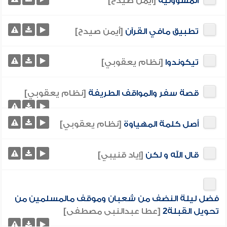
المسؤولية
[أيمن صيدح]
تطبيق مافي القرآن
[أيمن صيدح]
تيكوندوا
[نظام يعقوبي]
قصة سفر والمواقف الطريفة
[نظام يعقوبي]
أصل كلمة المهياوة
[نظام يعقوبي]
قال الله و لكن
[إياد قنيبي]
فضل ليلة النضف من شعبان وموقف مالمسلمين من
تحويل القبلة2
[عطا عبدالنبى مصطفى]