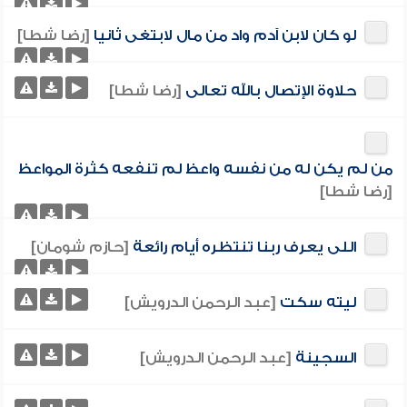
لو كان لابن آدم واد من مال لابتغى ثانيا
[رضا شطا]
حلاوة الإتصال بالله تعالى
[رضا شطا]
من لم يكن له من نفسه واعظ لم تنفعه كثرة المواعظ
[رضا شطا]
اللى يعرف ربنا تنتظره أيام رائعة
[حازم شومان]
ليته سكت
[عبد الرحمن الدرويش]
السجينة
[عبد الرحمن الدرويش]