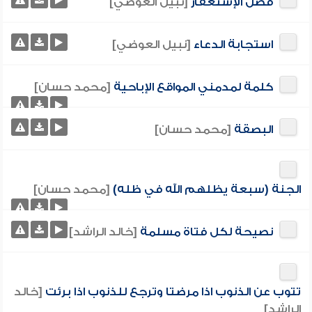
فضل الإستغفار
[نبيل العوضي]
استجابة الدعاء
[نبيل العوضي]
كلمة لمدمني المواقع الإباحية
[محمد حسان]
البصقة
[محمد حسان]
الجنة (سبعة يظلهم الله في ظله)
[محمد حسان]
نصيحة لكل فتاة مسلمة
[خالد الراشد]
تتوب عن الذنوب اذا مرضتا وترجع للذنوب اذا برئت
[خالد
الراشد]