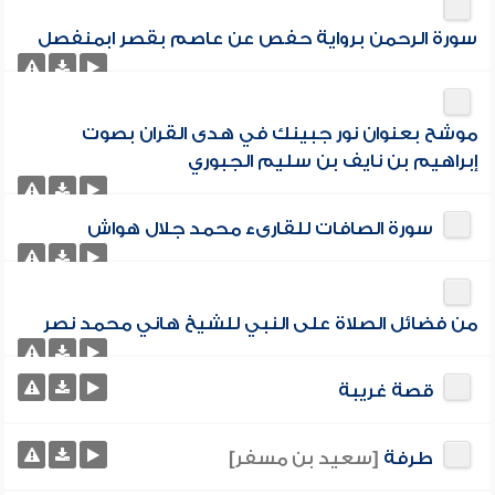
سورة الرحمن برواية حفص عن عاصم بقصر ابمنفصل
موشح بعنوان نور جبينك في هدى القران بصوت
إبراهيم بن نايف بن سليم الجبوري
سورة الصافات للقارىء محمد جلال هواش
من فضائل الصلاة على النبي للشيخ هاني محمد نصر
قصة غريبة
طرفة
[سعيد بن مسفر]