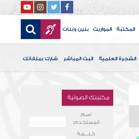
المكتبة
المواريث
بنين وبنات
الشجرة العلمية
البث المباشر
شارك بملفاتك
مكتبتك الصوتية
اسم
المستخدم:
كـلـــمـة