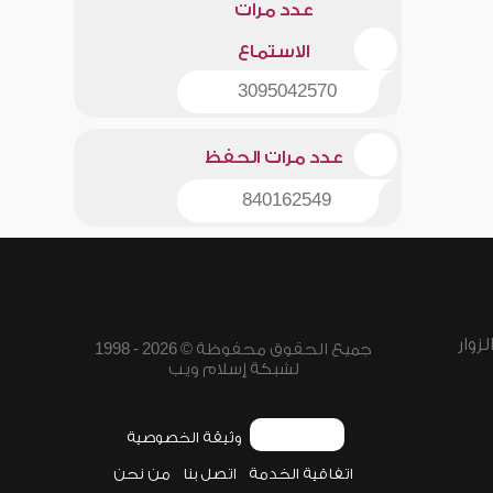
عدد مرات
الاستماع
3095042570
عدد مرات الحفظ
840162549
زوار
جميع الحقوق محفوظة © 2026 - 1998
لشبكة إسلام ويب
وثيقة الخصوصية
اتفاقية الخدمة
اتصل بنا
من نحن