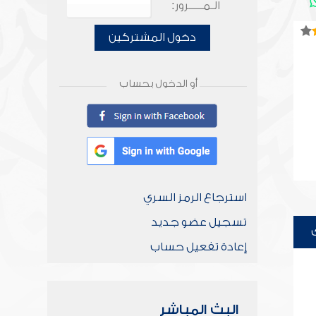
الـمـــــرور:
دخول المشتركين
أو الدخول بحساب
استرجاع الرمز السري
تسجيل عضو جديد
إعادة تفعيل حساب
البث المباشر