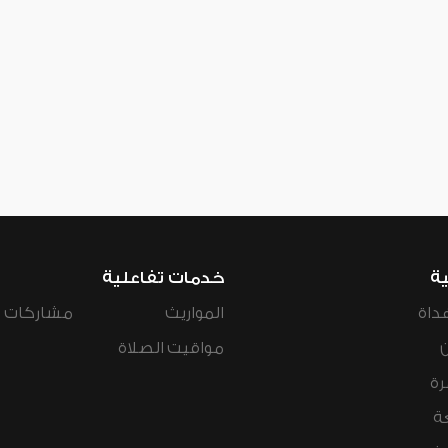
ية
خدمات تفاعلية
داة
المواريث
مشاركات ال
مواقيت الصلاة
رة
ة