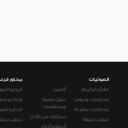
الصوتيات
محاور فرع
القرآن الكريم
أناشيد
الرحمة المه
محاضرات ودروس
متون علمية
واحة رمضان
ومنظومات
محاضرات مفرغة
الحج و العم
مختارات من الأذان
خطب جمعة
خطب جمع
أدعية و أذكار