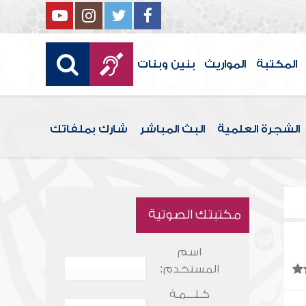
المكتبة
المواريث
بنين وبنات
الشجرة العلمية
البث المباشر
شارك بملفاتك
مكتبتك الصوتية
اسم
المستخدم:
كـلـــمـة