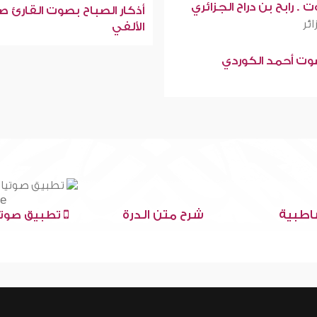
 . رابح بن دراح الجزائري
أذكار الصباح بصوت القارئ ص
ائر
الألفي
صوت أحمد الكوردي
اطبية
شرح متن الدرة
تطبيق صوتي