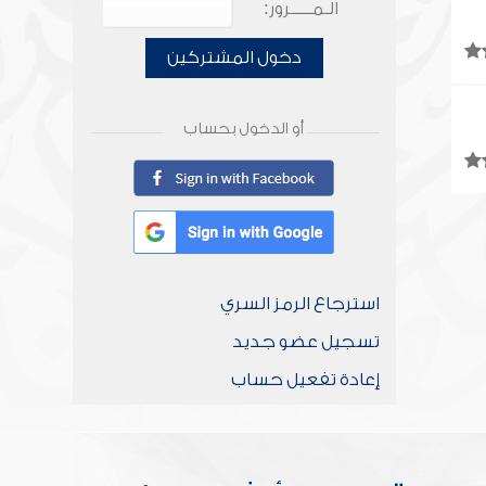
الـمـــــرور:
دخول المشتركين
أو الدخول بحساب
استرجاع الرمز السري
تسجيل عضو جديد
إعادة تفعيل حساب