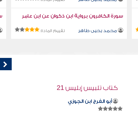
سورة الكافرون برواية ابن ذكوان عن ابن عامر
سو
محمد يحيى طاهر
تقييم المادة:
قراءة صوتية لكتاب استمتع بحياتك " كتاب
في فنون التعامل " - أي الناس أحب إليك ؟ -
هام أرجو الانبتاه للملاحظة
محمد العريفي