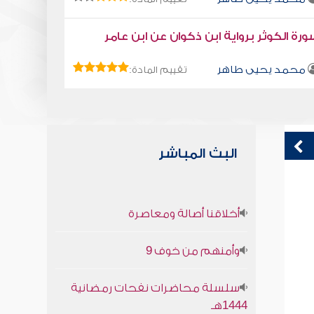
رة الكوثر برواية ابن ذكوان عن ابن عامر
محمد يحيى طاهر
تقييم المادة:
البث المباشر
قراءة صوتية لكتاب استمتع بحياتك " كتاب
ق
أخلاقنا أصالة ومعاصرة
في فنون التعامل " - مفاتيح القلوب
ق
محمد العريفي
وأمنهم من خوف 9
سلسلة محاضرات نفحات رمضانية
1444هـ