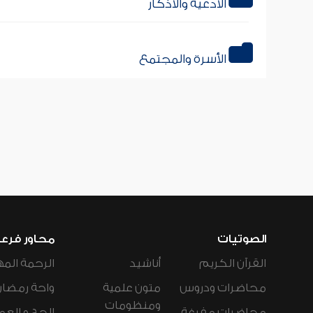
الأدعية والأذكار
الأسرة والمجتمع
الصوتيات
محاور فرع
القرآن الكريم
أناشيد
الرحمة المه
محاضرات ودروس
متون علمية
واحة رمضان
ومنظومات
محاضرات مفرغة
الحج و العم