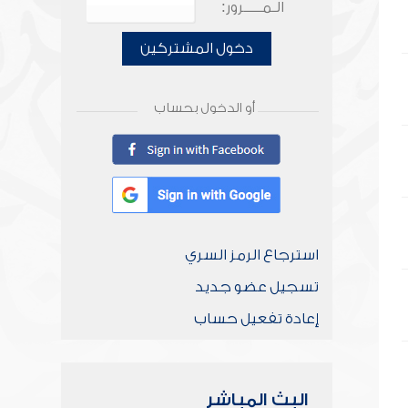
الـمـــــرور:
دخول المشتركين
أو الدخول بحساب
استرجاع الرمز السري
تسجيل عضو جديد
إعادة تفعيل حساب
البث المباشر