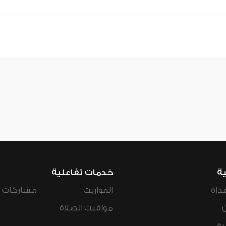
ية
خدمات تفاعلية
داة
المواريث
مشاركات ال
مواقيت الصلاة
رة