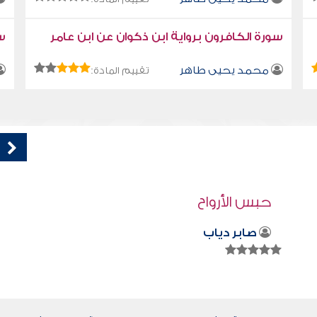
سورة الكافرون برواية ابن ذكوان عن ابن عامر
سو
محمد يحيى طاهر
تقييم المادة:
كتاب تلبيس إبليس 33
أبو الفرج ابن الجوزي