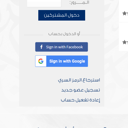
الـمـــــرور:
دخول المشتركين
أو الدخول بحساب
استرجاع الرمز السري
تسجيل عضو جديد
إعادة تفعيل حساب