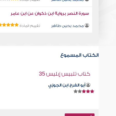
سورة النصر برواية ابن ذكوان عن ابن عامر
محمد يحيى طاهر
تقييم المادة:
الكتاب المسموع
حبس الأرواح
صابر دياب