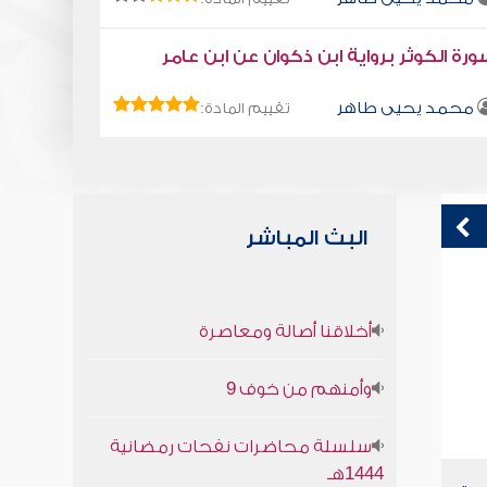
رة الكوثر برواية ابن ذكوان عن ابن عامر
محمد يحيى طاهر
تقييم المادة:
البث المباشر
الروح وأحوالها
ق
أخلاقنا أصالة ومعاصرة
ف
صابر دياب
وأمنهم من خوف 9
سلسلة محاضرات نفحات رمضانية
1444هـ