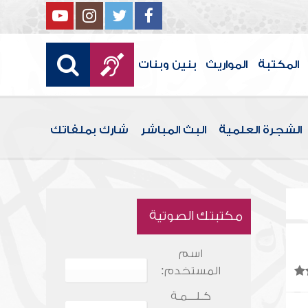
المكتبة
المواريث
بنين وبنات
الشجرة العلمية
البث المباشر
شارك بملفاتك
مكتبتك الصوتية
اسم
المستخدم:
كـلـــمـة