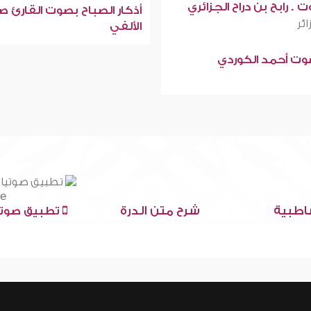
 . رابح بن دراح الجزائري
أذكار الصباح بصوت القارئ ص
ائر
الألفي
صوت أحمد الكوردي
اطبية
شرح متن الدرة
تطبيق صوتي