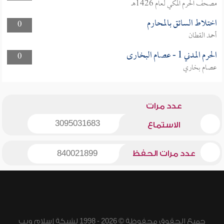
مصحف الحرم المكي لعام 1426هـ
اختلاط السائق بالمحارم
0
أحمد القطان
الحرم المدني 1 - عصام البخارى
0
عصام بخاري
عدد مرات
3095031683
الاستماع
عدد مرات الحفظ
840021899
جميع الحقوق محفوظة © 2026 - 1998 لشبكة إسلام ويب