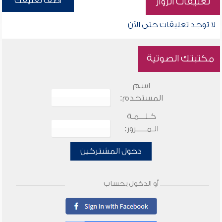
أضف تعليقك
تعليقات الزوار
لا توجد تعليقات حتى الآن
مكتبتك الصوتية
اسم
المستخدم:
كـلـــمـة
الـمـــــرور:
دخول المشتركين
أو الدخول بحساب