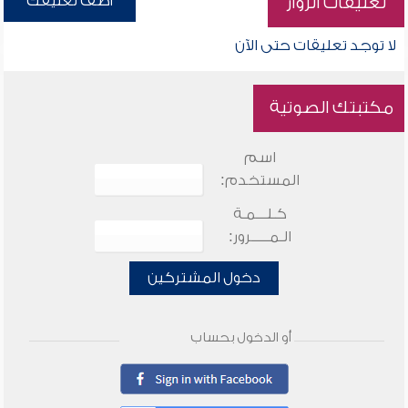
أضف تعليقك
تعليقات الزوار
لا توجد تعليقات حتى الآن
مكتبتك الصوتية
اسم
المستخدم:
كـلـــمـة
الـمـــــرور:
دخول المشتركين
أو الدخول بحساب