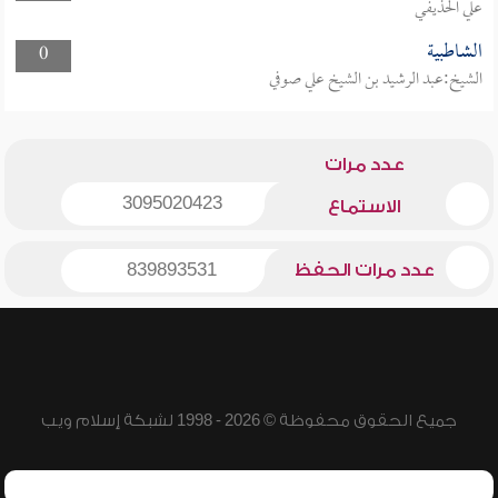
علي الحذيفي
الشاطبية
0
الشيخ:عبد الرشيد بن الشيخ علي صوفي
عدد مرات
3095020423
الاستماع
عدد مرات الحفظ
839893531
جميع الحقوق محفوظة © 2026 - 1998 لشبكة إسلام ويب