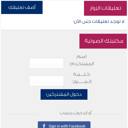
أضف تعليقك
تعليقات الزوار
لا توجد تعليقات حتى الآن
مكتبتك الصوتية
اسم
المستخدم:
كـلـــمـة
الـمـــــرور:
دخول المشتركين
أو الدخول بحساب