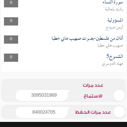
سورة النساء
0
رشيد بلعالية
المسؤولية
0
أيمن صيدح
أذان من فلسطين-بصوت صهيب هاني خطبا
0
صهيب هاني خطبا
الشموخ5
0
مهند الدوسري
عدد مرات
3095031969
الاستماع
عدد مرات الحفظ
840024705