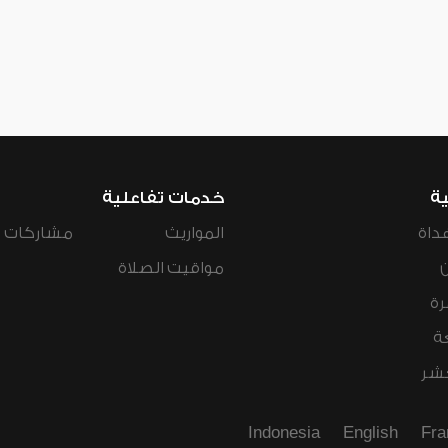
ية
خدمات تفاعلية
داة
المواريث
مشاركات ال
مواقيت الصلاة
رة
ة
عشر
Indonesia
English
Fra