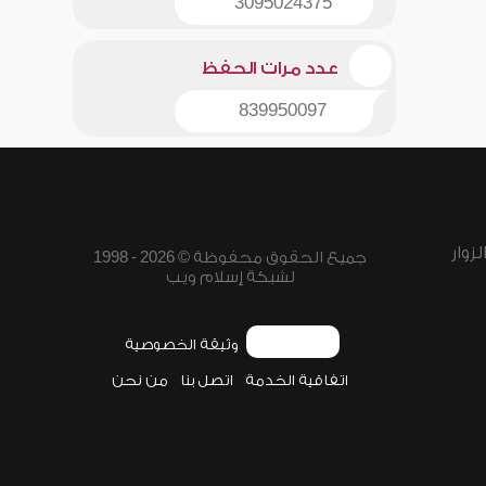
3095024375
عدد مرات الحفظ
839950097
زوار
جميع الحقوق محفوظة © 2026 - 1998
لشبكة إسلام ويب
وثيقة الخصوصية
اتفاقية الخدمة
اتصل بنا
من نحن