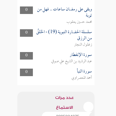
وبقى على رمضان ساعات .. فهل من
0
توبة
محمد حسين يعقوب
سلسلة الحضارة النبوية (19) - الخَلقُ
0
من الرزق
زغلول النجار
سورة الإنفطار
0
عبد الرشيد بن الشيخ علي صوفي
سورة النبأ
0
أحمد المعصراوي
عدد مرات
الاستماع