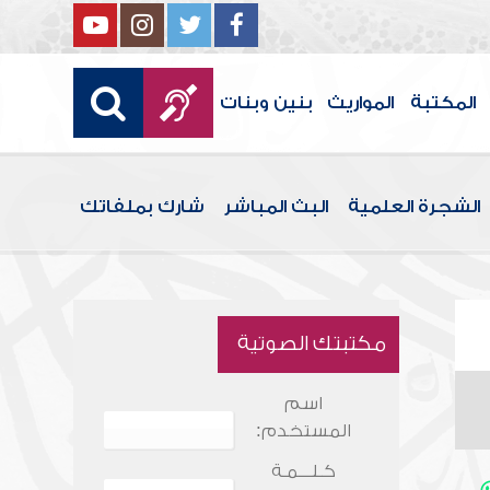
المكتبة
المواريث
بنين وبنات
الشجرة العلمية
البث المباشر
شارك بملفاتك
مكتبتك الصوتية
اسم
المستخدم:
كـلـــمـة