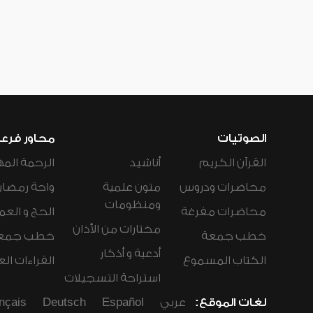
الصوتيات
محاور فرع
القرآن الكريم
أناشيد
الرحمة المه
محاضرات ودروس
متون علمية
واحة رمضان
ومنظومات
محاضرات مفرغة
الحج و العم
مختارات من الأذان
خطب جمعة
خطب جمع
أدعية و أذكار
الكتاب المسموع
القراءات ال
استراحة التسجيلات
لغات الموقع:
عربي
Español
Deutsch
nçais