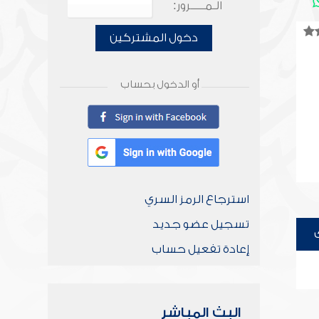
الـمـــــرور:
دخول المشتركين
أو الدخول بحساب
استرجاع الرمز السري
تسجيل عضو جديد
إعادة تفعيل حساب
البث المباشر